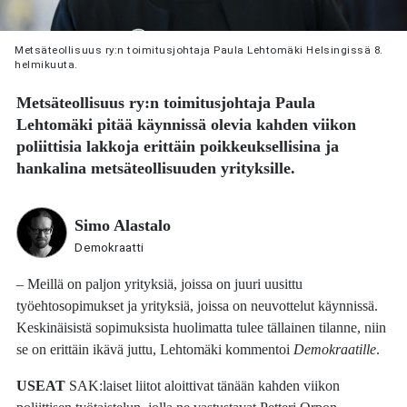
Metsäteollisuus ry:n toimitusjohtaja Paula Lehtomäki Helsingissä 8.
helmikuuta.
Metsäteollisuus ry:n toimitusjohtaja
Paula
Lehtomäki
pitää käynnissä olevia kahden viikon
poliittisia lakkoja erittäin poikkeuksellisina ja
hankalina metsäteollisuuden yrityksille.
Simo Alastalo
Demokraatti
– Meillä on paljon yrityksiä, joissa on juuri uusittu
työehtosopimukset ja yrityksiä, joissa on neuvottelut käynnissä.
Keskinäisistä sopimuksista huolimatta tulee tällainen tilanne, niin
se on erittäin ikävä juttu, Lehtomäki kommentoi
Demokraatille
.
USEAT
SAK:laiset liitot aloittivat tänään kahden viikon