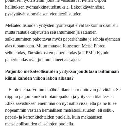
poliittisen työtaistelun, jolla ne vastustavat Petteri Orpon
hallituksen työmarkkinauudistuksia. Lakot käytännössä
pysäyttävät suomalaisen vientiteollisuuden.
Metsäteollisuuden yritysten työntekijät eivät lakkoihin osallistu
mutta rautatiekuljetusten seisahtuminen ja satamien
sulkeutuminen pakottavat myös paperitehtaita ja sahoja ajamaan
alas tuotantoaan. Muun muassa Joutsenon Metsä Fibren
sellutehdas, Jämsänkosken paperitehdas ja UPM:n Kymin
paperitehdas ovat jo ilmoittaneet alasajosta.
Paljonko metsäteollisuuden yrityksiä joudutaan laittamaan
kiinni kahden viikon lakon aikana?
– Ei ole tietoa. Voimme nähdä tilanteen muuttuvan päivittäin. Se
riippuu paljon kunkin tuotantopaikan ja yrityksen tilanteesta.
Ehkä aavistuksen enemmän on nyt nähtävissä, että paine tulee
nopeammin vastaan kemiallisen metsäteollisuuden, eli sellu-,
paperi- ja kartonkitehtaiden puolella, kuin mekaanisen
metsäteollisuuden eli sahojen puolella.