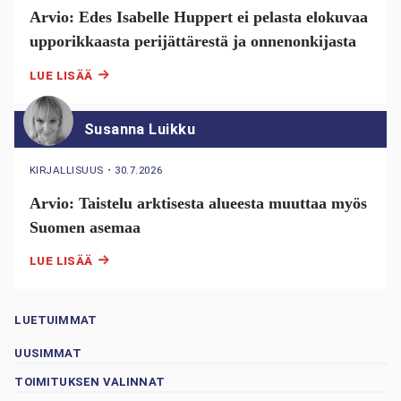
Arvio: Edes Isabelle Huppert ei pelasta elokuvaa
upporikkaasta perijättärestä ja onnenonkijasta
LUE LISÄÄ
Susanna Luikku
KIRJALLISUUS
・
30.7.2026
Arvio: Taistelu arktisesta alueesta muuttaa myös
Suomen asemaa
LUE LISÄÄ
LUETUIMMAT
UUSIMMAT
TOIMITUKSEN VALINNAT