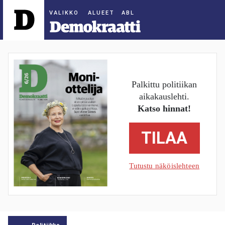
ALUEET
Palkittu politiikan
aikakauslehti.
Katso hinnat!
TILAA
Tutustu näköislehteen
Politiikka