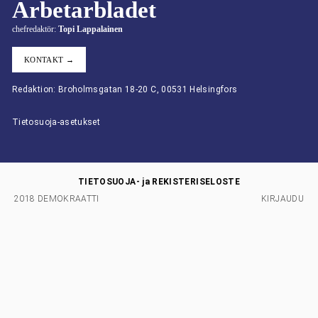
Arbetarbladet
chefredaktör:
Topi Lappalainen
KONTAKT →
Redaktion: Broholmsgatan 18-20 C, 00531 Helsingfors
Tietosuoja-asetukset
TIETOSUOJA- ja REKISTERISELOSTE
2018 DEMOKRAATTI
KIRJAUDU