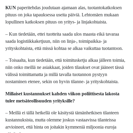
KUN
paperitehdas joudutaan ajamaan alas, tuotantokatkoksen
pituus on joka tapauksessa useita päiviä. Lehtomäen mukaan
lopullinen katkoksen pituus on yritys- ja linjakohtaista.
– Kun tiedetään, ettei tuotteita saada ulos maasta eikä tavaraa
saada logistiikkaketjuun, niin on linja-, toimipaikka- ja
yrityskohtaista, että missä kohtaa se alkaa vaikuttaa tuotantoon.
– Toisaalta, kun tiedetään, että toimitusketju alkaa jälleen toimia,
niin onko meillä ne asiakkaat, joiden tilaukset ovat jääneet tässä
välissä toimittamatta ja millä tavalla tuotannon pystyyn
nostaminen etenee, sekin on hyvin tilanne- ja yrityskohtaista.
Millaiset kustannukset kahden viikon poliittisesta lakosta
tulee metsäteollisuuden yrityksille?
– Meillä ei tällä hetkellä ole käsitystä tämänhetkisen tilanteen
kustannuksista, mutta olemme joskus vastaavissa tilanteissa
arvioineet, että hinta on joitakin kymmeniä miljoonia euroja