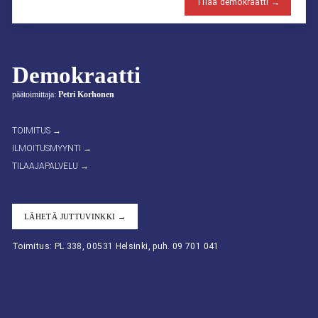
Tilaa demokraatti →
Demokraatti
päätoimittaja:
Petri Korhonen
TOIMITUS →
ILMOITUSMYYNTI →
TILAAJAPALVELU →
LÄHETÄ JUTTUVINKKI →
Toimitus: PL 338, 00531 Helsinki, puh. 09 701 041