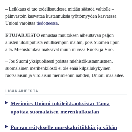
– Leikkaus ei tuo todellisuudessa mitään säästöä valtiolle –
päinvastoin kasvattaa kustannuksia työttömyyden kasvaessa,
Unioni varoittaa
tiedotteessa
.
ETUJÄRJESTÖ
ennustaa muutoksen aiheuttavan paljon
alusten ulosliputusta edullisempiin maihin, pois Suomen lipun
alta. Miehistötukea maksavat muun muassa Ruotsi ja Viro.
– Jos Suomi yksipuolisesti poistaa miehistökustannustuen,
suomalainen merihenkilöstö ei ole enää kilpailukykyinen
ruotsalaisiin ja virolaisiin merimiehiin nähden, Unioni maalailee.
LISÄÄ AIHEESTA
Merimies-Unioni tukileikkauksista: Tämä
upottaa suomalaisen merenkulkualan
Purran esitykselle murskakritiikkiä ja vähän