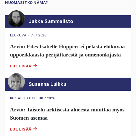
HUOMASITKO NÄMÄ?
Jukka Sammalisto
ELOKUVA
・
31.7.2026
Arvio: Edes Isabelle Huppert ei pelasta elokuvaa
upporikkaasta perijättärestä ja onnenonkijasta
LUE LISÄÄ
Susanna Luikku
KIRJALLISUUS
・
30.7.2026
Arvio: Taistelu arktisesta alueesta muuttaa myös
Suomen asemaa
LUE LISÄÄ