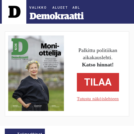
ALUEET
Palkittu politiikan
aikakauslehti.
Katso hinnat!
TILAA
Tutustu näköislehteen
Työmarkkinat