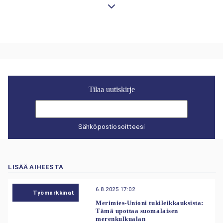
Tilaa uutiskirje
Sähköpostiosoitteesi
LISÄÄ AIHEESTA
6.8.2025 17:02
Työmarkkinat
Merimies-Unioni tukileikkauksista:
Tämä upottaa suomalaisen
merenkulkualan