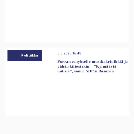
6.8.2025 16:48
Politiikka
Purran esitykselle murskakritiikkiä ja
vähän kiitostakin – ”Kylmääviä
uutisia”, sanoo SDP:n Räsänen