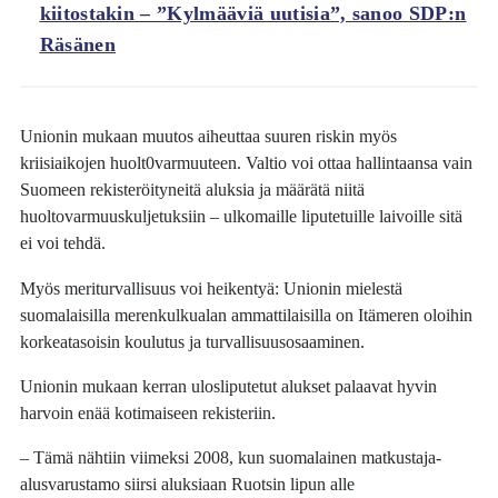
kiitostakin – ”Kylmääviä uutisia”, sanoo SDP:n
Räsänen
Unionin mukaan muutos aiheuttaa suuren riskin myös
kriisiaikojen huolt0varmuuteen. Valtio voi ottaa hallintaansa vain
Suomeen rekisteröityneitä aluksia ja määrätä niitä
huoltovarmuuskuljetuksiin – ulkomaille liputetuille laivoille sitä
ei voi tehdä.
Myös meriturvallisuus voi heikentyä: Unionin mielestä
suomalaisilla merenkulkualan ammattilaisilla on Itämeren oloihin
korkeatasoisin koulutus ja turvallisuusosaaminen.
Unionin mukaan kerran ulosliputetut alukset palaavat hyvin
harvoin enää kotimaiseen rekisteriin.
– Tämä nähtiin viimeksi 2008, kun suomalainen matkustaja-
alusvarustamo siirsi aluksiaan Ruotsin lipun alle