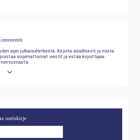
ommentit
n ajan julkaisuhetkestä. Kirjoita asiallisesti ja muita
 poistaa sopimattomat viestit ja estää kirjoittajaa
mentoimasta.
aa uutiskirje