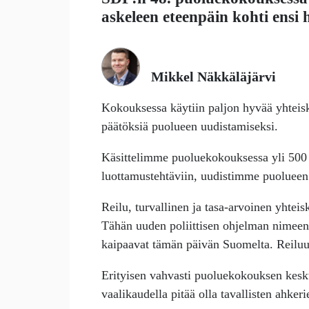
askeleen eteenpäin kohti ensi
Mikkel Näkkäläjärvi
Ko­kouksessa käytiin paljon hyvää yhteisk
päätöksiä puolueen uudistamiseksi.
Käsittelimme puoluekokouksessa yli 500 
luottamustehtäviin, uudistimme puolueen 
Reilu, turvallinen ja tasa-arvoinen yhte
Tähän uuden poliittisen ohjelman nimeen k
kaipaavat tämän päivän Suomelta. Reiluutta
Erityisen vahvasti puoluekokouksen keskus
vaalikaudella pitää olla tavallisten ahker