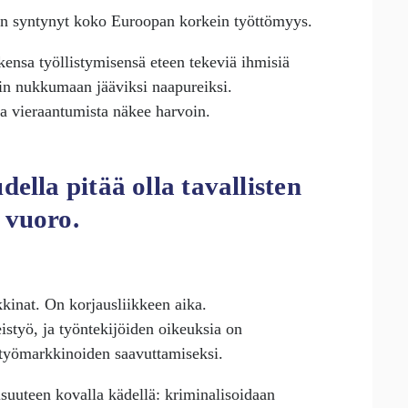
n syntynyt koko Euroopan korkein työttömyys.
kensa työllistymisensä eteen tekeviä ihmisiä
in nukkumaan jäävik­­si naapureiksi.
sta vieraantumista näkee harvoin.
della pitää olla tavallisten
 vuoro.
kinat. On korjausliikkeen aika.
istyö, ja työntekijöiden oikeuksia on
n työmarkkinoiden saavuttamiseksi.
suuteen kovalla kädellä: kriminalisoidaan