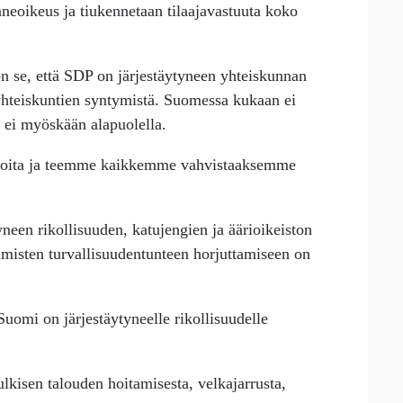
nneoikeus ja tiukennetaan tilaajavastuuta koko
on se, että SDP on järjestäytyneen yhteiskunnan
hteiskuntien syntymistä. Suomessa kukaan ei
a ei myöskään alapuolella.
inoita ja teemme kaikkemme vahvistaaksemme
yneen rikollisuuden, katujengien ja äärioikeiston
ihmisten turvallisuudentunteen horjuttamiseen on
 Suomi on järjestäytyneelle rikollisuudelle
kisen talouden hoitamisesta, velkajarrusta,