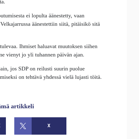
ta.
outumisesta ei lopulta äänestetty, vaan
elkajarrussa äänestettiin siitä, pitäisikö sitä
tulevaa. Ihmiset haluavat muutoksen siihen
e vienyt jo yli tuhannen päivän ajan.
in, jos SDP on reilusti suurin puolue
seksi on tehtävä yhdessä vielä lujasti töitä.
ämä artikkeli
K
X