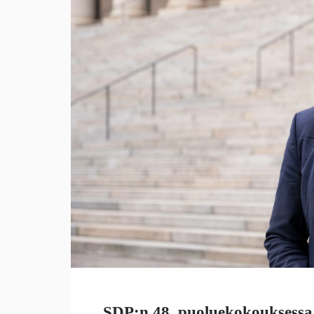
SDP:n 48. puoluekokouksessa