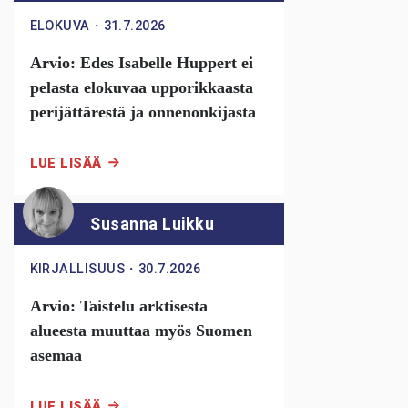
ELOKUVA
・
31.7.2026
Arvio: Edes Isabelle Huppert ei
pelasta elokuvaa upporikkaasta
perijättärestä ja onnenonkijasta
LUE LISÄÄ
Susanna Luikku
KIRJALLISUUS
・
30.7.2026
Arvio: Taistelu arktisesta
alueesta muuttaa myös Suomen
asemaa
LUE LISÄÄ