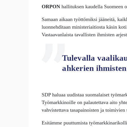
ORPON
hallituksen kaudella Suomeen o
Samaan aikaan työttömiksi jääneitä, kaik
luonnehditaan ministeriaitiosta käsin koti
Vastaavanlaista tavallisten ihmisten arje
Tulevalla vaalikau
ahkerien ihmisten
SDP haluaa uudistaa suomalaiset työmark
Työmarkkinoille on palautettava aito yhte
vahvistettava tasapainoisten ja toimivie
Esitämme puuttumista työmarkkinarikolli