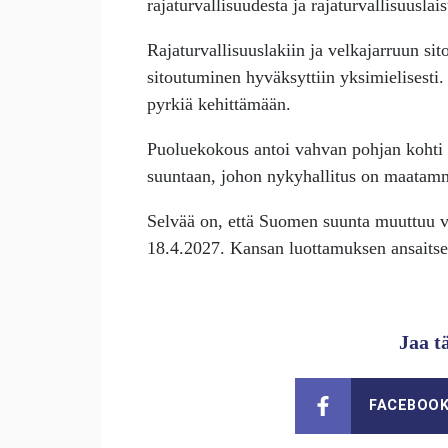
rajaturvallisuudesta ja rajaturvallisuuslais
Rajaturvallisuuslakiin ja velkajarruun sit
sitoutuminen hyväksyttiin yksimielisesti. V
pyrkiä kehittämään.
Puoluekokous antoi vahvan pohjan kohti 
suuntaan, johon nykyhallitus on maatamm
Selvää on, että Suomen suunta muuttuu va
18.4.2027. Kansan luottamuksen ansaitsemi
Jaa t
FACEBOO