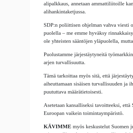
alipalkkaus, annetaan ammattiliitoille ka
alihankintaketjussa.
SDP:n poliittisen ohjelman vahva viesti 
puolella – me emme hyväksy rinnakkaisy
ole yhteisten sääntöjen yläpuolella, mutt
Puolustamme järjestäytyneitä työmarkk
arjen turvallisuutta.
Tämä tarkoittaa myös sitä, että järjestäyt
aiheuttamaan sisäisen turvallisuuden ja 
puututtava määrätietoisesti.
Asetetaan kansalliseksi tavoitteeksi, että
Euroopan vaikein toimintaympäristö.
KÄVIMME
myös keskustelut Suomen jul