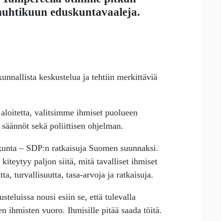
 huhtikuun eduskuntavaaleja.
unnallista keskustelua ja tehtiin merkittäviä
aloitetta, valitsimme ihmiset puolueen
säännöt sekä poliittisen ohjelman.
iskunta – SDP:n ratkaisuja Suomen suunnaksi.
iteytyy paljon siitä, mitä tavalliset ihmiset
, turvallisuutta, tasa-arvoja ja ratkaisuja.
teluissa nousi esiin se, että tulevalla
ien ihmisten vuoro. Ihmisille pitää saada töitä.