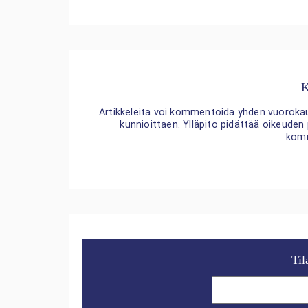
K
Artikkeleita voi kommentoida yhden vuorokaude
kunnioittaen. Ylläpito pidättää oikeuden
kom
Til