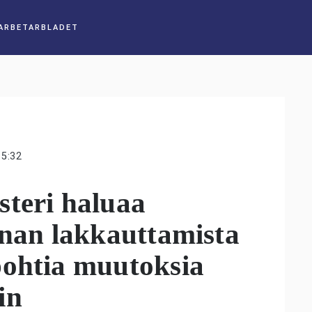
15:32
steri haluaa
inan lakkauttamista
pohtia muutoksia
in