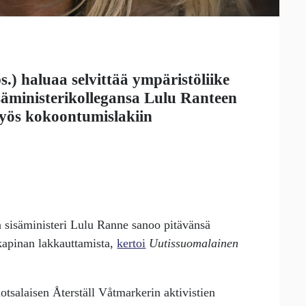
s.) haluaa selvittää ympäristöliike
säministerikollegansa
Lulu Ranteen
 myös kokoontumislakiin
ja sisäministeri Lulu Ranne sanoo pitävänsä
okapinan lakkauttamista,
kertoi
Uutissuomalainen
otsalaisen Återställ Våtmarkerin aktivistien