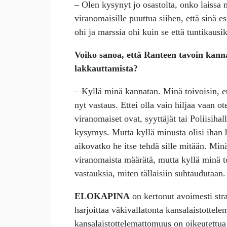
– Olen kysynyt jo osastolta, onko laissa mi
viranomaisille puuttua siihen, että sinä es
ohi ja marssia ohi kuin se että tuntikausik
Voiko sanoa, että Ranteen tavoin kannat
lakkauttamista?
– Kyllä minä kannatan. Minä toivoisin, ett
nyt vastaus. Ettei olla vain hiljaa vaan ot
viranomaiset ovat, syyttäjät tai Poliisihal
kysymys. Mutta kyllä minusta olisi ihan h
aikovatko he itse tehdä sille mitään. Minä
viranomaista määrätä, mutta kyllä minä to
vastauksia, miten tällaisiin suhtaudutaan.
ELOKAPINA
on kertonut avoimesti str
harjoittaa väkivallatonta kansalaistotte
kansalaistottelemattomuus on oikeutettua 