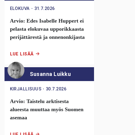
ELOKUVA
・
31.7.2026
Arvio: Edes Isabelle Huppert ei
pelasta elokuvaa upporikkaasta
perijättärestä ja onnenonkijasta
LUE LISÄÄ
Susanna Luikku
KIRJALLISUUS
・
30.7.2026
Arvio: Taistelu arktisesta
alueesta muuttaa myös Suomen
asemaa
LUE LISÄÄ