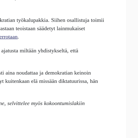
atian työkalupakkia. Siihen osallistuja toimii
vastaan teoistaan säädetyt lainmukaiset
errotaan
.
ajatusta miltään yhdistykseltä, että
sti aina noudattaa ja demokratian keinoin
yt kuitenkaan elä missään diktatuurissa, hän
ne, selvittelee myös kokoontumislakiin