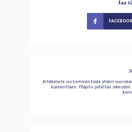
Jaa t
FACEBOO
K
Artikkeleita voi kommentoida yhden vuorokaude
kunnioittaen. Ylläpito pidättää oikeuden
kom