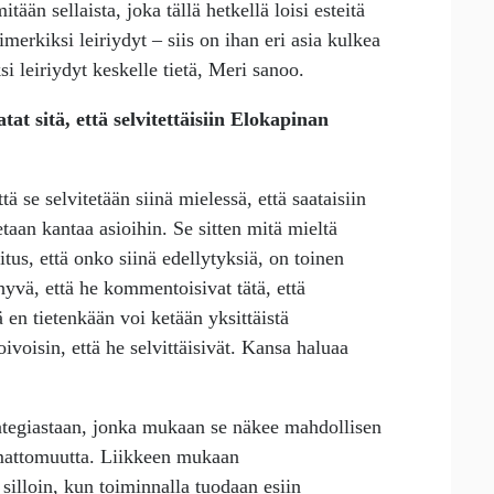
tään sellaista, joka tällä hetkellä loisi esteitä
imerkiksi leiriydyt – siis on ihan eri asia kulkea
si leiriydyt keskelle tietä, Meri sanoo.
at sitä, että selvitettäisiin Elokapinan
ä se selvitetään siinä mielessä, että saataisiin
etaan kantaa asioihin. Se sitten mitä mieltä
litus, että onko siinä edellytyksiä, on toinen
yvä, että he kommentoisivat tätä, että
 en tietenkään voi ketään yksittäistä
ivoisin, että he selvittäisivät. Kansa haluaa
ategiastaan, jonka mukaan se näkee mahdollisen
lemattomuutta. Liikkeen mukaan
silloin, kun toiminnalla tuodaan esiin