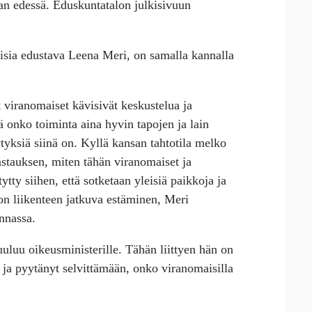
n edessä. Eduskuntatalon julkisivuun
isia edustava Leena Meri, on samalla kannalla
t viranomaiset kävisivät keskustelua ja
ttä onko toiminta aina hyvin tapojen ja lain
ytyksiä siinä on. Kyllä kansan tahtotila melko
vastauksen, miten tähän viranomaiset ja
tytty siihen, että sotketaan yleisiä paikkoja ja
on liikenteen jatkuva estäminen, Meri
nnassa.
uluu oikeusministerille. Tähän liittyen hän on
ä ja pyytänyt selvittämään, onko viranomaisilla