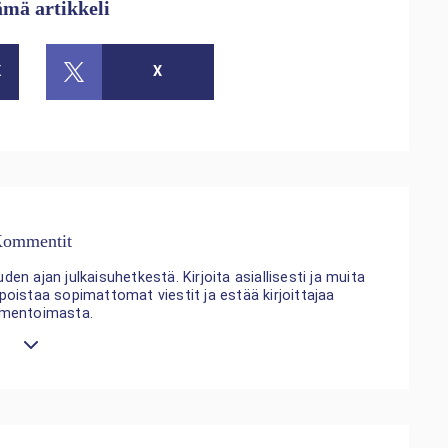
ämä artikkeli
K
X
ommentit
n ajan julkaisuhetkestä. Kirjoita asiallisesti ja muita
 poistaa sopimattomat viestit ja estää kirjoittajaa
mentoimasta.