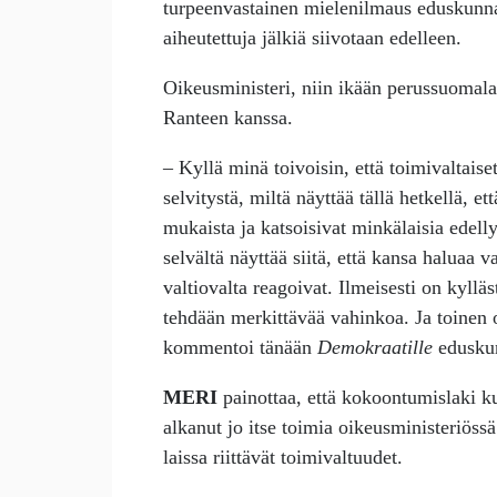
turpeenvastainen mielenilmaus eduskunna
aiheutettuja jälkiä siivotaan edelleen.
Oikeusministeri, niin ikään perussuomala
Ranteen kanssa.
– Kyllä minä toivoisin, että toimivaltaise
selvitystä, miltä näyttää tällä hetkellä, e
mukaista ja katsoisivat minkälaisia edell
selvältä näyttää siitä, että kansa haluaa 
valtiovalta reagoivat. Ilmeisesti on kylläs
tehdään merkittävää vahinkoa. Ja toinen 
kommentoi tänään
Demokraatille
edusku
MERI
painottaa, että kokoontumislaki ku
alkanut jo itse toimia oikeusministeriöss
laissa riittävät toimivaltuudet.