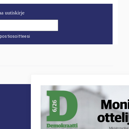
aa uutiskirje
postiosoitteesi