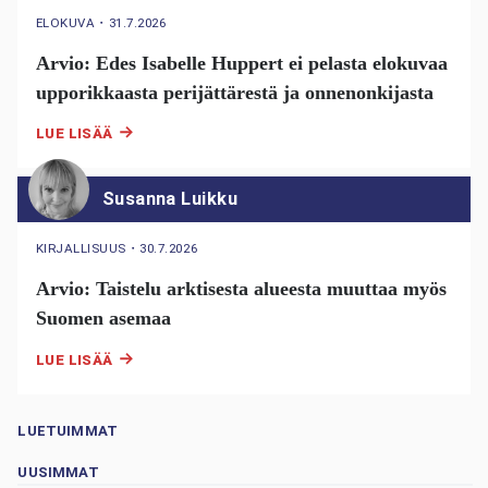
ELOKUVA
・
31.7.2026
Arvio: Edes Isabelle Huppert ei pelasta elokuvaa
upporikkaasta perijättärestä ja onnenonkijasta
LUE LISÄÄ
Susanna Luikku
KIRJALLISUUS
・
30.7.2026
Arvio: Taistelu arktisesta alueesta muuttaa myös
Suomen asemaa
LUE LISÄÄ
LUETUIMMAT
UUSIMMAT