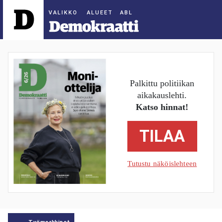
ALUEET
Palkittu politiikan
aikakauslehti.
Katso hinnat!
TILAA
Tutustu näköislehteen
Työmarkkinat