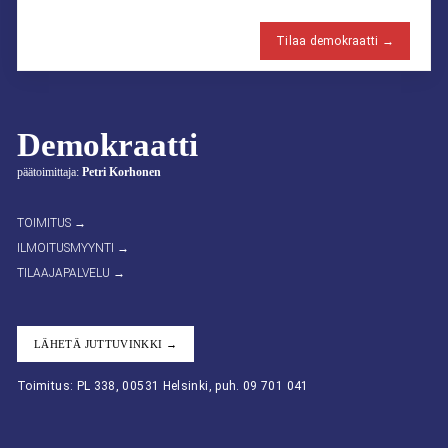
Tilaa demokraatti →
Demokraatti
päätoimittaja:
Petri Korhonen
TOIMITUS →
ILMOITUSMYYNTI →
TILAAJAPALVELU →
LÄHETÄ JUTTUVINKKI →
Toimitus: PL 338, 00531 Helsinki, puh. 09 701 041