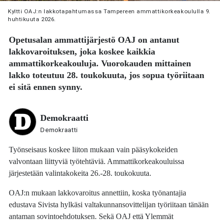
Kyltti OAJ:n lakkotapahtumassa Tampereen ammattikorkeakoululla 9.
huhtikuuta 2026.
Opetusalan ammattijärjestö OAJ on antanut
lakkovaroituksen, joka koskee kaikkia
ammattikorkeakouluja. Vuorokauden mittainen
lakko toteutuu 28. toukokuuta, jos sopua työriitaan
ei sitä ennen synny.
Demokraatti
Demokraatti
Työnseisaus koskee liiton mukaan vain pääsykokeiden
valvontaan liittyviä työtehtäviä. Ammattikorkeakouluissa
järjestetään valintakokeita 26.-28. toukokuuta.
OAJ:n mukaan lakkovaroitus annettiin, koska työnantajia
edustava Sivista hylkäsi valtakunnansovittelijan työriitaan tänään
antaman sovintoehdotuksen. Sekä OAJ että Ylemmät