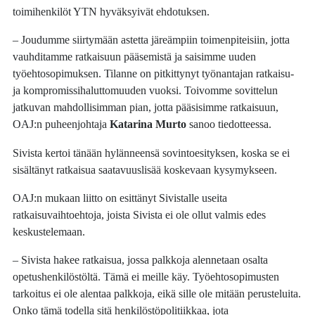
toimihenkilöt YTN hyväksyivät ehdotuksen.
– Joudumme siirtymään astetta järeämpiin toimenpiteisiin, jotta
vauhditamme ratkaisuun pääsemistä ja saisimme uuden
työehtosopimuksen. Tilanne on pitkittynyt työnantajan ratkaisu-
ja kompromissihaluttomuuden vuoksi. Toivomme sovittelun
jatkuvan mahdollisimman pian, jotta pääsisimme ratkaisuun,
OAJ:n puheenjohtaja
Katarina Murto
sanoo tiedotteessa.
Sivista kertoi tänään hylänneensä sovintoesityksen, koska se ei
sisältänyt ratkaisua saatavuuslisää koskevaan kysymykseen.
OAJ:n mukaan liitto on esittänyt Sivistalle useita
ratkaisuvaihtoehtoja, joista Sivista ei ole ollut valmis edes
keskustelemaan.
– Sivista hakee ratkaisua, jossa palkkoja alennetaan osalta
opetushenkilöstöltä. Tämä ei meille käy. Työehtosopimusten
tarkoitus ei ole alentaa palkkoja, eikä sille ole mitään perusteluita.
Onko tämä todella sitä henkilöstöpolitiikkaa, jota