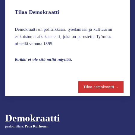
Tilaa Demokraatti
Demokraatti on politiikkaan, työelämään ja kulttuuriin
erikoistunut aikakauslehti, joka on perustettu Työmies-
nimellä vuonna 1895.
Kaikki ei ole sitä miltä näyttää.
Tilaa demokraatti →
Demokraatti
päätoimittaja:
Petri Korhonen