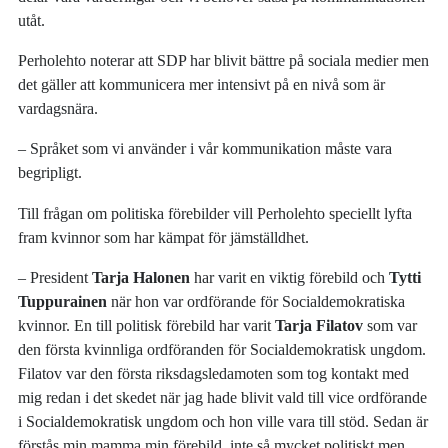
utåt.
Perholehto noterar att SDP har blivit bättre på sociala medier men
det gäller att kommunicera mer intensivt på en nivå som är
vardagsnära.
– Språket som vi använder i vår kommunikation måste vara
begripligt.
Till frågan om politiska förebilder vill Perholehto speciellt lyfta
fram kvinnor som har kämpat för jämställdhet.
– President
Tarja Halonen
har varit en viktig förebild och
Tytti
Tuppurainen
när hon var ordförande för Socialdemokratiska
kvinnor. En till politisk förebild har varit
Tarja Filatov
som var
den första kvinnliga ordföranden för Socialdemokratisk ungdom.
Filatov var den första riksdagsledamoten som tog kontakt med
mig redan i det skedet när jag hade blivit vald till vice ordförande
i Socialdemokratisk ungdom och hon ville vara till stöd. Sedan är
förstås min mamma min förebild, inte så mycket politiskt men