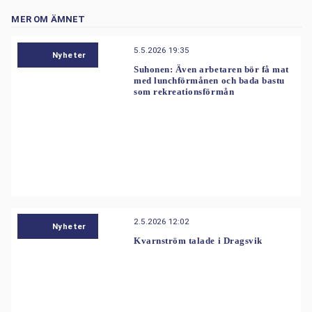
MER OM ÄMNET
5.5.2026 19:35
Nyheter
Suhonen: Även arbetaren bör få mat
med lunchförmånen och bada bastu
som rekreationsförmån
2.5.2026 12:02
Nyheter
Kvarnström talade i Dragsvik