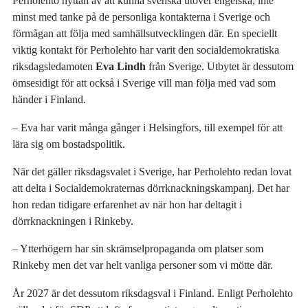
Perholehto nyttan av att kunna svenska utöver engelska, inte
minst med tanke på de personliga kontakterna i Sverige och
förmågan att följa med samhällsutvecklingen där. En speciellt
viktig kontakt för Perholehto har varit den socialdemokratiska
riksdagsledamoten
Eva Lindh
från Sverige. Utbytet är dessutom
ömsesidigt för att också i Sverige vill man följa med vad som
händer i Finland.
– Eva har varit många gånger i Helsingfors, till exempel för att
lära sig om bostadspolitik.
När det gäller riksdagsvalet i Sverige, har Perholehto redan lovat
att delta i Socialdemokraternas dörrknackningskampanj. Det har
hon redan tidigare erfarenhet av när hon har deltagit i
dörrknackningen i Rinkeby.
– Ytterhögern har sin skrämselpropaganda om platser som
Rinkeby men det var helt vanliga personer som vi mötte där.
År 2027 är det dessutom riksdagsval i Finland. Enligt Perholehto