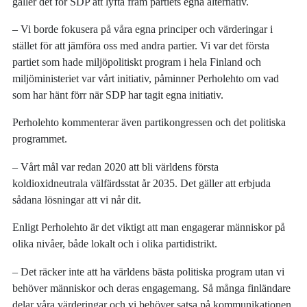
gäller det för SDP att lyfta fram partiets egna alternativ.
– Vi borde fokusera på våra egna principer och värderingar i
stället för att jämföra oss med andra partier. Vi var det första
partiet som hade miljöpolitiskt program i hela Finland och
miljöministeriet var vårt initiativ, påminner Perholehto om vad
som har hänt förr när SDP har tagit egna initiativ.
Perholehto kommenterar även partikongressen och det politiska
programmet.
– Vårt mål var redan 2020 att bli världens första
koldioxidneutrala välfärdsstat år 2035. Det gäller att erbjuda
sådana lösningar att vi når dit.
Enligt Perholehto är det viktigt att man engagerar människor på
olika nivåer, både lokalt och i olika partidistrikt.
– Det räcker inte att ha världens bästa politiska program utan vi
behöver människor och deras engagemang. Så många finländare
delar våra värderingar och vi behöver satsa på kommunikationen