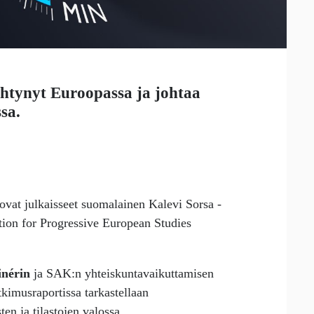
ihtynyt Euroopassa ja johtaa
sa.
a ovat julkaisseet suomalainen Kalevi
Sorsa
-
ation for Progressive European Studies
inérin
ja SAK:n yhteiskuntavaikuttamisen
tkimusraportissa tarkastellaan
en ja tilastojen valossa.