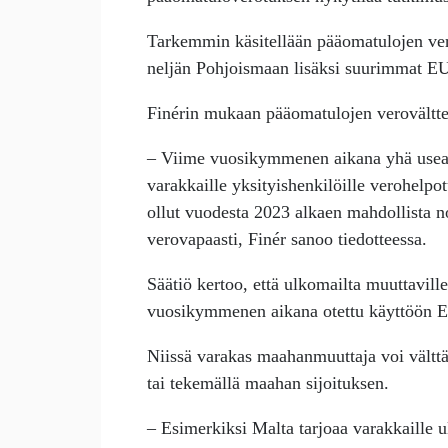
Tarkemmin käsitellään pääomatulojen ve
neljän Pohjoismaan lisäksi suurimmat EU-
Finérin mukaan pääomatulojen verovältte
– Viime vuosikymmenen aikana yhä usea
varakkaille yksityishenkilöille verohelp
ollut vuodesta 2023 alkaen mahdollista 
verovapaasti, Finér sanoo tiedotteessa.
Säätiö kertoo, että ulkomailta muuttavill
vuosikymmenen aikana otettu käyttöön Esp
Niissä varakas maahanmuuttaja voi vält
tai tekemällä maahan sijoituksen.
– Esimerkiksi Malta tarjoaa varakkaille 