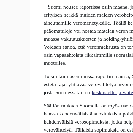
– Suomi nousee raportissa esiin maana, 
erityisen herkkä muiden maiden verohelp
aiheuttamille veromenetyksille. Täällä ke
pääomatuloja voi nostaa matalan veron 
muassa vakuutuskuorten ja holding-yhtiö
Voidaan sanoa, että veronmaksusta on te
osin vapaaehtoista rikkaimmille suomalais
muotoilee.
Toisin kuin useimmissa raportin maissa,
estetä rajat ylittävää verovälttelyä arvon
josta Suomessakin on
keskusteltu ja väite
Säätiön mukaan Suomella on myös usei
kanssa kahdenvälisistä suosituksista poi
kahdenvälisiä verosopimuksia, jotka help
verovälttelyä. Tällaisia sopimuksia on es