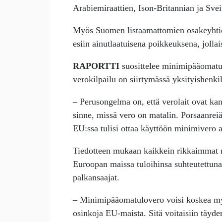
Arabiemiraattien, Ison-Britannian ja Svei
Myös Suomen listaamattomien osakeyhtiö
esiin ainutlaatuisena poikkeuksena, jolla
RAPORTTI
suosittelee minimipääomatu
verokilpailu on siirtymässä yksityishenk
– Perusongelma on, että verolait ovat kan
sinne, missä vero on matalin. Porsaanreiät
EU:ssa tulisi ottaa käyttöön minimivero a
Tiedotteen mukaan kaikkein rikkaimmat 
Euroopan maissa tuloihinsa suhteutettun
palkansaajat.
– Minimipääomatulovero voisi koskea myös
osinkoja EU-maista. Sitä voitaisiin täyd