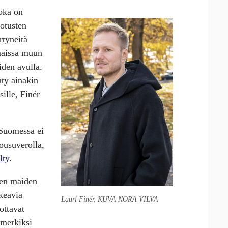
joka on
otusten
rtyneitä
maissa muun
iden avulla.
hty ainakin
ille, Finér
 Suomessa ei
nousuverolla,
lty
.
den maiden
kkeavia
Lauri Finér. KUVA NORA VILVA
ottavat
imerkiksi