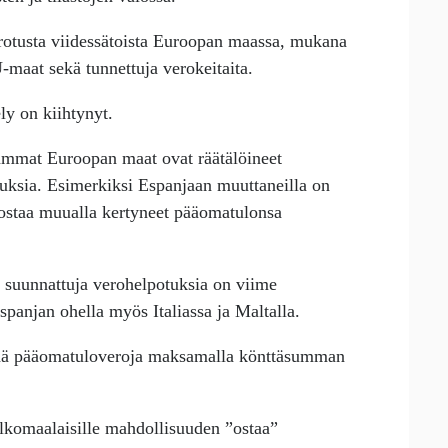
rotusta viidessätoista Euroopan maassa, mukana
maat sekä tunnettuja verokeitaita.
ly on kiihtynyt.
mmat Euroopan maat ovat räätälöineet
otuksia. Esimerkiksi Espanjaan muuttaneilla on
nostaa muualla kertyneet pääomatulonsa
e suunnattuja verohelpotuksia on viime
anjan ohella myös Italiassa ja Maltalla.
tää pääomatuloveroja maksamalla könttäsumman
ulkomaalaisille mahdollisuuden ”ostaa”