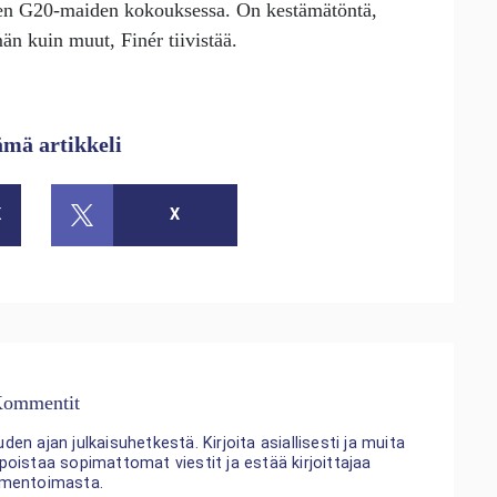
rten G20-maiden kokouksessa. On kestämätöntä,
n kuin muut, Finér tiivistää.
ämä artikkeli
K
X
ommentit
n ajan julkaisuhetkestä. Kirjoita asiallisesti ja muita
 poistaa sopimattomat viestit ja estää kirjoittajaa
mentoimasta.