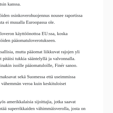
tsin kanssa.
iden osinkoverohuojennus nousee raportissa
ista ei muualla Euroopassa ole.
loveron käyttöönottoa EU:ssa, koska
ilöiden pääomatuloverotukseen.
sallisia, mutta pääomat liikkuvat rajojen yli
 pitäisi tukkia sääntelyllä ja valvonnalla.
inakin isoille pääomatuloille, Finér sanoo.
maksavat sekä Suomessa että useimmissa
a vähemmän veroa kuin keskituloiset
 amerikkalaisia sijoittajia, jotka saavat
entää superrikkaiden vähimmäisverolla, josta on