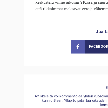
keskustelu viime aikoina YK:ssa ja suu
että rikkaimmat maksavat veroja vähemmä
Jaa t
FACEBOO
K
Artikkeleita voi kommentoida yhden vuorokaude
kunnioittaen. Ylläpito pidättää oikeuden
kom