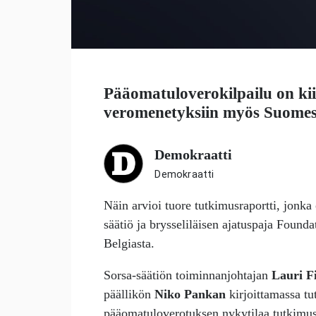
Pääomatuloverokilpailu on ki
veromenetyksiin myös Suomes
Demokraatti
Demokraatti
Näin arvioi tuore tutkimusraportti, jonk
säätiö ja brysseliläisen ajatuspaja Found
Belgiasta.
Sorsa-säätiön toiminnanjohtajan
Lauri F
päällikön
Niko Pankan
kirjoittamassa tu
pääomatuloverotuksen nykytilaa tutkimust