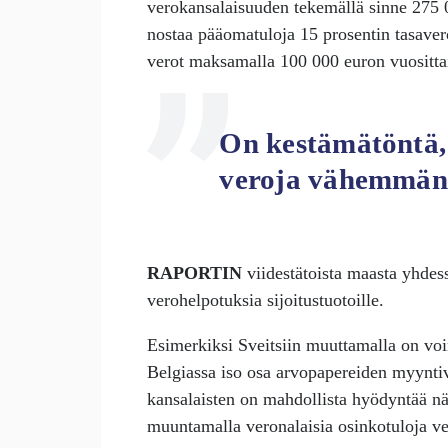
verokansalaisuuden tekemällä sinne 275 0
nostaa pääomatuloja 15 prosentin tasaverol
verot maksamalla 100 000 euron vuositt
On kestämätöntä,
veroja vähemmän
RAPORTIN
viidestätoista maasta yhdess
verohelpotuksia sijoitustuotoille.
Esimerkiksi Sveitsiin muuttamalla on voin
Belgiassa iso osa arvopapereiden myynti
kansalaisten on mahdollista hyödyntää näit
muuntamalla veronalaisia osinkotuloja ve