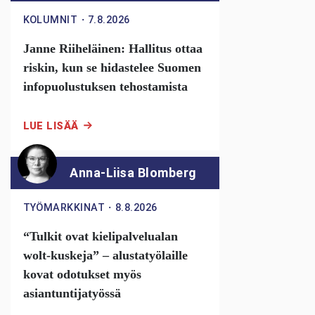
KOLUMNIT
・
7.8.2026
Janne Riiheläinen: Hallitus ottaa
riskin, kun se hidastelee Suomen
infopuolustuksen tehostamista
LUE LISÄÄ
Anna-Liisa Blomberg
TYÖMARKKINAT
・
8.8.2026
“Tulkit ovat kielipalvelualan
wolt-kuskeja” – alustatyölaille
kovat odotukset myös
asiantuntijatyössä