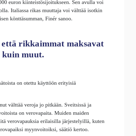
00 euron kiinteistösijoitukseen. Sen avulla voi
la. Italiassa rikas muuttaja voi välttää isotkin
aisen könttäsumman, Finér sanoo.
 että rikkaimmat maksavat
 kuin muut.
ätoista on otettu käyttöön erityisiä
ut välttää veroja jo pitkään. Sveitsissä ja
voitoista on verovapaita. Muiden maiden
ä verovapauksia erilaisilla järjestelyillä, kuten
rovapaiksi myynvoitoiksi, säätiö kertoo.