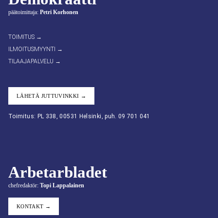
päätoimittaja:
Petri Korhonen
TOIMITUS →
ILMOITUSMYYNTI →
TILAAJAPALVELU →
LÄHETÄ JUTTUVINKKI →
Toimitus: PL 338, 00531 Helsinki, puh. 09 701 041
Arbetarbladet
chefredaktör:
Topi Lappalainen
KONTAKT →