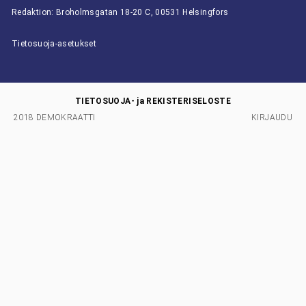
Redaktion: Broholmsgatan 18-20 C, 00531 Helsingfors
Tietosuoja-asetukset
TIETOSUOJA- ja REKISTERISELOSTE
2018 DEMOKRAATTI
KIRJAUDU