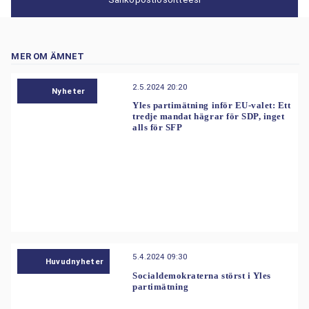
MER OM ÄMNET
2.5.2024 20:20
Nyheter
Yles partimätning inför EU-valet: Ett
tredje mandat hägrar för SDP, inget
alls för SFP
5.4.2024 09:30
Huvudnyheter
Socialdemokraterna störst i Yles
partimätning