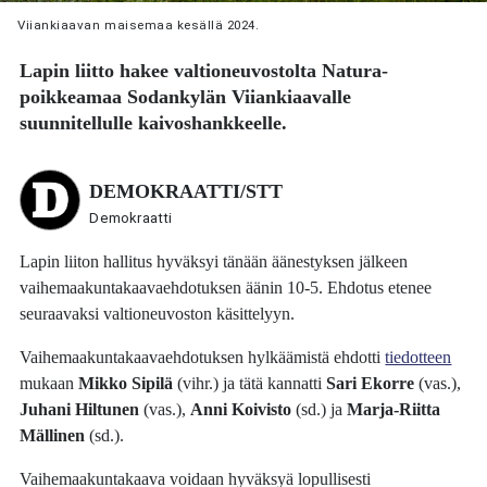
Viiankiaavan maisemaa kesällä 2024.
Lapin liitto hakee valtioneuvostolta Natura-
poikkeamaa Sodankylän Viiankiaavalle
suunnitellulle kaivoshankkeelle.
DEMOKRAATTI/STT
Demokraatti
Lapin liiton hallitus hyväksyi tänään äänestyksen jälkeen
vaihemaakuntakaavaehdotuksen äänin 10-5. Ehdotus etenee
seuraavaksi valtioneuvoston käsittelyyn.
Vaihemaakuntakaavaehdotuksen hylkäämistä ehdotti
tiedotteen
mukaan
Mikko Sipilä
(vihr.) ja tätä kannatti
Sari Ekorre
(vas.),
Juhani Hiltunen
(vas.),
Anni Koivisto
(sd.) ja
Marja-Riitta
Mällinen
(sd.).
Vaihemaakuntakaava voidaan hyväksyä lopullisesti