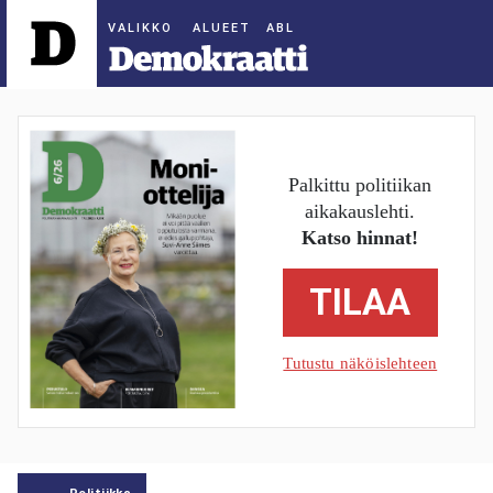
ALUEET
Palkittu politiikan
aikakauslehti.
Katso hinnat!
TILAA
Tutustu näköislehteen
Politiikka