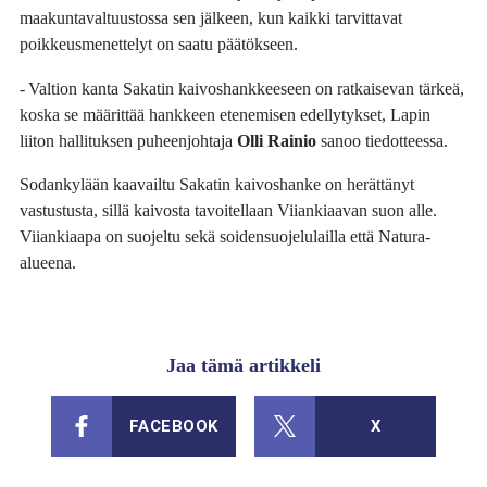
maakuntavaltuustossa sen jälkeen, kun kaikki tarvittavat
poikkeusmenettelyt on saatu päätökseen.
- Valtion kanta Sakatin kaivoshankkeeseen on ratkaisevan tärkeä,
koska se määrittää hankkeen etenemisen edellytykset, Lapin
liiton hallituksen puheenjohtaja
Olli Rainio
sanoo tiedotteessa.
Sodankylään kaavailtu Sakatin kaivoshanke on herättänyt
vastustusta, sillä kaivosta tavoitellaan Viiankiaavan suon alle.
Viiankiaapa on suojeltu sekä soidensuojelulailla että Natura-
alueena.
Jaa tämä artikkeli
FACEBOOK
X