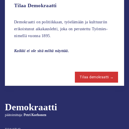
Tilaa Demokraatti
Demokraatti on politiikkaan, työelämään ja kulttuuriin
erikoistunut aikakauslehti, joka on perustettu Työmies-
nimellä vuonna 1895.
Kaikki ei ole sitä miltä näyttää.
Tilaa demokraatti →
Demokraatti
päätoimittaja:
Petri Korhonen