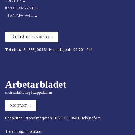
TOIMITUS →
ILMOITUSMYYNTI →
TILAAJAPALVELU →
LÄHETÄ JUTTUVINKKI →
Toimitus: PL 338, 00531 Helsinki, puh. 09 701 041
Arbetarbladet
chefredaktör:
Topi Lappalainen
KONTAKT →
Redaktion: Broholmsgatan 18-20 C, 00531 Helsingfors
Tietosuoja-asetukset