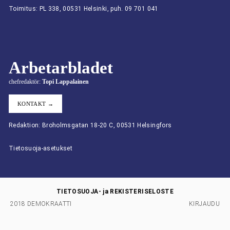
Toimitus: PL 338, 00531 Helsinki, puh. 09 701 041
Arbetarbladet
chefredaktör:
Topi Lappalainen
KONTAKT →
Redaktion: Broholmsgatan 18-20 C, 00531 Helsingfors
Tietosuoja-asetukset
TIETOSUOJA- ja REKISTERISELOSTE
2018 DEMOKRAATTI
KIRJAUDU