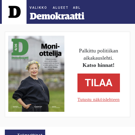
ALUEET
Palkittu politiikan
aikakauslehti.
Katso hinnat!
TILAA
Tutustu näköislehteen
Työmarkkinat