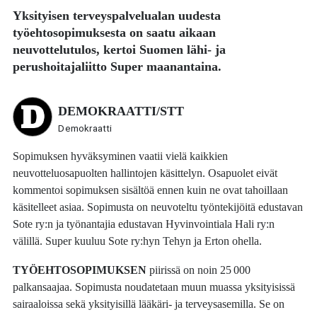
Yksityisen terveyspalvelualan uudesta
työehtosopimuksesta on saatu aikaan
neuvottelutulos, kertoi Suomen lähi- ja
perushoitajaliitto Super maanantaina.
DEMOKRAATTI/STT
Demokraatti
Sopimuksen hyväksyminen vaatii vielä kaikkien
neuvotteluosapuolten hallintojen käsittelyn. Osapuolet eivät
kommentoi sopimuksen sisältöä ennen kuin ne ovat tahoillaan
käsitelleet asiaa. Sopimusta on neuvoteltu työntekijöitä edustavan
Sote ry:n ja työnantajia edustavan Hyvinvointiala Hali ry:n
välillä. Super kuuluu Sote ry:hyn Tehyn ja Erton ohella.
TYÖEHTOSOPIMUKSEN
piirissä on noin 25 000
palkansaajaa. Sopimusta noudatetaan muun muassa yksityisissä
sairaaloissa sekä yksityisillä lääkäri- ja terveysasemilla. Se on