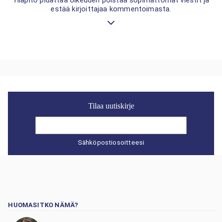
Ylläpito pidättää oikeuden poistaa sopimattomat viestit ja
estää kirjoittajaa kommentoimasta.
Tilaa uutiskirje
Sähköpostiosoitteesi
HUOMASITKO NÄMÄ?