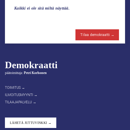
Kaikki ei ole sitä miltä näyttää.
Tilaa demokraatti →
Demokraatti
päätoimittaja:
Petri Korhonen
TOIMITUS →
ILMOITUSMYYNTI →
TILAAJAPALVELU →
LÄHETÄ JUTTUVINKKI →