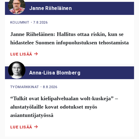
Janne Riiheläinen
KOLUMNIT
・
7.8.2026
Janne Riiheläinen: Hallitus ottaa riskin, kun se
hidastelee Suomen infopuolustuksen tehostamista
LUE LISÄÄ
Anna-Liisa Blomberg
TYÖMARKKINAT
・
8.8.2026
“Tulkit ovat kielipalvelualan wolt-kuskeja” –
alustatyölaille kovat odotukset myös
asiantuntijatyössä
LUE LISÄÄ