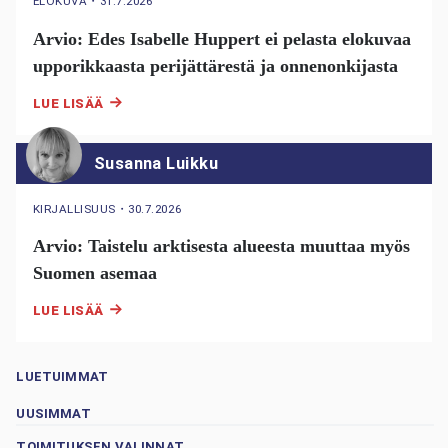
ELOKUVA
・
31.7.2026
Arvio: Edes Isabelle Huppert ei pelasta elokuvaa
upporikkaasta perijättärestä ja onnenonkijasta
LUE LISÄÄ
Susanna Luikku
KIRJALLISUUS
・
30.7.2026
Arvio: Taistelu arktisesta alueesta muuttaa myös
Suomen asemaa
LUE LISÄÄ
LUETUIMMAT
UUSIMMAT
TOIMITUKSEN VALINNAT