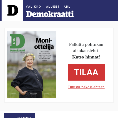
ALUEET
Palkittu politiikan
aikakauslehti.
Katso hinnat!
TILAA
Tutustu näköislehteen
Politiikka