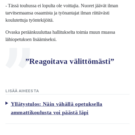
- Tässä touhussa ei lopulta ole voittajia. Nuoret jäävät ilman
tarvitsemaansa osaamista ja työnantajat ilman riittävästi
koulutettuja työntekijöitä.
Ovaska peräänkuuluttaa hallitukselta toimia muun muassa
lähiopetuksen lisäämiseksi.
”Reagoitava välittömästi”
LISÄÄ AIHEESTA
Yllätystulos: Näin vähällä opetuksella
ammattikoulusta voi päästä läpi