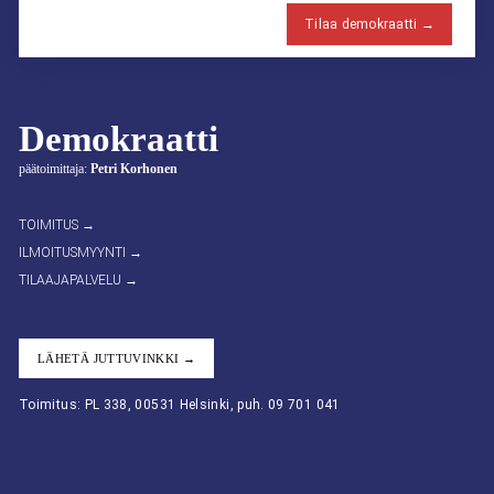
Tilaa demokraatti →
Demokraatti
päätoimittaja:
Petri Korhonen
TOIMITUS →
ILMOITUSMYYNTI →
TILAAJAPALVELU →
LÄHETÄ JUTTUVINKKI →
Toimitus: PL 338, 00531 Helsinki, puh. 09 701 041