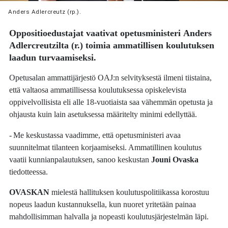
Anders Adlercreutz (rp.).
Oppositioedustajat vaativat opetusministeri
Anders
Adlercreutzilta
(r.) toimia ammatillisen koulutuksen
laadun turvaamiseksi.
Opetusalan ammattijärjestö OAJ:n selvityksestä ilmeni tiistaina,
että valtaosa ammatillisessa koulutuksessa opiskelevista
oppivelvollisista eli alle 18-vuotiaista saa vähemmän opetusta ja
ohjausta kuin lain asetuksessa määritelty minimi edellyttää.
- Me keskustassa vaadimme, että opetusministeri avaa
suunnitelmat tilanteen korjaamiseksi. Ammatillinen koulutus
vaatii kunnianpalautuksen, sanoo keskustan
Jouni Ovaska
tiedotteessa.
OVASKAN
mielestä hallituksen koulutuspolitiikassa korostuu
nopeus laadun kustannuksella, kun nuoret yritetään painaa
mahdollisimman halvalla ja nopeasti koulutusjärjestelmän läpi.