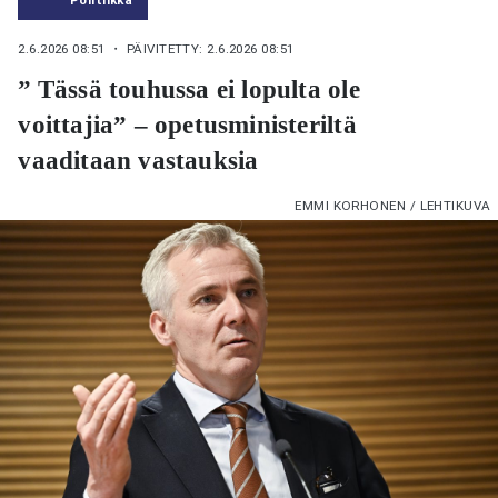
2.6.2026 08:51
・ PÄIVITETTY: 2.6.2026 08:51
” Tässä touhussa ei lopulta ole
voittajia” – opetusministeriltä
vaaditaan vastauksia
EMMI KORHONEN / LEHTIKUVA