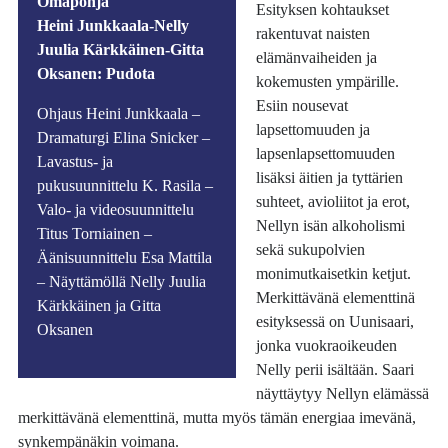
Omapohja
Esityksen kohtaukset
Heini Junkkaala-Nelly
rakentuvat naisten
Juulia Kärkkäinen-Gitta
elämänvaiheiden ja
Oksanen: Pudota
kokemusten ympärille.
Esiin nousevat
Ohjaus Heini Junkkaala –
lapsettomuuden ja
Dramaturgi Elina Snicker –
lapsenlapsettomuuden
Lavastus- ja
lisäksi äitien ja tyttärien
pukusuunnittelu K. Rasila –
suhteet, avioliitot ja erot,
Valo- ja videosuunnittelu
Nellyn isän alkoholismi
Titus Torniainen –
sekä sukupolvien
Äänisuunnittelu Esa Mattila
monimutkaisetkin ketjut.
– Näyttämöllä Nelly Juulia
Merkittävänä elementtinä
Kärkkäinen ja Gitta
esityksessä on Uunisaari,
Oksanen
jonka vuokraoikeuden
Nelly perii isältään. Saari
näyttäytyy Nellyn elämässä
merkittävänä elementtinä, mutta myös tämän energiaa imevänä,
synkempänäkin voimana.