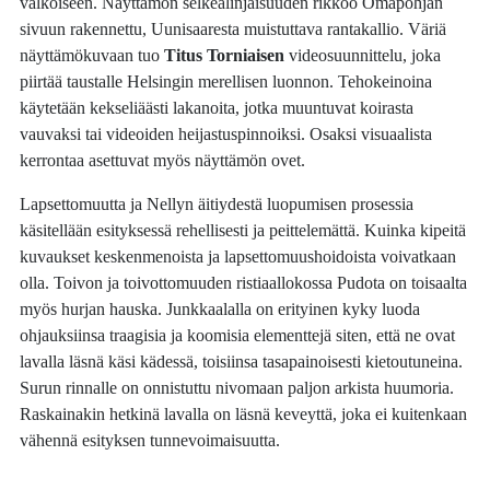
valkoiseen. Näyttämön selkeälinjaisuuden rikkoo Omapohjan
sivuun rakennettu, Uunisaaresta muistuttava rantakallio. Väriä
näyttämökuvaan tuo
Titus Torniaisen
videosuunnittelu, joka
piirtää taustalle Helsingin merellisen luonnon. Tehokeinoina
käytetään kekseliäästi lakanoita, jotka muuntuvat koirasta
vauvaksi tai videoiden heijastuspinnoiksi. Osaksi visuaalista
kerrontaa asettuvat myös näyttämön ovet.
Lapsettomuutta ja Nellyn äitiydestä luopumisen prosessia
käsitellään esityksessä rehellisesti ja peittelemättä. Kuinka kipeitä
kuvaukset keskenmenoista ja lapsettomuushoidoista voivatkaan
olla. Toivon ja toivottomuuden ristiaallokossa Pudota on toisaalta
myös hurjan hauska. Junkkaalalla on erityinen kyky luoda
ohjauksiinsa traagisia ja koomisia elementtejä siten, että ne ovat
lavalla läsnä käsi kädessä, toisiinsa tasapainoisesti kietoutuneina.
Surun rinnalle on onnistuttu nivomaan paljon arkista huumoria.
Raskainakin hetkinä lavalla on läsnä keveyttä, joka ei kuitenkaan
vähennä esityksen tunnevoimaisuutta.