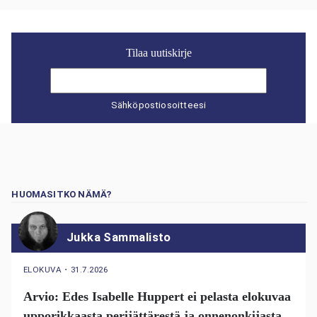
Tilaa uutiskirje
Sähköpostiosoitteesi
HUOMASITKO NÄMÄ?
Jukka Sammalisto
ELOKUVA
・
31.7.2026
Arvio: Edes Isabelle Huppert ei pelasta elokuvaa
upporikkaasta perijättärestä ja onnenonkijasta