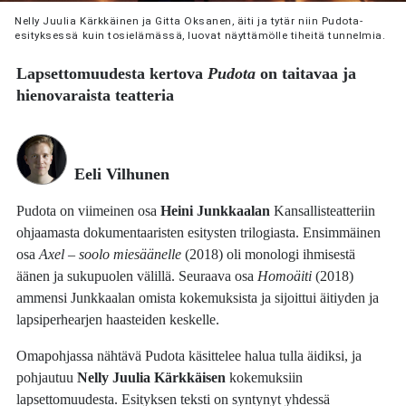
Nelly Juulia Kärkkäinen ja Gitta Oksanen, äiti ja tytär niin Pudota-
esityksessä kuin tosielämässä, luovat näyttämölle tiheitä tunnelmia.
Lapsettomuudesta kertova
Pudota
on taitavaa ja
hienovaraista teatteria
Eeli Vilhunen
Pudota on viimeinen osa
Heini Junkkaalan
Kansallisteatteriin
ohjaamasta dokumentaaristen esitysten trilogiasta. Ensimmäinen
osa
Axel – soolo miesäänelle
(2018) oli monologi ihmisestä
äänen ja sukupuolen välillä. Seuraava osa
Homoäiti
(2018)
ammensi Junkkaalan omista kokemuksista ja sijoittui äitiyden ja
lapsiperhearjen haasteiden keskelle.
Omapohjassa nähtävä Pudota käsittelee halua tulla äidiksi, ja
pohjautuu
Nelly Juulia Kärkkäisen
kokemuksiin
lapsettomuudesta. Esityksen teksti on syntynyt yhdessä