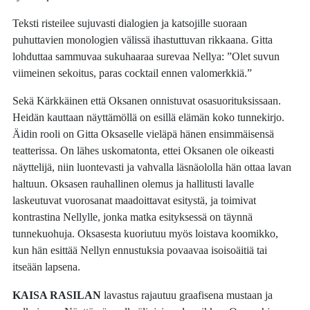
Teksti risteilee sujuvasti dialogien ja katsojille suoraan
puhuttavien monologien välissä ihastuttuvan rikkaana. Gitta
lohduttaa sammuvaa sukuhaaraa surevaa Nellya: ”Olet suvun
viimeinen sekoitus, paras cocktail ennen valomerkkiä.”
Sekä Kärkkäinen että Oksanen onnistuvat osasuorituksissaan.
Heidän kauttaan näyttämöllä on esillä elämän koko tunnekirjo.
Äidin rooli on Gitta Oksaselle vieläpä hänen ensimmäisensä
teatterissa. On lähes uskomatonta, ettei Oksanen ole oikeasti
näyttelijä, niin luontevasti ja vahvalla läsnäololla hän ottaa lavan
haltuun. Oksasen rauhallinen olemus ja hallitusti lavalle
laskeutuvat vuorosanat maadoittavat esitystä, ja toimivat
kontrastina Nellylle, jonka matka esityksessä on täynnä
tunnekuohuja. Oksasesta kuoriutuu myös loistava koomikko,
kun hän esittää Nellyn ennustuksia povaavaa isoisoäitiä tai
itseään lapsena.
KAISA RASILAN
lavastus rajautuu graafisena mustaan ja