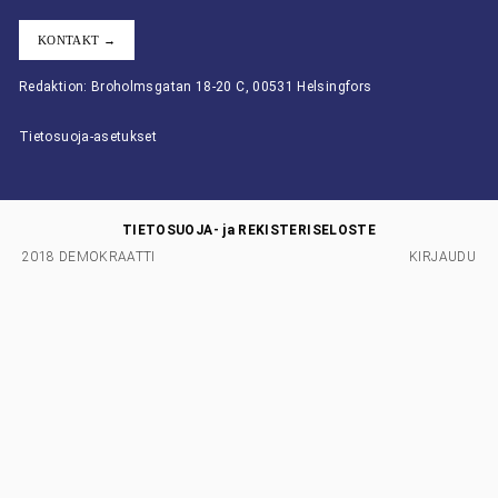
KONTAKT →
Redaktion: Broholmsgatan 18-20 C, 00531 Helsingfors
Tietosuoja-asetukset
TIETOSUOJA- ja REKISTERISELOSTE
2018 DEMOKRAATTI
KIRJAUDU