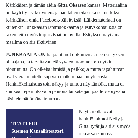
Kärkkäisen ja tämän äidin
Gitta Oksase
n kanssa. Materiaalina
on käytetty lisäksi video- ja äänitallenteita sekä esimerkiksi
Kärkkäisen omia Facebook-päivityksiä. Lähdemateriaali on
kuitenkin Junkkaalan läpimuokkaama ja esityskohtauksia on
rakennettu myös improvisaation avulla. Esityksen näyttämä
maailma on siis fiktiivinen.
JUNKKAALA ON
harjaantunut dokumentaarisen esityksen
ohjaajana, ja tarvittavan etäisyyden luominen on nytkin
hioutunutta. On oikeita ihmisiä ja paikkoj,a mutta tapahtumat
ovat vieraannutettu sopivan matkan päähän yleisöstä.
Henkilökohtaisuus toki näkyy ja tuntuu näyttämöllä, mutta ei
suinkaan epämukavana painona tai katsojan päälle vyöryvänä
käsittelemättömänä traumana.
Näyttämöllä ovat
henkilöhahmot Nelly ja
TEATTERI
Gitta, tytär ja äiti siis myös
Suomen Kansallisteatteri,
oikeassa elämässä.