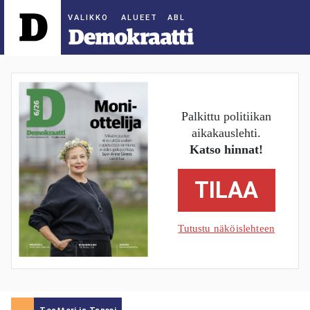
ALUEET
Palkittu politiikan
aikakauslehti.
Katso hinnat!
TILAA
Tutustu näköislehteen
Teatteri ja Tanssi