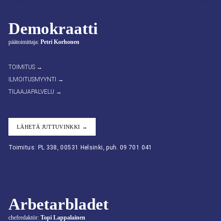
Demokraatti
päätoimittaja:
Petri Korhonen
TOIMITUS →
ILMOITUSMYYNTI →
TILAAJAPALVELU →
LÄHETÄ JUTTUVINKKI →
Toimitus: PL 338, 00531 Helsinki, puh. 09 701 041
Arbetarbladet
chefredaktör:
Topi Lappalainen