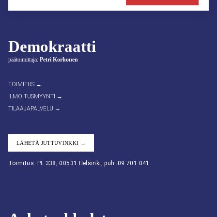
Demokraatti
päätoimittaja:
Petri Korhonen
TOIMITUS →
ILMOITUSMYYNTI →
TILAAJAPALVELU →
LÄHETÄ JUTTUVINKKI →
Toimitus: PL 338, 00531 Helsinki, puh. 09 701 041