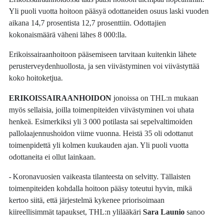
Yli puoli vuotta hoitoon pääsyä odottaneiden osuus laski vuoden
aikana 14,7 prosentista 12,7 prosenttiin. Odottajien
kokonaismäärä väheni lähes 8 000:lla.
Erikoissairaanhoitoon pääsemiseen tarvitaan kuitenkin lähete
perusterveydenhuollosta, ja sen viivästyminen voi viivästyttää
koko hoitoketjua.
ERIKOISSAIRAANHOIDON
jonoissa on THL:n mukaan
myös sellaisia, joilla toimenpiteiden viivästyminen voi uhata
henkeä. Esimerkiksi yli 3 000 potilasta sai sepelvaltimoiden
pallolaajennushoidon viime vuonna. Heistä 35 oli odottanut
toimenpidettä yli kolmen kuukauden ajan. Yli puoli vuotta
odottaneita ei ollut lainkaan.
- Koronavuosien vaikeasta tilanteesta on selvitty. Tällaisten
toimenpiteiden kohdalla hoitoon pääsy toteutui hyvin, mikä
kertoo siitä, että järjestelmä kykenee priorisoimaan
kiireellisimmät tapaukset, THL:n ylilääkäri
Sara Launio
sanoo