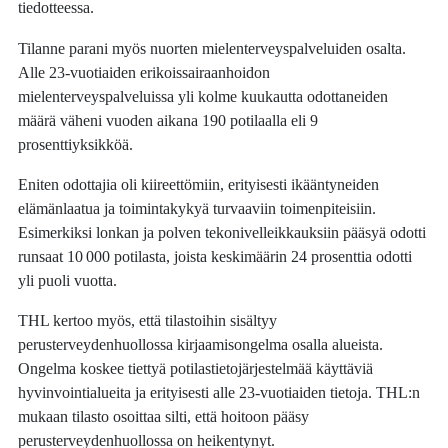
tiedotteessa.
Tilanne parani myös nuorten mielenterveyspalveluiden osalta.
Alle 23-vuotiaiden erikoissairaanhoidon
mielenterveyspalveluissa yli kolme kuukautta odottaneiden
määrä väheni vuoden aikana 190 potilaalla eli 9
prosenttiyksikköä.
Eniten odottajia oli kiireettömiin, erityisesti ikääntyneiden
elämänlaatua ja toimintakykyä turvaaviin toimenpiteisiin.
Esimerkiksi lonkan ja polven tekonivelleikkauksiin pääsyä odotti
runsaat 10 000 potilasta, joista keskimäärin 24 prosenttia odotti
yli puoli vuotta.
THL kertoo myös, että tilastoihin sisältyy
perusterveydenhuollossa kirjaamisongelma osalla alueista.
Ongelma koskee tiettyä potilastietojärjestelmää käyttäviä
hyvinvointialueita ja erityisesti alle 23-vuotiaiden tietoja. THL:n
mukaan tilasto osoittaa silti, että hoitoon pääsy
perusterveydenhuollossa on heikentynyt.