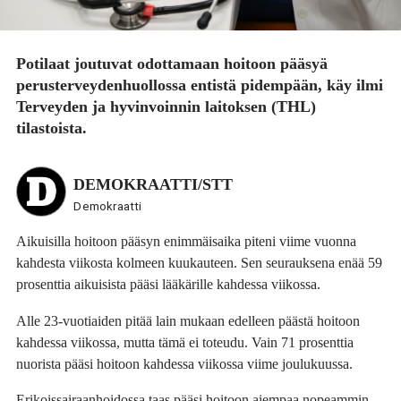
Potilaat joutuvat odottamaan hoitoon pääsyä
perusterveydenhuollossa entistä pidempään, käy ilmi
Terveyden ja hyvinvoinnin laitoksen (THL)
tilastoista.
DEMOKRAATTI/STT
Demokraatti
Aikuisilla hoitoon pääsyn enimmäisaika piteni viime vuonna
kahdesta viikosta kolmeen kuukauteen. Sen seurauksena enää 59
prosenttia aikuisista pääsi lääkärille kahdessa viikossa.
Alle 23-vuotiaiden pitää lain mukaan edelleen päästä hoitoon
kahdessa viikossa, mutta tämä ei toteudu. Vain 71 prosenttia
nuorista pääsi hoitoon kahdessa viikossa viime joulukuussa.
Erikoissairaanhoidossa taas pääsi hoitoon aiempaa nopeammin.