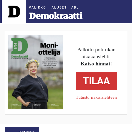
ALUEET
Palkittu politiikan
aikakauslehti.
Katso hinnat!
TILAA
Tutustu näköislehteen
Kotimaa