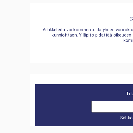
K
Artikkeleita voi kommentoida yhden vuorokaude
kunnioittaen. Ylläpito pidättää oikeuden
kom
Til
Sähkö