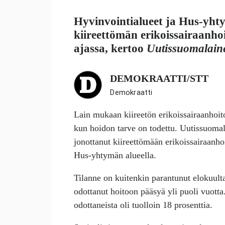
Hyvinvointialueet ja Hus-yhty
kiireettömän erikoissairaanh
ajassa, kertoo
Uutissuomalain
DEMOKRAATTI/STT
Demokraatti
Lain mukaan kiireetön erikoissairaanhoito
kun hoidon tarve on todettu. Uutissuomal
jonottanut kiireettömään erikoissairaanhoi
Hus-yhtymän alueella.
Tilanne on kuitenkin parantunut elokuult
odottanut hoitoon pääsyä yli puoli vuotta
odottaneista oli tuolloin 18 prosenttia.