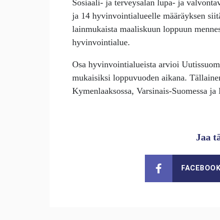
Sosiaali- ja terveysalan lupa- ja valvonta
ja 14 hyvinvointialueelle määräyksen siit
lainmukaista maaliskuun loppuun mennes
hyvinvointialue.
Osa hyvinvointialueista arvioi Uutissuoma
mukaisiksi loppuvuoden aikana. Tällaine
Kymenlaaksossa, Varsinais-Suomessa ja E
Jaa t
FACEBOO