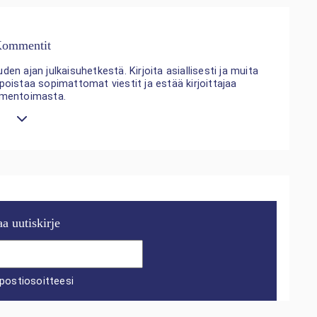
ommentit
n ajan julkaisuhetkestä. Kirjoita asiallisesti ja muita
 poistaa sopimattomat viestit ja estää kirjoittajaa
mentoimasta.
aa uutiskirje
postiosoitteesi