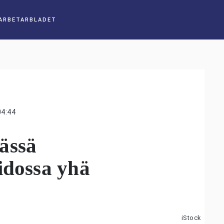
04:44
ässä
idossa yhä
iStock