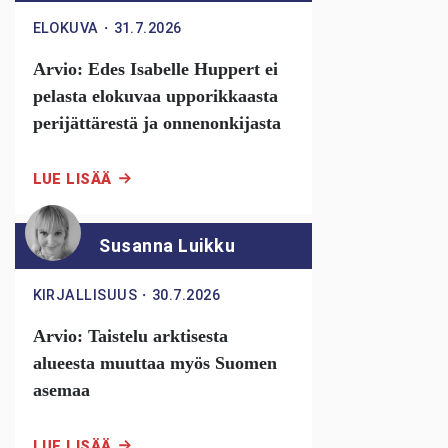
ELOKUVA
・
31.7.2026
Arvio: Edes Isabelle Huppert ei
pelasta elokuvaa upporikkaasta
perijättärestä ja onnenonkijasta
LUE LISÄÄ
Susanna Luikku
KIRJALLISUUS
・
30.7.2026
Arvio: Taistelu arktisesta
alueesta muuttaa myös Suomen
asemaa
LUE LISÄÄ