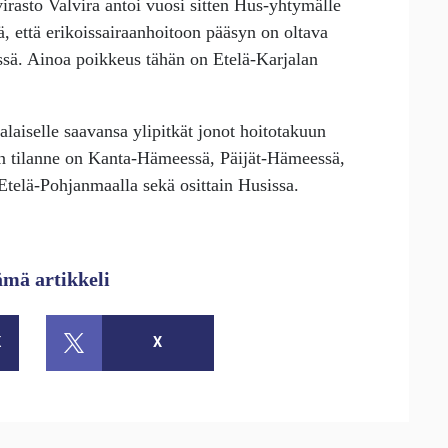
virasto Valvira antoi vuosi sitten Hus-yhtymälle
ä, että erikoissairaanhoitoon pääsyn on oltava
sä. Ainoa poikkeus tähän on Etelä-Karjalan
laiselle saavansa ylipitkät jonot hoitotakuun
n tilanne on Kanta-Hämeessä, Päijät-Hämeessä,
telä-Pohjanmaalla sekä osittain Husissa.
ämä artikkeli
K
X