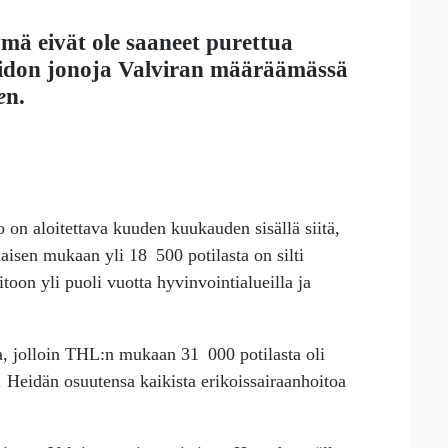
mä eivät ole saaneet purettua
oidon jonoja Valviran määräämässä
e
n.
 on aloitettava kuuden kuukauden sisällä siitä,
aisen mukaan yli 18 500 potilasta on silti
toon yli puoli vuotta hyvinvointialueilla ja
a, jolloin THL:n mukaan 31 000 potilasta oli
. Heidän osuutensa kaikista erikoissairaanhoitoa