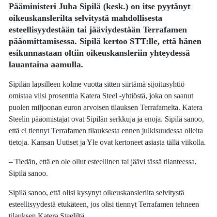
Pääministeri
Juha Sipilä
(kesk.) on itse pyytänyt
oikeuskanslerilta selvitystä mahdollisesta
esteellisyydestään tai jääviydestään Terrafamen
pääomittamisessa. Sipilä kertoo STT:lle, että hänen
esikunnastaan oltiin oikeuskansleriin yhteydessä
lauantaina aamulla.
Sipilän lapsilleen kolme vuotta sitten siirtämä sijoitusyhtiö
omistaa viisi prosenttia Katera Steel -yhtiöstä, joka on saanut
puolen miljoonan euron arvoisen tilauksen Terrafamelta. Katera
Steelin pääomistajat ovat Sipilän serkkuja ja enoja. Sipilä sanoo,
että ei tiennyt Terrafamen tilauksesta ennen julkisuudessa olleita
tietoja. Kansan Uutiset ja Yle ovat kertoneet asiasta tällä viikolla.
– Tiedän, että en ole ollut esteellinen tai jäävi tässä tilanteessa,
Sipilä sanoo.
Sipilä sanoo, että olisi kysynyt oikeuskanslerilta selvitystä
esteellisyydestä etukäteen, jos olisi tiennyt Terrafamen tehneen
tilauksen Katera Steeliltä.