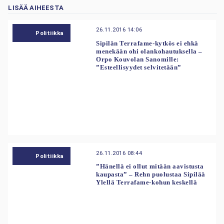
LISÄÄ AIHEESTA
26.11.2016 14:06
Politiikka
Sipilän Terrafame-kytkös ei ehkä
menekään ohi olankohautuksella –
Orpo Kouvolan Sanomille:
”Esteellisyydet selvitetään”
26.11.2016 08:44
Politiikka
”Hänellä ei ollut mitään aavistusta
kaupasta” – Rehn puolustaa Sipilää
Ylellä Terrafame-kohun keskellä