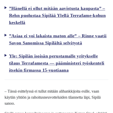
”Hänellä ei ollut mitään aavistusta kaupasta” –
Rehn puolustaa Sipilää Ylellä Terrafame-kohun
keskellä
”Asiaa ei voi lakaista maton alle” – Rinne vaatii
Savon Sanomissa Sipilältä selvitystä
Yle: Sipilän isoisän perustamalle yritykselle
tilaus Terrafamesta — pääministeri työskenteli
itsekin firmassa 15-vuotiaana
– Tässä esittelyssä ei tullut mitään alihankkijoita esille, vaan
käytiin yhtiön ja rahoitusneuvotteluiden tilannetta läpi, Sipilä
sanoo.