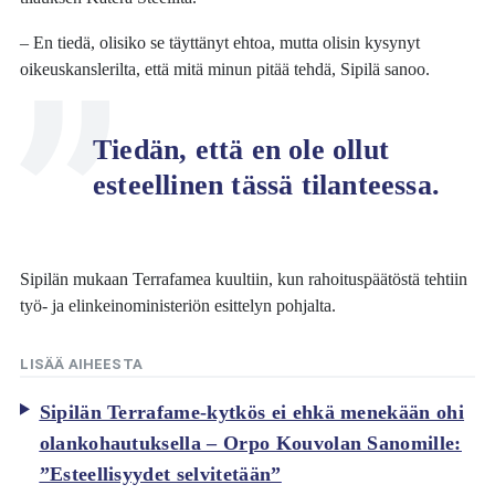
– En tiedä, olisiko se täyttänyt ehtoa, mutta olisin kysynyt
oikeuskanslerilta, että mitä minun pitää tehdä, Sipilä sanoo.
Tiedän, että en ole ollut
esteellinen tässä tilanteessa.
Sipilän mukaan Terrafamea kuultiin, kun rahoituspäätöstä tehtiin
työ- ja elinkeinoministeriön esittelyn pohjalta.
LISÄÄ AIHEESTA
Sipilän Terrafame-kytkös ei ehkä menekään ohi
olankohautuksella – Orpo Kouvolan Sanomille:
”Esteellisyydet selvitetään”