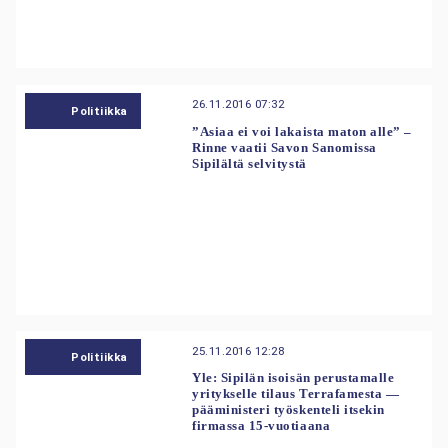
26.11.2016 07:32
Politiikka
”Asiaa ei voi lakaista maton alle” –
Rinne vaatii Savon Sanomissa
Sipilältä selvitystä
25.11.2016 12:28
Politiikka
Yle: Sipilän isoisän perustamalle
yritykselle tilaus Terrafamesta —
pääministeri työskenteli itsekin
firmassa 15-vuotiaana