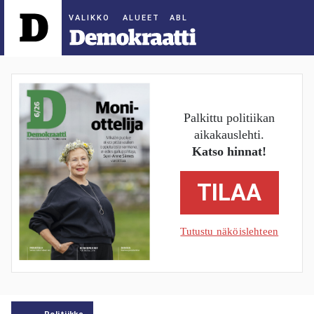
ALUEET
Palkittu politiikan
aikakauslehti.
Katso hinnat!
TILAA
Tutustu näköislehteen
Politiikka