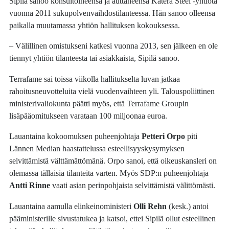
Sipilä sanoo konsultoineensa ja auttaneensa Katera Steel -yhtiötä
vuonna 2011 sukupolvenvaihdostilanteessa. Hän sanoo olleensa
paikalla muutamassa yhtiön hallituksen kokouksessa.
– Välillinen omistukseni katkesi vuonna 2013, sen jälkeen en ole
tiennyt yhtiön tilanteesta tai asiakkaista, Sipilä sanoo.
Terrafame sai toissa viikolla hallitukselta luvan jatkaa
rahoitusneuvotteluita vielä vuodenvaihteen yli. Talouspoliittinen
ministerivaliokunta päätti myös, että Terrafame Groupin
lisäpääomitukseen varataan 100 miljoonaa euroa.
Lauantaina kokoomuksen puheenjohtaja
Petteri Orpo
piti
Lännen Median haastattelussa esteellisyyskysymyksen
selvittämistä välttämättömänä. Orpo sanoi, että oikeuskansleri on
olemassa tällaisia tilanteita varten. Myös SDP:n puheenjohtaja
Antti Rinne
vaati asian perinpohjaista selvittämistä välittömästi.
Lauantaina aamulla elinkeinoministeri
Olli Rehn
(kesk.) antoi
pääministerille sivustatukea ja katsoi, ettei Sipilä ollut esteellinen