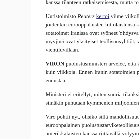
kanssa tilanteen ratkaisemisesta, mutta toi
Uutistoimisto
Reuters
kertoi
viime viikoll
joidenkin eurooppalaisten liittolaistensa 
sotatoimet Iranissa ovat syöneet Yhdysval
myyjinä ovat yksityiset teollisuusyhtiöt,
vientiluvillaan.
VIRON
puolustusministeri arvelee, että
kuin viikkoja. Ennen Iranin sotatoimien p
ennustaa.
Ministeri ei eritellyt, miten suuria tilauks
siinäkin puhutaan kymmenien miljoonien
Viro pohtii nyt, olisiko sillä mahdollisu
eurooppalainen puolustustarviketeollisuus
amerikkalaisten kanssa riittävällä volyymi