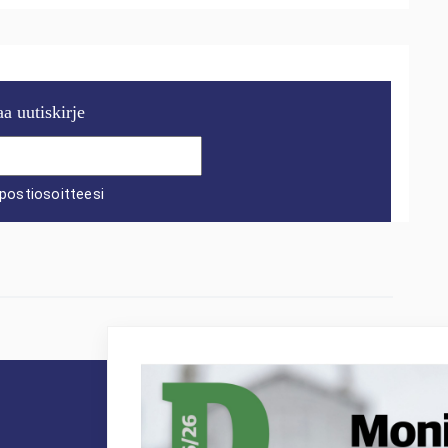
aa uutiskirje
postiosoitteesi