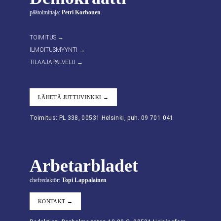
päätoimittaja:
Petri Korhonen
TOIMITUS →
ILMOITUSMYYNTI →
TILAAJAPALVELU →
LÄHETÄ JUTTUVINKKI →
Toimitus: PL 338, 00531 Helsinki, puh. 09 701 041
Arbetarbladet
chefredaktör:
Topi Lappalainen
KONTAKT →