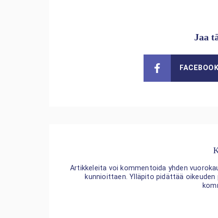
Jaa t
FACEBOO
K
Artikkeleita voi kommentoida yhden vuorokaude
kunnioittaen. Ylläpito pidättää oikeuden
kom