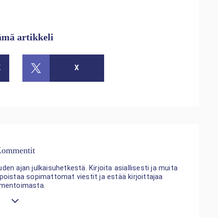
ämä artikkeli
K
X
ommentit
n ajan julkaisuhetkestä. Kirjoita asiallisesti ja muita
 poistaa sopimattomat viestit ja estää kirjoittajaa
mentoimasta.