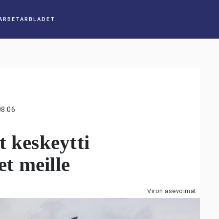
08:06
t keskeytti
t meille
Viron asevoimat