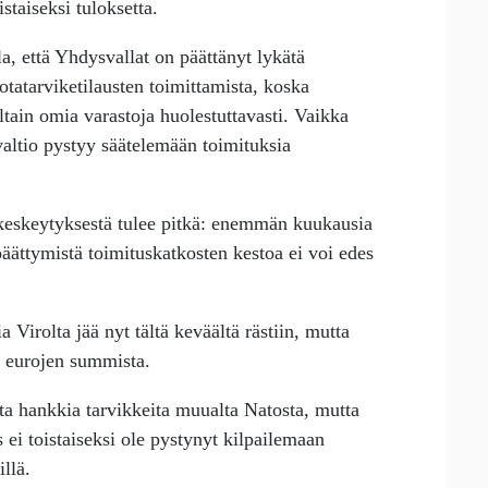
staiseksi tuloksetta.
a, että Yhdysvallat on päättänyt lykätä
sotatarviketilausten toimittamista, koska
tain omia varastoja huolestuttavasti. Vaikka
 valtio pystyy säätelemään toimituksia
 keskeytyksestä tulee pitkä: enemmän kuukausia
äättymistä toimituskatkosten kestoa ei voi edes
ia Virolta jää nyt tältä keväältä rästiin, mutta
 eurojen summista.
utta hankkia tarvikkeita muualta Natosta, mutta
 ei toistaiseksi ole pystynyt kilpailemaan
llä.