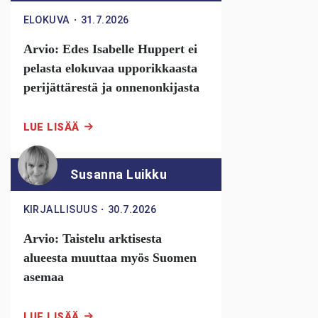
ELOKUVA
・
31.7.2026
Arvio: Edes Isabelle Huppert ei
pelasta elokuvaa upporikkaasta
perijättärestä ja onnenonkijasta
LUE LISÄÄ
Susanna Luikku
KIRJALLISUUS
・
30.7.2026
Arvio: Taistelu arktisesta
alueesta muuttaa myös Suomen
asemaa
LUE LISÄÄ