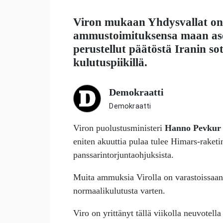
Viron mukaan Yhdysvallat on k
ammustoimituksensa maan ase
perustellut päätöstä Iranin s
kulutuspiikillä.
Demokraatti
Demokraatti
Viron puolustusministeri
Hanno Pevkur
eniten akuuttia pulaa tulee Himars-raketi
panssarintorjuntaohjuksista.
Muita ammuksia Virolla on varastoissaan 
normaalikulutusta varten.
Viro on yrittänyt tällä viikolla neuvotel