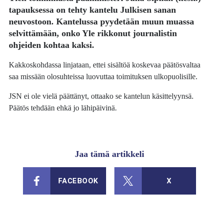
tapauksessa on tehty kantelu Julkisen sanan
neuvostoon. Kantelussa pyydetään muun muassa
selvittämään, onko Yle rikkonut journalistin
ohjeiden kohtaa kaksi.
Kakkoskohdassa linjataan, ettei sisältöä koskevaa päätösvaltaa
saa missään olosuhteissa luovuttaa toimituksen ulkopuolisille.
JSN ei ole vielä päättänyt, ottaako se kantelun käsittelyynsä.
Päätös tehdään ehkä jo lähipäivinä.
Jaa tämä artikkeli
FACEBOOK
X