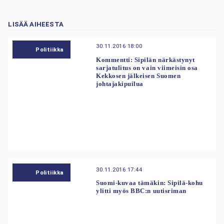
LISÄÄ AIHEESTA
30.11.2016 18:00
Politiikka
Kommentti: Sipilän närkästynyt
sarjatulitus on vain viimeisin osa
Kekkosen jälkeisen Suomen
johtajakipuilua
30.11.2016 17:44
Politiikka
Suomi-kuvaa tämäkin: Sipilä-kohu
ylitti myös BBC:n uutisriman