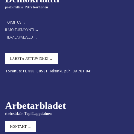
päätoimittaja:
Petri Korhonen
TOIMITUS →
ILMOITUSMYYNTI →
TILAAJAPALVELU →
LÄHETÄ JUTTUVINKKI →
Toimitus: PL 338, 00531 Helsinki, puh. 09 701 041
Arbetarbladet
chefredaktör:
Topi Lappalainen
KONTAKT →