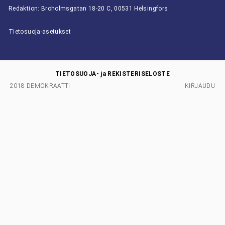
Redaktion: Broholmsgatan 18-20 C, 00531 Helsingfors
Tietosuoja-asetukset
TIETOSUOJA- ja REKISTERISELOSTE
2018 DEMOKRAATTI
KIRJAUDU