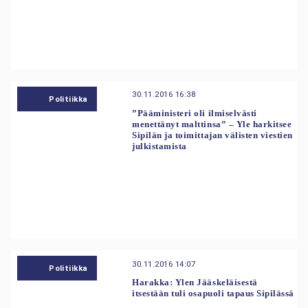
30.11.2016 16:38
Politiikka
”Pääministeri oli ilmiselvästi
menettänyt malttinsa” – Yle harkitsee
Sipilän ja toimittajan välisten viestien
julkistamista
30.11.2016 14:07
Politiikka
Harakka: Ylen Jääskeläisestä
itsestään tuli osapuoli tapaus Sipilässä