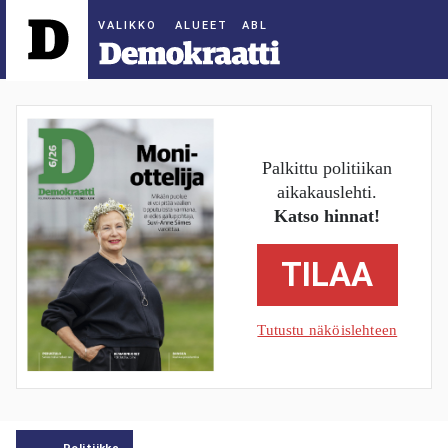
ALUEET
Palkittu politiikan
aikakauslehti.
Katso hinnat!
TILAA
Tutustu näköislehteen
Politiikka