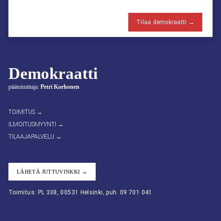
Tilaa demokraatti →
Demokraatti
päätoimittaja:
Petri Korhonen
TOIMITUS →
ILMOITUSMYYNTI →
TILAAJAPALVELU →
LÄHETÄ JUTTUVINKKI →
Toimitus: PL 338, 00531 Helsinki, puh. 09 701 041