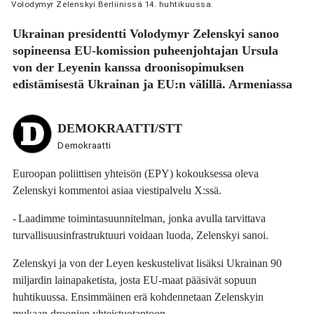
Volodymyr Zelenskyi Berliinissä 14. huhtikuussa.
Ukrainan presidentti
Volodymyr Zelenskyi
sanoo
sopineensa EU-komission puheenjohtajan
Ursula
von der Leyenin
kanssa droonisopimuksen
edistämisestä Ukrainan ja EU:n välillä. Armeniassa
DEMOKRAATTI/STT
Demokraatti
Euroopan poliittisen yhteisön (EPY) kokouksessa oleva
Zelenskyi kommentoi asiaa viestipalvelu X:ssä.
- Laadimme toimintasuunnitelman, jonka avulla tarvittava
turvallisuusinfrastruktuuri voidaan luoda, Zelenskyi sanoi.
Zelenskyi ja von der Leyen keskustelivat lisäksi Ukrainan 90
miljardin lainapaketista, josta EU-maat pääsivät sopuun
huhtikuussa. Ensimmäinen erä kohdennetaan Zelenskyin
mukaan droonien yhteistuotantoon.