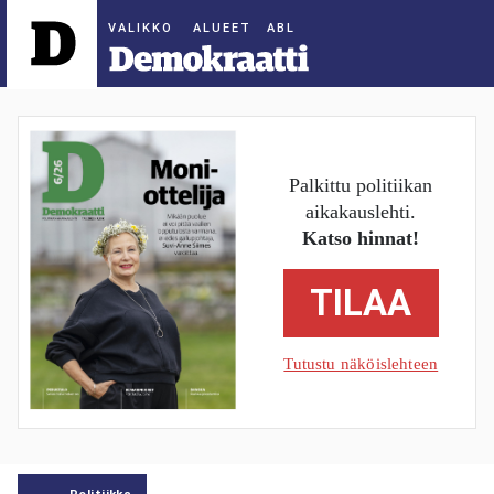
ALUEET
Palkittu politiikan
aikakauslehti.
Katso hinnat!
TILAA
Tutustu näköislehteen
Politiikka