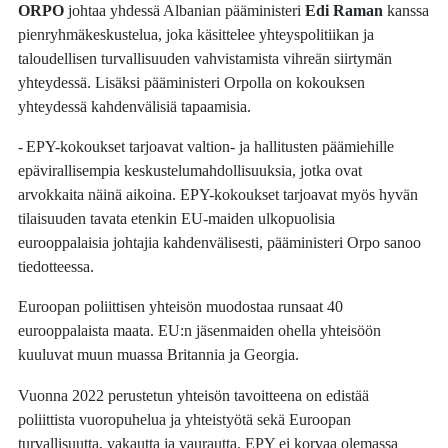
ORPO
johtaa yhdessä Albanian pääministeri
Edi Raman
kanssa
pienryhmäkeskustelua, joka käsittelee yhteyspolitiikan ja
taloudellisen turvallisuuden vahvistamista vihreän siirtymän
yhteydessä. Lisäksi pääministeri Orpolla on kokouksen
yhteydessä kahdenvälisiä tapaamisia.
- EPY-kokoukset tarjoavat valtion- ja hallitusten päämiehille
epävirallisempia keskustelumahdollisuuksia, jotka ovat
arvokkaita näinä aikoina. EPY-kokoukset tarjoavat myös hyvän
tilaisuuden tavata etenkin EU-maiden ulkopuolisia
eurooppalaisia johtajia kahdenvälisesti, pääministeri Orpo sanoo
tiedotteessa.
Euroopan poliittisen yhteisön muodostaa runsaat 40
eurooppalaista maata. EU:n jäsenmaiden ohella yhteisöön
kuuluvat muun muassa Britannia ja Georgia.
Vuonna 2022 perustetun yhteisön tavoitteena on edistää
poliittista vuoropuhelua ja yhteistyötä sekä Euroopan
turvallisuutta, vakautta ja vaurautta. EPY ei korvaa olemassa