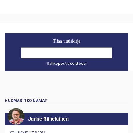
Tilaa uutiskirje
Sähköpostiosoitteesi
HUOMASITKO NÄMÄ?
Janne Riiheläinen
KOLUMNIT
・
7.8.2026