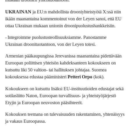
UKRAINAN
ja EU:n mahdollista drooniyhteistyötä X:ssä niin
ikään maanantaina kommentoinut von der Leyen sanoi, että EU
ottaa Ukrainan mukaan unionin droonipuolustushankkeisiin.
- Integroimme puolustusteollisuuksiamme. Panostamme
Ukrainan droonituotantoon, von der Leyen totesi.
Armenian pääkaupungissa Jerevanissa maanantaina pidettävään
Euroopan poliittisen yhteisön kahdeksanteen kokoukseen on
kutsuttu liki 50 valtion- tai hallituksen johtajaa. Suomea
kokouksessa edustaa pääministeri
Petteri Orpo
(kok).
Kokoukseen on kutsuttu lisäksi EU-instituutioiden edustajat sekä
sotilasliitto Naton, Euroopan turvallisuus- ja yhteistyöjärjestö
Etyjin ja Euroopan neuvoston pääsihteerit.
Kokouksen teemana on tulevaisuuden rakentaminen, yhtenäisyys
ja vakaus Euroopassa.