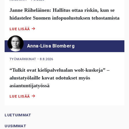
Janne Riiheläinen: Hallitus ottaa riskin, kun se
hidastelee Suomen infopuolustuksen tehostamista
LUE LISÄÄ
Anna-Liisa Blomberg
TYÖMARKKINAT
・
8.8.2026
“Tulkit ovat kielipalvelualan wolt-kuskeja” –
alustatyölaille kovat odotukset myös
asiantuntijatyössä
LUE LISÄÄ
LUETUIMMAT
UUSIMMAT