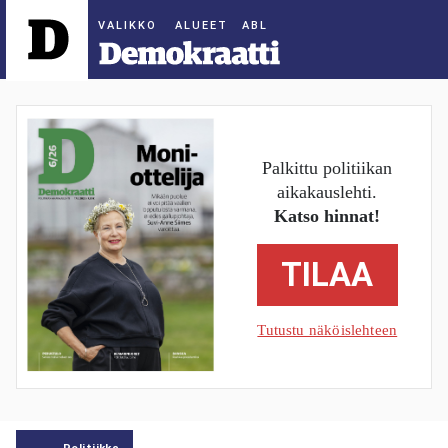
ALUEET
Palkittu politiikan
aikakauslehti.
Katso hinnat!
TILAA
Tutustu näköislehteen
Politiikka