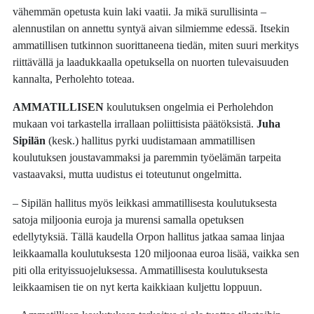
vähemmän opetusta kuin laki vaatii. Ja mikä surullisinta –
alennustilan on annettu syntyä aivan silmiemme edessä. Itsekin
ammatillisen tutkinnon suorittaneena tiedän, miten suuri merkitys
riittävällä ja laadukkaalla opetuksella on nuorten tulevaisuuden
kannalta, Perholehto toteaa.
AMMATILLISEN
koulutuksen ongelmia ei Perholehdon
mukaan voi tarkastella irrallaan poliittisista päätöksistä.
Juha
Sipilän
(kesk.) hallitus pyrki uudistamaan ammatillisen
koulutuksen joustavammaksi ja paremmin työelämän tarpeita
vastaavaksi, mutta uudistus ei toteutunut ongelmitta.
– Sipilän hallitus myös leikkasi ammatillisesta koulutuksesta
satoja miljoonia euroja ja murensi samalla opetuksen
edellytyksiä. Tällä kaudella Orpon hallitus jatkaa samaa linjaa
leikkaamalla koulutuksesta 120 miljoonaa euroa lisää, vaikka sen
piti olla erityissuojeluksessa. Ammatillisesta koulutuksesta
leikkaamisen tie on nyt kerta kaikkiaan kuljettu loppuun.