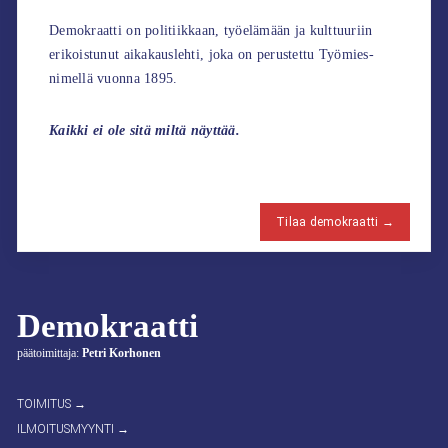
Demokraatti on politiikkaan, työelämään ja kulttuuriin
erikoistunut aikakauslehti, joka on perustettu Työmies-
nimellä vuonna 1895.
Kaikki ei ole sitä miltä näyttää.
Tilaa demokraatti →
Demokraatti
päätoimittaja:
Petri Korhonen
TOIMITUS →
ILMOITUSMYYNTI →