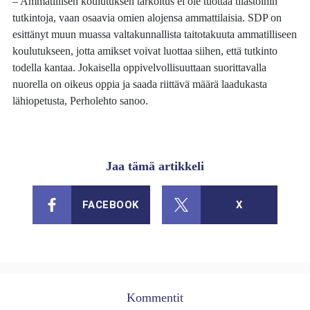
– Ammatillisen koulutuksen tarkoitus ei ole tuottaa tilastoihin
tutkintoja, vaan osaavia omien alojensa ammattilaisia. SDP on
esittänyt muun muassa valtakunnallista taitotakuuta ammatilliseen
koulutukseen, jotta amikset voivat luottaa siihen, että tutkinto
todella kantaa. Jokaisella oppivelvollisuuttaan suorittavalla
nuorella on oikeus oppia ja saada riittävä määrä laadukasta
lähiopetusta, Perholehto sanoo.
Jaa tämä artikkeli
FACEBOOK
X
Kommentit