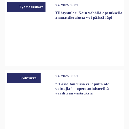
2.6.2026 06:01
Työmarkkinat
Yllätystulos: Näin vähällä opetuksella
ammattikoulusta voi päästä läpi
2.6.2026 08:51
Politiikka
” Tässä touhussa ei lopulta ole
voittajia” – opetusministeriltä
vaaditaan vastauksia