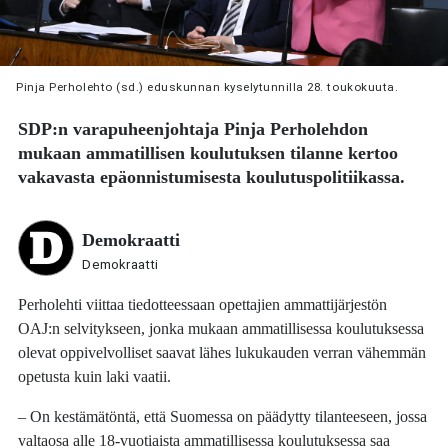
Pinja Perholehto (sd.) eduskunnan kyselytunnilla 28. toukokuuta.
SDP:n varapuheenjohtaja
Pinja Perholehdon
mukaan ammatillisen koulutuksen tilanne kertoo
vakavasta epäonnistumisesta koulutuspolitiikassa.
Demokraatti
Demokraatti
Perholehti viittaa tiedotteessaan opettajien ammattijärjestön
OAJ:n selvitykseen, jonka mukaan ammatillisessa koulutuksessa
olevat oppivelvolliset saavat lähes lukukauden verran vähemmän
opetusta kuin laki vaatii.
– On kestämätöntä, että Suomessa on päädytty tilanteeseen, jossa
valtaosa alle 18-vuotiaista ammatillisessa koulutuksessa saa