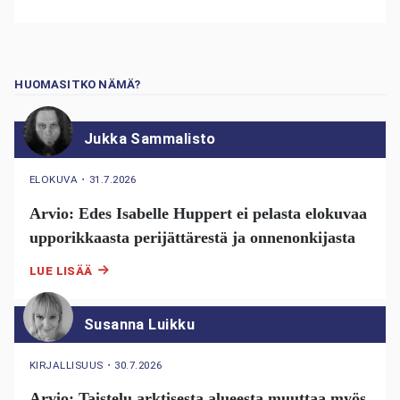
HUOMASITKO NÄMÄ?
Jukka Sammalisto
ELOKUVA
・
31.7.2026
Arvio: Edes Isabelle Huppert ei pelasta elokuvaa
upporikkaasta perijättärestä ja onnenonkijasta
LUE LISÄÄ
Susanna Luikku
KIRJALLISUUS
・
30.7.2026
Arvio: Taistelu arktisesta alueesta muuttaa myös