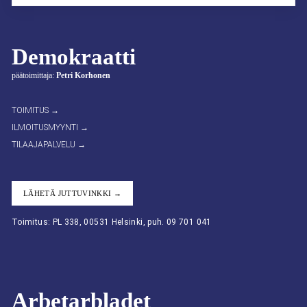
Demokraatti
päätoimittaja:
Petri Korhonen
TOIMITUS →
ILMOITUSMYYNTI →
TILAAJAPALVELU →
LÄHETÄ JUTTUVINKKI →
Toimitus: PL 338, 00531 Helsinki, puh. 09 701 041
Arbetarbladet