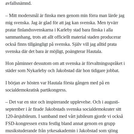
avfallsnämnd.
– Mitt modersmål är finska men genom min förra man lärde jag
mig svenska. Jag är glad för att jag kan svenska. Men tyvärr
pratar finlandssvenskarna i Karleby stad bara finska i alla
sammanhang, trots att allt officiellt material staden producerar
också finns tillgängligt på svenska. Själv vill jag alltid prata
svenska där det bara är möjligt, poängterar Hautala.
Hon påminner dessutom om att svenska är förvaltningsspråket i
städer som Nykarleby och Jakobstad där hon tidigare jobbat.
I början av hösten var Hautala första gången med på en
socialdemokratisk partikongress.
– Det var en stor och inspirerande upplevelse. Och i augusti-
september i år firade Jakobstads svenska socialdemokrater sitt
120-årsjubileum. I samband med vårt jubileum gjorde vi också
FSD-kongressen extra festlig bland annat genom en grupp
musikstuderande från yrkesakademin i Jakobstad som sjöng