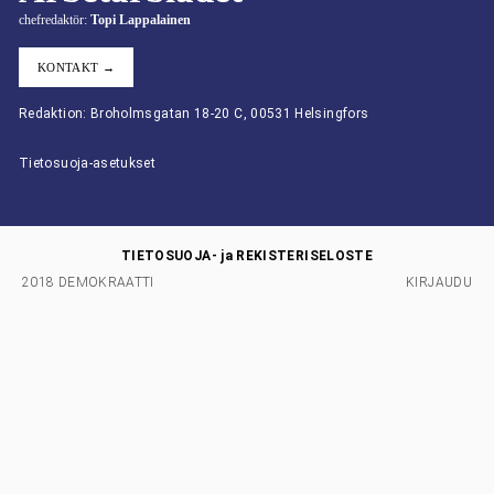
chefredaktör:
Topi Lappalainen
KONTAKT →
Redaktion: Broholmsgatan 18-20 C, 00531 Helsingfors
Tietosuoja-asetukset
TIETOSUOJA- ja REKISTERISELOSTE
2018 DEMOKRAATTI
KIRJAUDU