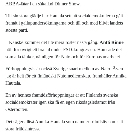
ABBA-låtar i en såkallad Dinner Show.
Till sin stora glädje har Hautala sett att socialdemokraterna gått
framåt i gallupundersökningarna och till och med blivit landets
största parti.
– Kanske kommer det lite mera röster nästa gång.
Antti Rinne
höll för övrigt ett bra tal under FSD-kongressen. Han sade det
som alla tänker, nämligen för Nato och för Europasamarbetet.
Förhoppningvis är också Sverige snart medlem av Nato. Även
jag är helt för ett finländskt Natomedlemskap, framhåller Annika
Hautala.
En av hennes framtidsförhoppningar är att Finlands svenska
socialdemokrater igen ska få en egen riksdagsledamot från
Österbotten.
Det säger alltså Annika Hautala som nämner friluftsliv som sitt
stora fritidsintresse.