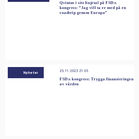
Qvintus i sitt linjetal på FSD:s
kongress: ”Jag vill ta er med på en
roadtrip genom Europa”
25.11.2023 21:05
Nyheter
FSD:s kongress: Trygga finansieringen
av vården