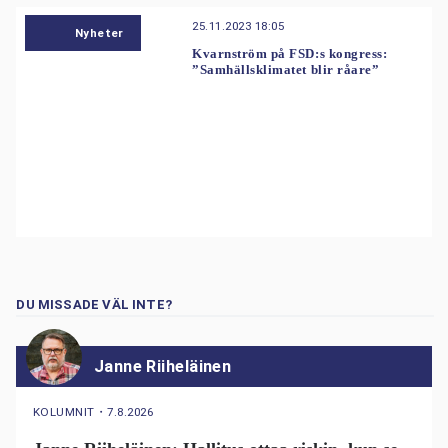
25.11.2023 18:05
Nyheter
Kvarnström på FSD:s kongress:
”Samhällsklimatet blir råare”
DU MISSADE VÄL INTE?
Janne Riiheläinen
KOLUMNIT
・
7.8.2026