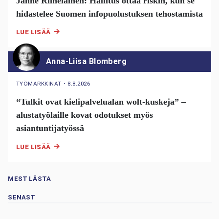
Janne Riiheläinen: Hallitus ottaa riskin, kun se
hidastelee Suomen infopuolustuksen tehostamista
LUE LISÄÄ
Anna-Liisa Blomberg
TYÖMARKKINAT
・
8.8.2026
“Tulkit ovat kielipalvelualan wolt-kuskeja” –
alustatyölaille kovat odotukset myös
asiantuntijatyössä
LUE LISÄÄ
MEST LÄSTA
SENAST