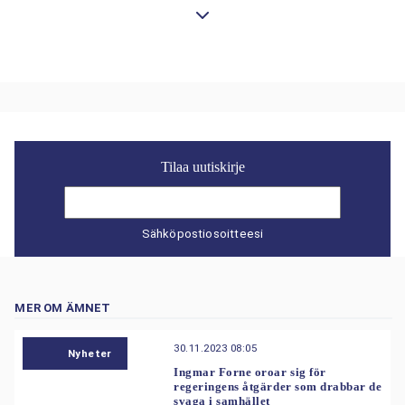
Tilaa uutiskirje
Sähköpostiosoitteesi
MER OM ÄMNET
30.11.2023 08:05
Nyheter
Ingmar Forne oroar sig för
regeringens åtgärder som drabbar de
svaga i samhället