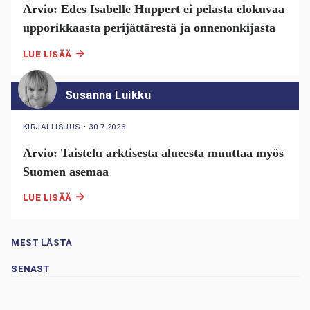
Arvio: Edes Isabelle Huppert ei pelasta elokuvaa
upporikkaasta perijättärestä ja onnenonkijasta
LUE LISÄÄ
Susanna Luikku
KIRJALLISUUS
・
30.7.2026
Arvio: Taistelu arktisesta alueesta muuttaa myös
Suomen asemaa
LUE LISÄÄ
MEST LÄSTA
SENAST