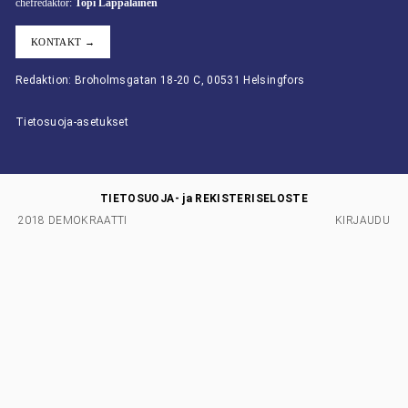
chefredaktör:
Topi Lappalainen
KONTAKT →
Redaktion: Broholmsgatan 18-20 C, 00531 Helsingfors
Tietosuoja-asetukset
TIETOSUOJA- ja REKISTERISELOSTE
2018 DEMOKRAATTI
KIRJAUDU