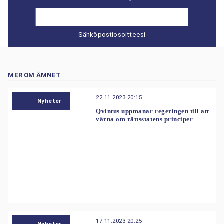
Sähköpostiosoitteesi
MER OM ÄMNET
22.11.2023 20:15
Nyheter
Qvintus uppmanar regeringen till att
värna om rättsstatens principer
17.11.2023 20:25