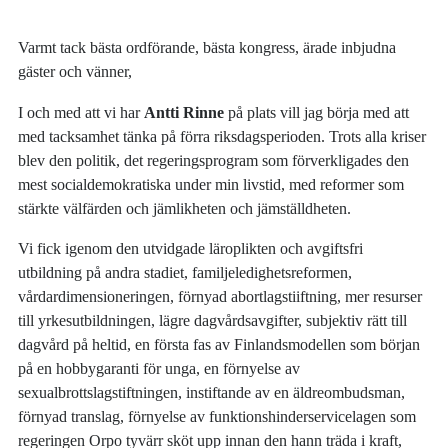
Varmt tack bästa ordförande, bästa kongress, ärade inbjudna
gäster och vänner,
I och med att vi har
Antti Rinne
på plats vill jag börja med att
med tacksamhet tänka på förra riksdagsperioden. Trots alla kriser
blev den politik, det regeringsprogram som förverkligades den
mest socialdemokratiska under min livstid, med reformer som
stärkte välfärden och jämlikheten och jämställdheten.
Vi fick igenom den utvidgade läroplikten och avgiftsfri
utbildning på andra stadiet, familjeledighetsreformen,
vårdardimensioneringen, förnyad abortlagstiiftning, mer resurser
till yrkesutbildningen, lägre dagvårdsavgifter, subjektiv rätt till
dagvård på heltid, en första fas av Finlandsmodellen som början
på en hobbygaranti för unga, en förnyelse av
sexualbrottslagstiftningen, instiftande av en äldreombudsman,
förnyad translag, förnyelse av funktionshinderservicelagen som
regeringen Orpo tyvärr sköt upp innan den hann träda i kraft,