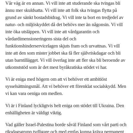
Vår väg är en annan. Vi vill inte att studerande ska tvingas bli
ännu mer skuldsatta. Vi vill inte att folk ska tvingas flytta på
grund av sänkt bostadsbidrag. Vi vill inte ta bort en tredjedel av
natur- och miljöskyddet då det behövs mer än någonsin. Vi vill
inte öka utsläppen. Vi vill inte att vårdgarantin och
vårdardimensioneringens sista del och
funktionshinderservicelagen skjuts fram och urvattnas. Vi vill
inte att den som mister jobbet ska få fler självriskdagar och bli
utan barntillägget. Vi vill överlag inte att fler ska bli beroende av
utkomststöd som är det mest byråkratiska stödet vi har.
Vi är eniga med högern om att vi behöver ett ambitiöst
sysselsättningsmål. Att vi behöver ett förenklat socialskydd. Men
vi kan vara oeniga om medlen.
Vi är i Finland lyckligtvis helt eniga om stödet till Ukraina. Den
enhälligheten är väldigt viktig.
Vad gäller Israel-Palestina borde såväl Finland som vårt parti och
riksdagsgrupp tydligare och med emfas kunna kräva permanent