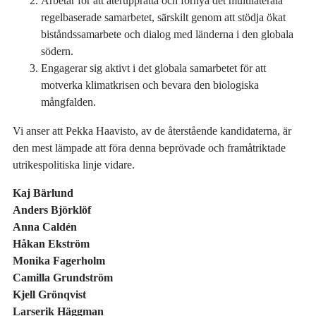
Arbetar för att återupprätta och förnya det multilaterala
regelbaserade samarbetet, särskilt genom att stödja ökat
biståndssamarbete och dialog med länderna i den globala
södern.
Engagerar sig aktivt i det globala samarbetet för att
motverka klimatkrisen och bevara den biologiska
mångfalden.
Vi anser att Pekka Haavisto, av de återstående kandidaterna, är
den mest lämpade att föra denna beprövade och framåtriktade
utrikespolitiska linje vidare.
Kaj Bärlund
Anders Björklöf
Anna Caldén
Håkan Ekström
Monika Fagerholm
Camilla Grundström
Kjell Grönqvist
Larserik Häggman