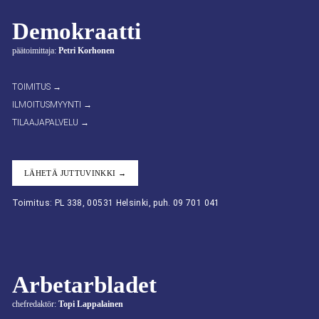
Demokraatti
päätoimittaja:
Petri Korhonen
TOIMITUS →
ILMOITUSMYYNTI →
TILAAJAPALVELU →
LÄHETÄ JUTTUVINKKI →
Toimitus: PL 338, 00531 Helsinki, puh. 09 701 041
Arbetarbladet
chefredaktör:
Topi Lappalainen