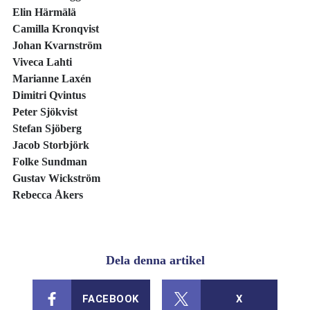
Elin Härmälä
Camilla Kronqvist
Johan Kvarnström
Viveca Lahti
Marianne Laxén
Dimitri Qvintus
Peter Sjökvist
Stefan Sjöberg
Jacob Storbjörk
Folke Sundman
Gustav Wickström
Rebecca Åkers
Dela denna artikel
FACEBOOK
X