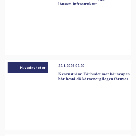
lönsam infrastruktur
22.1.2024 09:20
Huvudnyheter
Kvarnström: Förbudet mot kärnvapen
bör bestå då kärnenergilagen förnyas