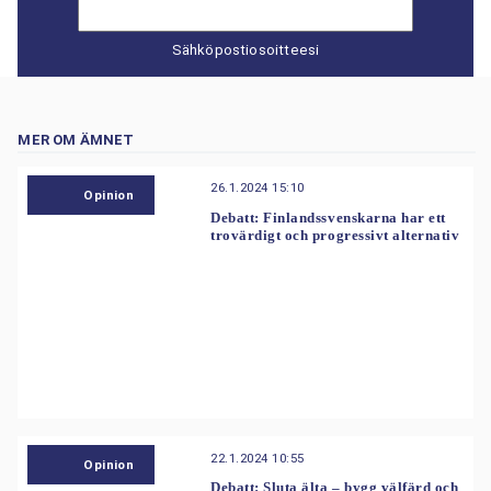
Sähköpostiosoitteesi
MER OM ÄMNET
26.1.2024 15:10
Opinion
Debatt: Finlandssvenskarna har ett
trovärdigt och progressivt alternativ
22.1.2024 10:55
Opinion
Debatt: Sluta älta – bygg välfärd och