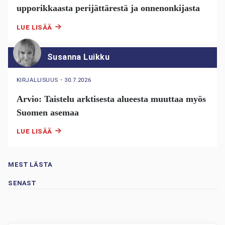
upporikkaasta perijättärestä ja onnenonkijasta
LUE LISÄÄ
Susanna Luikku
KIRJALLISUUS
・
30.7.2026
Arvio: Taistelu arktisesta alueesta muuttaa myös
Suomen asemaa
LUE LISÄÄ
MEST LÄSTA
SENAST