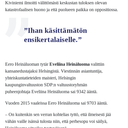
Kiviniemi ilmoitti välittömästi keskustan tuloksen olevan
katastrofaalisen huono ja että puolueen paikka on oppositiossa.
”Ihan käsittämätön
ensikertalaiselle.”
Eero Heinäluoman tytär
Eveliina Heinäluoma
valittiin
kansanedustajaksi Helsingistä. Viestinnän asiantuntija,
yhteiskuntatieteiden maisteri, Helsingin
kaupunginvaltuuston SDP:n valtuustoryhmän
puheenjohtaja Eveliina Heinäluoma sai 9342 ääntä.
Vuoden 2015 vaaleissa Eero Heinäluoma sai 9703 ääntä.
– On kuitenkin sen verran kohtelias tyttö, että ilmeisesti jää
vähän vaille isänsä tulosta niin, että perhesopu voi säilyä,