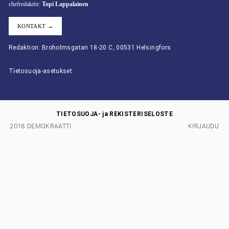
chefredaktör:
Topi Lappalainen
KONTAKT →
Redaktion: Broholmsgatan 18-20 C, 00531 Helsingfors
Tietosuoja-asetukset
TIETOSUOJA- ja REKISTERISELOSTE
2018 DEMOKRAATTI
KIRJAUDU