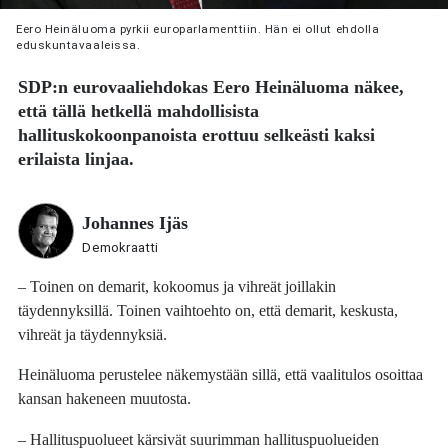
Eero Heinäluoma pyrkii europarlamenttiin. Hän ei ollut ehdolla
eduskuntavaaleissa.
SDP:n eurovaaliehdokas
Eero Heinäluoma
näkee,
että tällä hetkellä mahdollisista
hallituskokoonpanoista erottuu selkeästi kaksi
erilaista linjaa.
Johannes Ijäs
Demokraatti
– Toinen on demarit, kokoomus ja vihreät joillakin
täydennyksillä. Toinen vaihtoehto on, että demarit, keskusta,
vihreät ja täydennyksiä.
Heinäluoma perustelee näkemystään sillä, että vaalitulos osoittaa
kansan hakeneen muutosta.
– Hallituspuolueet kärsivät suurimman hallituspuolueiden