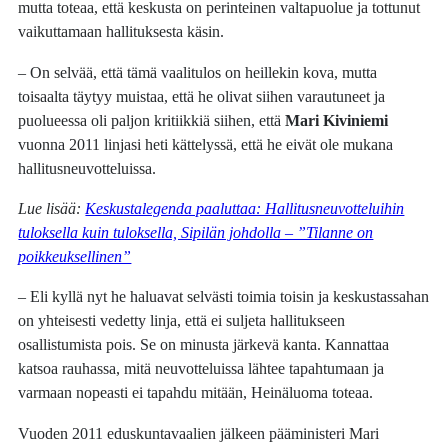
mutta toteaa, että keskusta on perinteinen valtapuolue ja tottunut
vaikuttamaan hallituksesta käsin.
– On selvää, että tämä vaalitulos on heillekin kova, mutta
toisaalta täytyy muistaa, että he olivat siihen varautuneet ja
puolueessa oli paljon kritiikkiä siihen, että
Mari Kiviniemi
vuonna 2011 linjasi heti kättelyssä, että he eivät ole mukana
hallitusneuvotteluissa.
Lue lisää:
Keskustalegenda paaluttaa: Hallitusneuvotteluihin
tuloksella kuin tuloksella, Sipilän johdolla – ”Tilanne on
poikkeuksellinen”
– Eli kyllä nyt he haluavat selvästi toimia toisin ja keskustassahan
on yhteisesti vedetty linja, että ei suljeta hallitukseen
osallistumista pois. Se on minusta järkevä kanta. Kannattaa
katsoa rauhassa, mitä neuvotteluissa lähtee tapahtumaan ja
varmaan nopeasti ei tapahdu mitään, Heinäluoma toteaa.
Vuoden 2011 eduskuntavaalien jälkeen pääministeri Mari