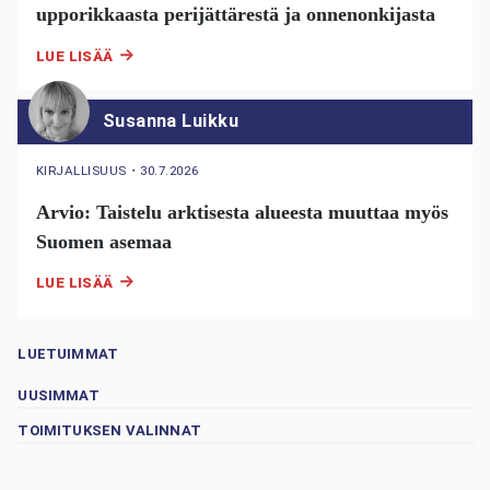
upporikkaasta perijättärestä ja onnenonkijasta
LUE LISÄÄ
Susanna Luikku
KIRJALLISUUS
・
30.7.2026
Arvio: Taistelu arktisesta alueesta muuttaa myös
Suomen asemaa
LUE LISÄÄ
LUETUIMMAT
UUSIMMAT
TOIMITUKSEN VALINNAT