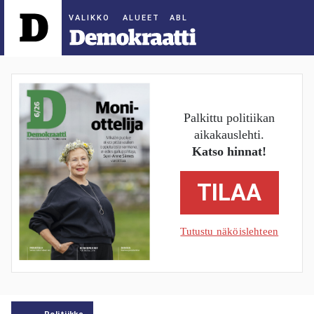
ALUEET
Palkittu politiikan
aikakauslehti.
Katso hinnat!
TILAA
Tutustu näköislehteen
Politiikka