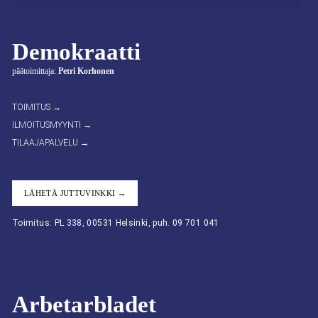
Demokraatti
päätoimittaja:
Petri Korhonen
TOIMITUS →
ILMOITUSMYYNTI →
TILAAJAPALVELU →
LÄHETÄ JUTTUVINKKI →
Toimitus: PL 338, 00531 Helsinki, puh. 09 701 041
Arbetarbladet