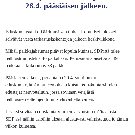
26.4. pääsiäisen jälkeen.
Eduskuntavaalit oli äärimmäisen tiukat. Lopulliset tulokset
selviävät vasta tarkastuslaskentojen jälkeen keskiviikkona.
Mikäli paikkajakaumat pitävät lopulta kutinsa, SDP:stä tulee
hallitustunnustelija 40 paikallaan. Perussuomalaiset saisi 39
paikkaa ja kokoomus 38 paikkaa.
Pääsiäisen jälkeen, perjantaina 26.4. suurimman
eduskuntaryhmän puheenjohtaja kutsuu eduskuntaryhmien
edustajat neuvotteluun, jossa sovitaan vetäjästä
hallitusneuvottelujen tunnusteluvaihetta varten.
Lisäksi sovitaan eduskuntaryhmien vastausten määräajasta.
SDP:ssä näihin asioihin aletaan alustavasti valmistautua jo tämän
viikon kuluessa.