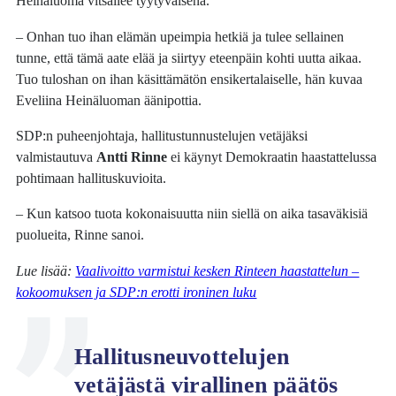
Heinäluoma vitsailee tyytyväisenä.
– Onhan tuo ihan elämän upeimpia hetkiä ja tulee sellainen
tunne, että tämä aate elää ja siirtyy eteenpäin kohti uutta aikaa.
Tuo tuloshan on ihan käsittämätön ensikertalaiselle, hän kuvaa
Eveliina Heinäluoman äänipottia.
SDP:n puheenjohtaja, hallitustunnustelujen vetäjäksi
valmistautuva
Antti Rinne
ei käynyt Demokraatin haastattelussa
pohtimaan hallituskuvioita.
– Kun katsoo tuota kokonaisuutta niin siellä on aika tasaväkisiä
puolueita, Rinne sanoi.
Lue lisää:
Vaalivoitto varmistui kesken Rinteen haastattelun –
kokoomuksen ja SDP:n erotti ironinen luku
Hallitusneuvottelujen
vetäjästä virallinen päätös