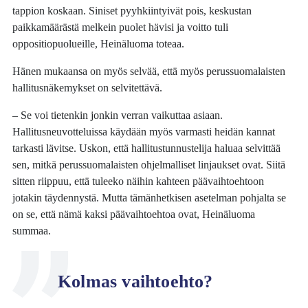
tappion koskaan. Siniset pyyhkiintyivät pois, keskustan
paikkamäärästä melkein puolet hävisi ja voitto tuli
oppositiopuolueille, Heinäluoma toteaa.
Hänen mukaansa on myös selvää, että myös perussuomalaisten
hallitusnäkemykset on selvitettävä.
– Se voi tietenkin jonkin verran vaikuttaa asiaan.
Hallitusneuvotteluissa käydään myös varmasti heidän kannat
tarkasti lävitse. Uskon, että hallitustunnustelija haluaa selvittää
sen, mitkä perussuomalaisten ohjelmalliset linjaukset ovat. Siitä
sitten riippuu, että tuleeko näihin kahteen päävaihtoehtoon
jotakin täydennystä. Mutta tämänhetkisen asetelman pohjalta se
on se, että nämä kaksi päävaihtoehtoa ovat, Heinäluoma
summaa.
Kolmas vaihtoehto?