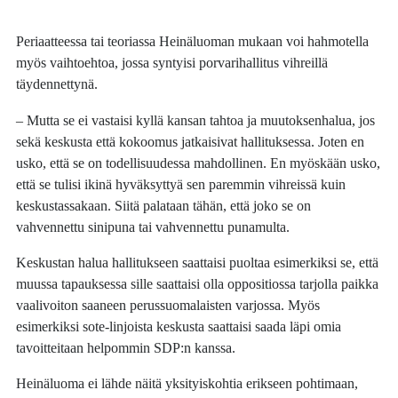
Periaatteessa tai teoriassa Heinäluoman mukaan voi hahmotella
myös vaihtoehtoa, jossa syntyisi porvarihallitus vihreillä
täydennettynä.
– Mutta se ei vastaisi kyllä kansan tahtoa ja muutoksenhalua, jos
sekä keskusta että kokoomus jatkaisivat hallituksessa. Joten en
usko, että se on todellisuudessa mahdollinen. En myöskään usko,
että se tulisi ikinä hyväksyttyä sen paremmin vihreissä kuin
keskustassakaan. Siitä palataan tähän, että joko se on
vahvennettu sinipuna tai vahvennettu punamulta.
Keskustan halua hallitukseen saattaisi puoltaa esimerkiksi se, että
muussa tapauksessa sille saattaisi olla oppositiossa tarjolla paikka
vaalivoiton saaneen perussuomalaisten varjossa. Myös
esimerkiksi sote-linjoista keskusta saattaisi saada läpi omia
tavoitteitaan helpommin SDP:n kanssa.
Heinäluoma ei lähde näitä yksityiskohtia erikseen pohtimaan,