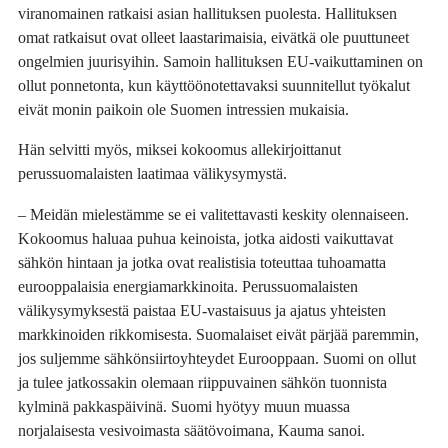
viranomainen ratkaisi asian hallituksen puolesta. Hallituksen
omat ratkaisut ovat olleet laastarimaisia, eivätkä ole puuttuneet
ongelmien juurisyihin. Samoin hallituksen EU-vaikuttaminen on
ollut ponnetonta, kun käyttöönotettavaksi suunnitellut työkalut
eivät monin paikoin ole Suomen intressien mukaisia.
Hän selvitti myös, miksei kokoomus allekirjoittanut
perussuomalaisten laatimaa välikysymystä.
– Meidän mielestämme se ei valitettavasti keskity olennaiseen.
Kokoomus haluaa puhua keinoista, jotka aidosti vaikuttavat
sähkön hintaan ja jotka ovat realistisia toteuttaa tuhoamatta
eurooppalaisia energiamarkkinoita. Perussuomalaisten
välikysymyksestä paistaa EU-vastaisuus ja ajatus yhteisten
markkinoiden rikkomisesta. Suomalaiset eivät pärjää paremmin,
jos suljemme sähkönsiirtoyhteydet Eurooppaan. Suomi on ollut
ja tulee jatkossakin olemaan riippuvainen sähkön tuonnista
kylminä pakkaspäivinä. Suomi hyötyy muun muassa
norjalaisesta vesivoimasta säätövoimana, Kauma sanoi.