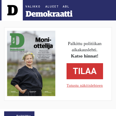
ALUEET
Palkittu politiikan
aikakauslehti.
Katso hinnat!
TILAA
Tutustu näköislehteen
Politiikka