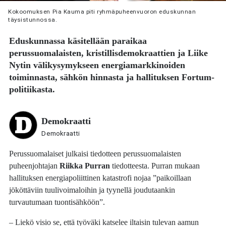
Kokoomuksen Pia Kauma piti ryhmäpuheenvuoron eduskunnan
täysistunnossa.
Eduskunnassa käsitellään paraikaa
perussuomalaisten, kristillisdemokraattien ja Liike
Nytin välikysymykseen energiamarkkinoiden
toiminnasta, sähkön hinnasta ja hallituksen Fortum-
politiikasta.
Demokraatti
Demokraatti
Perussuomalaiset julkaisi tiedotteen perussuomalaisten
puheenjohtajan
Riikka Purran
tiedotteesta. Purran mukaan
hallituksen energiapoliittinen katastrofi nojaa ”paikoillaan
jököttäviin tuulivoimaloihin ja tyynellä joudutaankin
turvautumaan tuontisähköön”.
– Liekö visio se, että työväki katselee iltaisin tulevan aamun