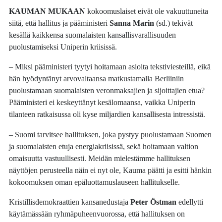
KAUMAN MUKAAN
kokoomuslaiset eivät ole vakuuttuneita
siitä, että hallitus ja pääministeri
Sanna Marin
(sd.) tekivät
kesällä kaikkensa suomalaisten kansallisvarallisuuden
puolustamiseksi Uniperin kriisissä.
– Miksi pääministeri tyytyi hoitamaan asioita tekstiviesteillä, eikä
hän hyödyntänyt arvovaltaansa matkustamalla Berliiniin
puolustamaan suomalaisten veronmaksajien ja sijoittajien etua?
Pääministeri ei keskeyttänyt kesälomaansa, vaikka Uniperin
tilanteen ratkaisussa oli kyse miljardien kansallisesta intressistä.
– Suomi tarvitsee hallituksen, joka pystyy puolustamaan Suomen
ja suomalaisten etuja energiakriisissä, sekä hoitamaan valtion
omaisuutta vastuullisesti. Meidän mielestämme hallituksen
näyttöjen perusteella näin ei nyt ole, Kauma päätti ja esitti hänkin
kokoomuksen oman epäluottamuslauseen hallitukselle.
Kristillisdemokraattien kansanedustaja
Peter Östman
edellytti
käytämässään ryhmäpuheenvuorossa, että hallituksen on