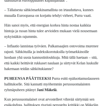
saastuttavat eurooppalaiset kilpailijamaat”.
– Tällaisesta sähkömarkkinamallista on irtauduttava, kunnes
muualla Euroopassa on korjattu tehdyt virheet, Purra vaati.
Hän sanoi myös, että energian korkea hinta nostaa kaikkia
hintoja ja ruoan hinta tulee arvioiden mukaan vielä nousemaan
nykyistäkin rajummin.
– Inflaatio lannistaa työväen. Palkansaajien ostovoima murenee
rajusti. Sähkötuilla ja indeksikorotuksilla työmarkkinoille
luodaan yhä uusia kannustinloukkuja. Mitä tällä haetaan – sitä,
että kaikki heittävät rukkaset naulaan ja siirtyvät Kelan luukulle
hakemaan teidän sähkötukianne?
PUHEENSA PÄÄTTEEKSI
Purra esitti epäluottamuslauseen
hallitukselle. Sitä kannatti myöhemmin perussuomalaisten
ryhmäpuheen pitänyt
Jani Mäkelä
.
Kun perussuomalaiset ovat arvostelleet vihreää siirtymää sen
epäkohdista, hallituksen riveistä perusteltu kritiikki on Mäkelän