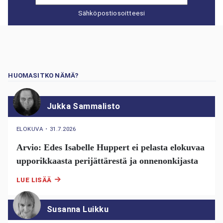
Sähköpostiosoitteesi
HUOMASITKO NÄMÄ?
Jukka Sammalisto
ELOKUVA
・
31.7.2026
Arvio: Edes Isabelle Huppert ei pelasta elokuvaa
upporikkaasta perijättärestä ja onnenonkijasta
LUE LISÄÄ
Susanna Luikku