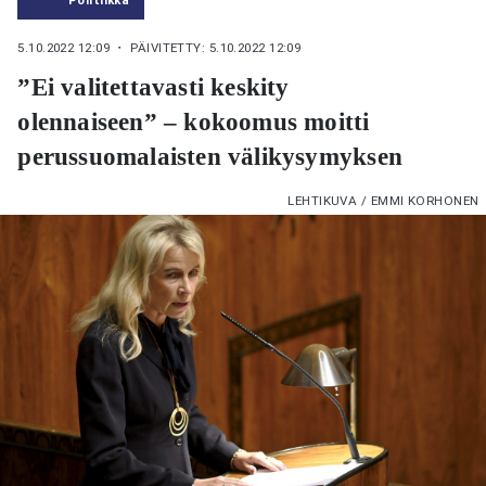
5.10.2022 12:09
・ PÄIVITETTY: 5.10.2022 12:09
”Ei valitettavasti keskity
olennaiseen” – kokoomus moitti
perussuomalaisten välikysymyksen
LEHTIKUVA / EMMI KORHONEN