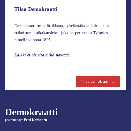
Tilaa Demokraatti
Demokraatti on politiikkaan, työelämään ja kulttuuriin
erikoistunut aikakauslehti, joka on perustettu Työmies-
nimellä vuonna 1895.
Kaikki ei ole sitä miltä näyttää.
Tilaa demokraatti →
Demokraatti
päätoimittaja:
Petri Korhonen