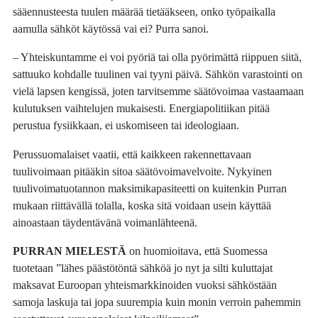
sääennusteesta tuulen määrää tietääkseen, onko työpaikalla
aamulla sähköt käytössä vai ei? Purra sanoi.
– Yhteiskuntamme ei voi pyöriä tai olla pyörimättä riippuen siitä,
sattuuko kohdalle tuulinen vai tyyni päivä. Sähkön varastointi on
vielä lapsen kengissä, joten tarvitsemme säätövoimaa vastaamaan
kulutuksen vaihtelujen mukaisesti. Energiapolitiikan pitää
perustua fysiikkaan, ei uskomiseen tai ideologiaan.
Perussuomalaiset vaatii, että kaikkeen rakennettavaan
tuulivoimaan pitääkin sitoa säätövoimavelvoite. Nykyinen
tuulivoimatuotannon maksimikapasiteetti on kuitenkin Purran
mukaan riittävällä tolalla, koska sitä voidaan usein käyttää
ainoastaan täydentävänä voimanlähteenä.
PURRAN MIELESTÄ
on huomioitava, että Suomessa
tuotetaan ”lähes päästötöntä sähköä jo nyt ja silti kuluttajat
maksavat Euroopan yhteismarkkinoiden vuoksi sähköstään
samoja laskuja tai jopa suurempia kuin monin verroin pahemmin