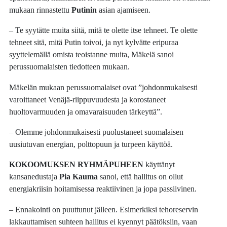
mukaan rinnastettu
Putinin
asian ajamiseen.
– Te syytätte muita siitä, mitä te olette itse tehneet. Te olette
tehneet sitä, mitä Putin toivoi, ja nyt kylvätte eripuraa
syyttelemällä omista teoistanne muita, Mäkelä sanoi
perussuomalaisten tiedotteen mukaan.
Mäkelän mukaan perussuomalaiset ovat ”johdonmukaisesti
varoittaneet Venäjä-riippuvuudesta ja korostaneet
huoltovarmuuden ja omavaraisuuden tärkeyttä”.
– Olemme johdonmukaisesti puolustaneet suomalaisen
uusiutuvan energian, polttopuun ja turpeen käyttöä.
KOKOOMUKSEN RYHMÄPUHEEN
käyttänyt
kansanedustaja
Pia Kauma
sanoi, että hallitus on ollut
energiakriisin hoitamisessa reaktiivinen ja jopa passiivinen.
– Ennakointi on puuttunut jälleen. Esimerkiksi tehoreservin
lakkauttamisen suhteen hallitus ei kyennyt päätöksiin, vaan