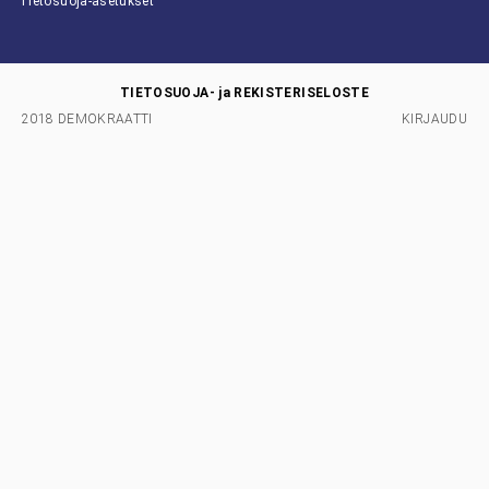
Tietosuoja-asetukset
TIETOSUOJA- ja REKISTERISELOSTE
2018 DEMOKRAATTI
KIRJAUDU