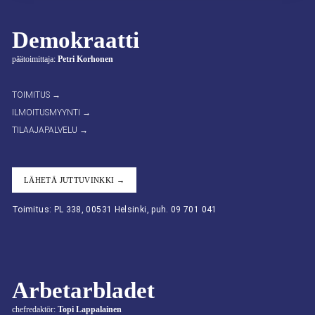
Demokraatti
päätoimittaja:
Petri Korhonen
TOIMITUS →
ILMOITUSMYYNTI →
TILAAJAPALVELU →
LÄHETÄ JUTTUVINKKI →
Toimitus: PL 338, 00531 Helsinki, puh. 09 701 041
Arbetarbladet
chefredaktör:
Topi Lappalainen