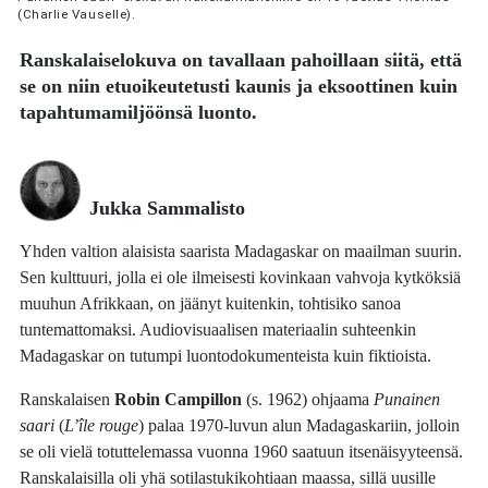
(Charlie Vauselle).
Ranskalaiselokuva on tavallaan pahoillaan siitä, että
se on niin etuoikeutetusti kaunis ja eksoottinen kuin
tapahtumamiljöönsä luonto.
Jukka Sammalisto
Yhden valtion alaisista saarista Madagaskar on maailman suurin.
Sen kulttuuri, jolla ei ole ilmeisesti kovinkaan vahvoja kytköksiä
muuhun Afrikkaan, on jäänyt kuitenkin, tohtisiko sanoa
tuntemattomaksi. Audiovisuaalisen materiaalin suhteenkin
Madagaskar on tutumpi luontodokumenteista kuin fiktioista.
Ranskalaisen
Robin Campillon
(s. 1962) ohjaama
Punainen
saari
(
L’île rouge
) palaa 1970-luvun alun Madagaskariin, jolloin
se oli vielä totuttelemassa vuonna 1960 saatuun itsenäisyyteensä.
Ranskalaisilla oli yhä sotilastukikohtiaan maassa, sillä uusille