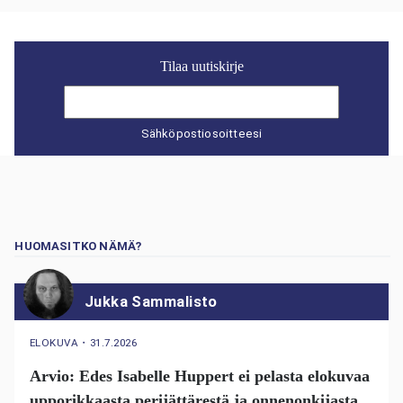
Tilaa uutiskirje
Sähköpostiosoitteesi
HUOMASITKO NÄMÄ?
Jukka Sammalisto
ELOKUVA
・
31.7.2026
Arvio: Edes Isabelle Huppert ei pelasta elokuvaa
upporikkaasta perijättärestä ja onnenonkijasta