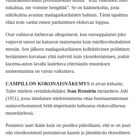
vastarakastavankin proostituoidun suusta: ”Kun valkoinen mies
nukahtaa, me voimme hengittää”. Se on käännekohta, josta
näkökulma avautuu madagaskarilaisten haltuun. Tämä tapahtuu
ehkä noin varttai ennen paritunttisen elokuvan loppua.
Osat vaihtuvat kiehtovan allegorisesti, kun eurooppalaiset joko
vaipuvat uneen tai katoavat maisemasta kuin mielikuvitushahmot
metsiin. Sen jälkeen madagaskarilaisten kollektiivinen poliittinen
herääminen kuvataan yhtä naiivisti kuin yksunkertaistaen, joskin
kuorma-auton lavalla laulettava yhteislaulu muutoksen
momentumista on varsin vaikuttava.
CAMPILLON KOKONAISNÄKEMYS
ei aivan kirkastu.
Tulee mieleen vertailukohdaksi
Jean Renoirin
mestariteos
Joki
(1951), jossa intialainen mielenmaisema ottaa huomaamattoman
sumuverhomaisesti britti-imperiumin haltuunsa elokuvallisessa
muotokielessä.
Punainen saari ikään kuin on puoliksi pahoillaani, että se on juuri
niin etuoikeutetusti puistattavan kaunis ja jännittävän eksoottinen