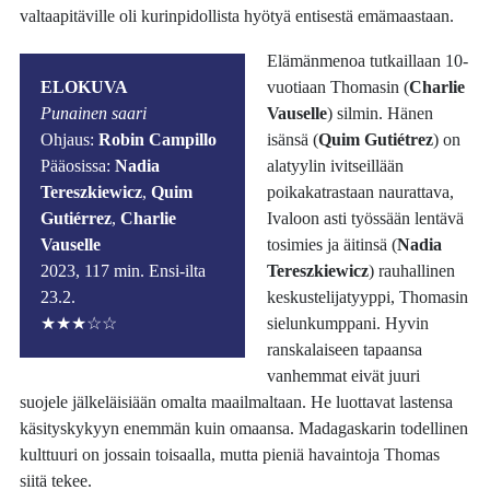
valtaapitäville oli kurinpidollista hyötyä entisestä emämaastaan.
Elämänmenoa tutkaillaan 10-
ELOKUVA
vuotiaan Thomasin (
Charlie
Punainen saari
Vauselle
) silmin. Hänen
Ohjaus:
Robin Campillo
isänsä (
Quim Gutiétrez
) on
Pääosissa:
Nadia
alatyylin ivitseillään
Tereszkiewicz
,
Quim
poikakatrastaan naurattava,
Gutiérrez
,
Charlie
Ivaloon asti työssään lentävä
Vauselle
tosimies ja äitinsä (
Nadia
2023, 117 min. Ensi-ilta
Tereszkiewicz
) rauhallinen
23.2.
keskustelijatyyppi, Thomasin
★★★☆☆
sielunkumppani. Hyvin
ranskalaiseen tapaansa
vanhemmat eivät juuri
suojele jälkeläisiään omalta maailmaltaan. He luottavat lastensa
käsityskykyyn enemmän kuin omaansa. Madagaskarin todellinen
kulttuuri on jossain toisaalla, mutta pieniä havaintoja Thomas
siitä tekee.