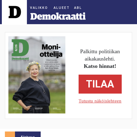
ALUEET
Palkittu politiikan
aikakauslehti.
Katso hinnat!
TILAA
Tutustu näköislehteen
Elokuva