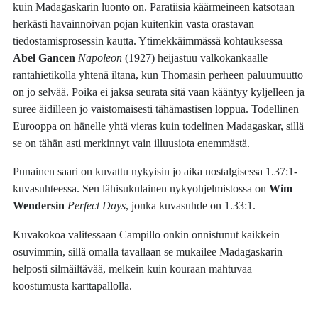
kuin Madagaskarin luonto on. Paratiisia käärmeineen katsotaan
herkästi havainnoivan pojan kuitenkin vasta orastavan
tiedostamisprosessin kautta. Ytimekkäimmässä kohtauksessa
Abel Gancen
Napoleon
(1927) heijastuu valkokankaalle
rantahietikolla yhtenä iltana, kun Thomasin perheen paluumuutto
on jo selvää. Poika ei jaksa seurata sitä vaan kääntyy kyljelleen ja
suree äidilleen jo vaistomaisesti tähämastisen loppua. Todellinen
Eurooppa on hänelle yhtä vieras kuin todelinen Madagaskar, sillä
se on tähän asti merkinnyt vain illuusiota enemmästä.
Punainen saari on kuvattu nykyisin jo aika nostalgisessa 1.37:1-
kuvasuhteessa. Sen lähisukulainen nykyohjelmistossa on
Wim
Wendersin
Perfect Days
, jonka kuvasuhde on 1.33:1.
Kuvakokoa valitessaan Campillo onkin onnistunut kaikkein
osuvimmin, sillä omalla tavallaan se mukailee Madagaskarin
helposti silmäiltävää, melkein kuin kouraan mahtuvaa
koostumusta karttapallolla.