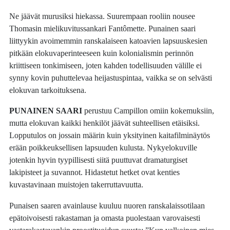
Ne jäävät murusiksi hiekassa. Suurempaan rooliin nousee
Thomasin mielikuvitussankari Fantômette. Punainen saari
liittyykin avoimemmin ranskalaiseen katoavien lapsuuskesien
pitkään elokuvaperinteeseen kuin kolonialismin perinnön
kriittiseen tonkimiseen, joten kahden todellisuuden välille ei
synny kovin puhuttelevaa heijastuspintaa, vaikka se on selvästi
elokuvan tarkoituksena.
PUNAINEN SAARI
perustuu Campillon omiin kokemuksiin,
mutta elokuvan kaikki henkilöt jäävät suhteellisen etäisiksi.
Lopputulos on jossain määrin kuin yksityinen kaitafilminäytös
erään poikkeuksellisen lapsuuden kulusta. Nykyelokuville
jotenkin hyvin tyypillisesti siitä puuttuvat dramaturgiset
lakipisteet ja suvannot. Hidastetut hetket ovat kenties
kuvastavinaan muistojen takerruttavuutta.
Punaisen saaren avainlause kuuluu nuoren ranskalaissotilaan
epätoivoisesti rakastaman ja omasta puolestaan varovaisesti