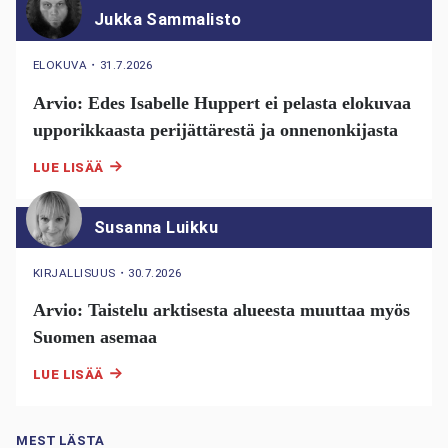
Jukka Sammalisto
ELOKUVA
・
31.7.2026
Arvio: Edes Isabelle Huppert ei pelasta elokuvaa
upporikkaasta perijättärestä ja onnenonkijasta
LUE LISÄÄ
Susanna Luikku
KIRJALLISUUS
・
30.7.2026
Arvio: Taistelu arktisesta alueesta muuttaa myös
Suomen asemaa
LUE LISÄÄ
MEST LÄSTA