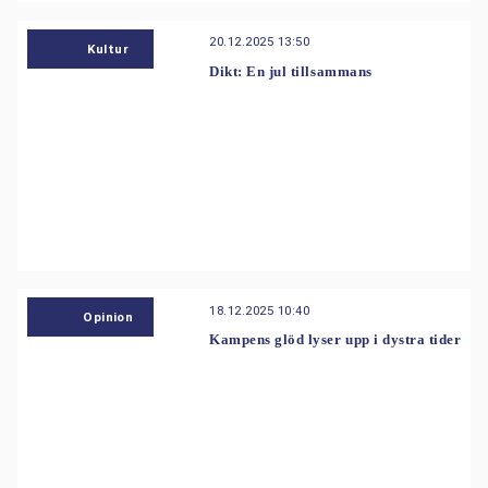
20.12.2025 13:50
Kultur
Dikt: En jul tillsammans
18.12.2025 10:40
Opinion
Kampens glöd lyser upp i dystra tider