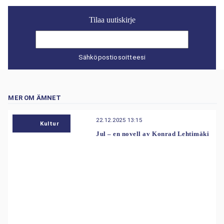
Tilaa uutiskirje
Sähköpostiosoitteesi
MER OM ÄMNET
22.12.2025 13:15
Kultur
Jul – en novell av Konrad Lehtimäki