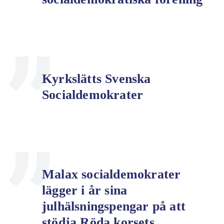
Kyrkslätts Svenska
Socialdemokrater
Malax socialdemokrater
lägger i år sina
julhälsningspengar på att
stödja Röda korsets