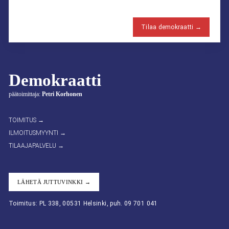
Tilaa demokraatti →
Demokraatti
päätoimittaja:
Petri Korhonen
TOIMITUS →
ILMOITUSMYYNTI →
TILAAJAPALVELU →
LÄHETÄ JUTTUVINKKI →
Toimitus: PL 338, 00531 Helsinki, puh. 09 701 041