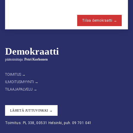
Tilaa demokraatti →
Demokraatti
päätoimittaja:
Petri Korhonen
TOIMITUS →
ILMOITUSMYYNTI →
TILAAJAPALVELU →
LÄHETÄ JUTTUVINKKI →
Toimitus: PL 338, 00531 Helsinki, puh. 09 701 041