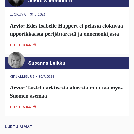
Jukka Sammalisto
ELOKUVA
・
31.7.2026
Arvio: Edes Isabelle Huppert ei pelasta elokuvaa
upporikkaasta perijättärestä ja onnenonkijasta
LUE LISÄÄ
Susanna Luikku
KIRJALLISUUS
・
30.7.2026
Arvio: Taistelu arktisesta alueesta muuttaa myös
Suomen asemaa
LUE LISÄÄ
LUETUIMMAT