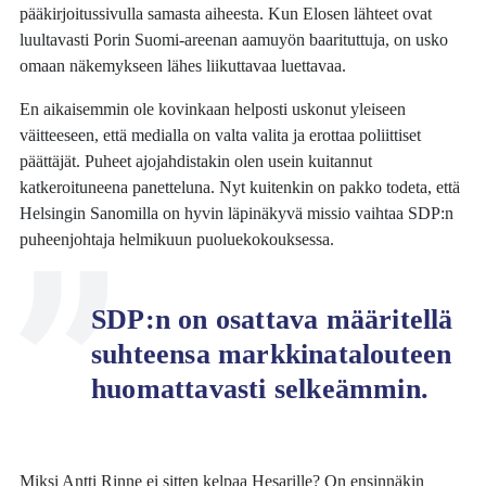
pääkirjoitussivulla samasta aiheesta. Kun Elosen lähteet ovat
luultavasti Porin Suomi-areenan aamuyön baarituttuja, on usko
omaan näkemykseen lähes liikuttavaa luettavaa.
En aikaisemmin ole kovinkaan helposti uskonut yleiseen
väitteeseen, että medialla on valta valita ja erottaa poliittiset
päättäjät. Puheet ajojahdistakin olen usein kuitannut
katkeroituneena panetteluna. Nyt kuitenkin on pakko todeta, että
Helsingin Sanomilla on hyvin läpinäkyvä missio vaihtaa SDP:n
puheenjohtaja helmikuun puoluekokouksessa.
SDP:n on osattava määritellä
suhteensa markkinatalouteen
huomattavasti selkeämmin.
Miksi Antti Rinne ei sitten kelpaa Hesarille? On ensinnäkin