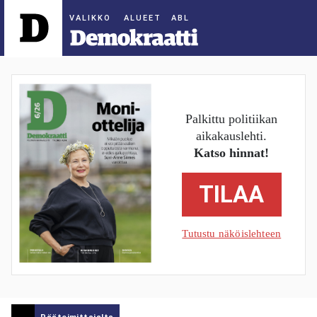
ALUEET
Palkittu politiikan
aikakauslehti.
Katso hinnat!
TILAA
Tutustu näköislehteen
Päätoimittajalta