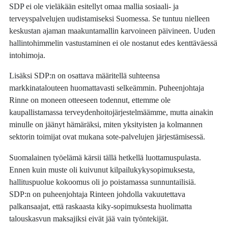
SDP ei ole vieläkään esitellyt omaa mallia sosiaali- ja
terveyspalvelujen uudistamiseksi Suomessa. Se tuntuu nielleen
keskustan ajaman maakuntamallin karvoineen päivineen. Uuden
hallintohimmelin vastustaminen ei ole nostanut edes kenttäväessä
intohimoja.
Lisäksi SDP:n on osattava määritellä suhteensa
markkinatalouteen huomattavasti selkeämmin. Puheenjohtaja
Rinne on moneen otteeseen todennut, ettemme ole
kaupallistamassa terveydenhoitojärjestelmäämme, mutta ainakin
minulle on jäänyt hämäräksi, miten yksityisten ja kolmannen
sektorin toimijat ovat mukana sote-palvelujen järjestämisessä.
Suomalainen työelämä kärsii tällä hetkellä luottamuspulasta.
Ennen kuin muste oli kuivunut kilpailukykysopimuksesta,
hallituspuolue kokoomus oli jo poistamassa sunnuntailisiä.
SDP:n on puheenjohtaja Rinteen johdolla vakuutettava
palkansaajat, että raskaasta kiky-sopimuksesta huolimatta
talouskasvun maksajiksi eivät jää vain työntekijät.