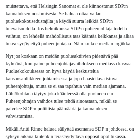
muistettava, että Helsingin Sanomat ei ole kiinnostunut SDP:n
kannatuksen nostamisesta. Se haluaa ottaa vallan
puoluekokousedustajilta ja käydä suurta leikkiä SDP:n
tulevaisuudella. Jos helmikuussa SDP:n puheenjohtaja todella
vaihtuu, on lehdellä mahdollisuus taas kääntää kelkkansa ja alkaa
tukea syrjäytettyä puheenjohtajaa. Näin kulkee median logiikka.
Nyt jos koskaan on meidän puolueaktiivien pidettävä pää
kylmänä, kun paine puheenjohtajavaihdokseen mediassa kasvaa.
Puoluekokouksessa on hyvä käydä keskustelua
kansansanliikkeen johtamisessa ja jopa haastettava istuva
puheenjohtaja, mutta se ei saa tapahtua vain median ajamana.
Lähtökohtana täytyy joka käänteessä olla puolueen etu.
Puheenjohtajan vaihdos tulee tehdä ainoastaan, mikäli se
palvelee SDP:n poliittisia päämääriä ja kannatuksen
vahvistumista.
Mikäli Antti Rinne haluaa säilyttää asemansa SDP:n johdossa, on
syksyn aikana kuitenkin terästäydyttävä oppositiopolitiikassa.