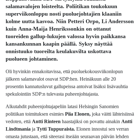
salamavalojen loisteelta. Poliitikan toukokuun
superviikonloppu nosti puoluejohtajien klaaniin
kolme uutta kasvoa. Niin
Petteri Orpo
,
Li Andersson
kuin
Anna-Maija Henrikssonkin
on ottanut
tuoreiden gallup-lukujen valossa hyvin paikkansa
kansankunnan kaapin päällä. Syksy näyttää
onnistuuko tuoreilta keulakuvilta uskottava
puolueen johtaminen.
Oli hyvinkin ennakoitavissa, että puoluekokousviikonlopun
jälkeen salamavalot osuvat SDP:hen. Heinäkuun alle 20
prosentin kannatusluvut gallupeissa antoivat lisäksi lisävauhtia
spekulointiin SDP:n tulevasta puheenjohtajasta.
Alkutahdit puheenjohtajapeliin latasi Helsingin Sanomien
politiikan toimituksen esimies
Piia Elonen,
joka väitti lähteisiinsä
vedoten, että
Antti Rinteen
haastajiksi on povattu ainakin
Antti
Lindtmania
ja
Tytti Tuppuraista.
Elonen innostui sen verran
omasta jutustaan, että siteerasi itseään seuraavan päivän lehden