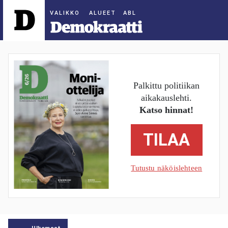
ALUEET
Palkittu politiikan
aikakauslehti.
Katso hinnat!
TILAA
Tutustu näköislehteen
Ulkomaat