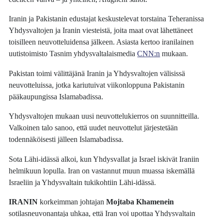
Iranin ja Pakistanin edustajat keskustelevat torstaina Teheranissa
Yhdysvaltojen ja Iranin viesteistä, joita maat ovat lähettäneet
toisilleen neuvotteluidensa jälkeen. Asiasta kertoo iranilainen
uutistoimisto Tasnim yhdysvaltalaismedia
CNN:n
mukaan.
Pakistan toimi välittäjänä Iranin ja Yhdysvaltojen välisissä
neuvotteluissa, jotka kariutuivat viikonloppuna Pakistanin
pääkaupungissa Islamabadissa.
Yhdysvaltojen mukaan uusi neuvottelukierros on suunnitteilla.
Valkoinen talo sanoo, että uudet neuvottelut järjestetään
todennäköisesti jälleen Islamabadissa.
Sota Lähi-idässä alkoi, kun Yhdysvallat ja Israel iskivät Iraniin
helmikuun lopulla. Iran on vastannut muun muassa iskemällä
Israeliin ja Yhdysvaltain tukikohtiin Lähi-idässä.
IRANIN
korkeimman johtajan
Mojtaba Khamenein
sotilasneuvonantaja uhkaa, että Iran voi upottaa Yhdysvaltain