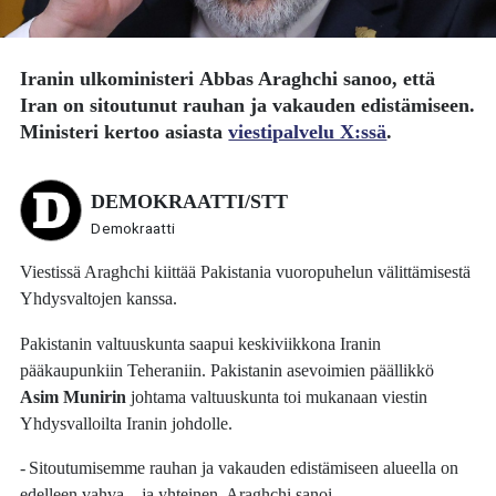
Iranin ulkoministeri
Abbas Araghchi
sanoo, että
Iran on sitoutunut rauhan ja vakauden edistämiseen.
Ministeri kertoo asiasta
viestipalvelu X:ssä
.
DEMOKRAATTI/STT
Demokraatti
Viestissä Araghchi kiittää Pakistania vuoropuhelun välittämisestä
Yhdysvaltojen kanssa.
Pakistanin valtuuskunta saapui keskiviikkona Iranin
pääkaupunkiin Teheraniin. Pakistanin asevoimien päällikkö
Asim Munirin
johtama valtuuskunta toi mukanaan viestin
Yhdysvalloilta Iranin johdolle.
- Sitoutumisemme rauhan ja vakauden edistämiseen alueella on
edelleen vahva – ja yhteinen, Araghchi sanoi.