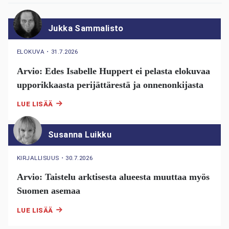
Jukka Sammalisto
ELOKUVA
・
31.7.2026
Arvio: Edes Isabelle Huppert ei pelasta elokuvaa
upporikkaasta perijättärestä ja onnenonkijasta
LUE LISÄÄ
Susanna Luikku
KIRJALLISUUS
・
30.7.2026
Arvio: Taistelu arktisesta alueesta muuttaa myös
Suomen asemaa
LUE LISÄÄ