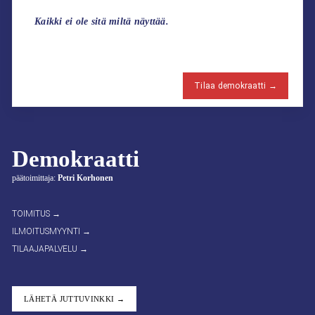
Kaikki ei ole sitä miltä näyttää.
Tilaa demokraatti →
Demokraatti
päätoimittaja:
Petri Korhonen
TOIMITUS →
ILMOITUSMYYNTI →
TILAAJAPALVELU →
LÄHETÄ JUTTUVINKKI →