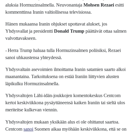
aluksia Hormuzinsalmella. Neuvonantaja
Mohsen Rezaei
esitti
kommenttinsa Iranin valtiollisessa televisiossa.
Hänen mukaansa Iranin ohjukset upottavat alukset, jos
Yhdysvallat ja presidentti
Donald Trump
päättävät ottaa salmen
valvottavakseen.
- Herra Trump haluaa tulla Hormuzinsalmen poliisiksi, Rezaei
sanoi uhkaustensa yhteydessä.
Yhdysvaltain asevoimien ilmoittama Iranin satamien saarto alkoi
maanantaina. Tarkoituksena on estää Iraniin liittyvien alusten
läpikulku Hormuzinsalmella.
Yhdysvaltojen Lähi-idän-joukkojen komentokeskus Centcom
kertoi keskiviikkona pysäyttäneensä kaiken Iraniin tai sieltä ulos
meriteitse kulkevan viennin.
Yhdysvaltojen mukaan yksikään alus ei ole ohittanut saartoa.
Centcom
sanoi
Suomen aikaa myöhään keskiviikkona, että se on