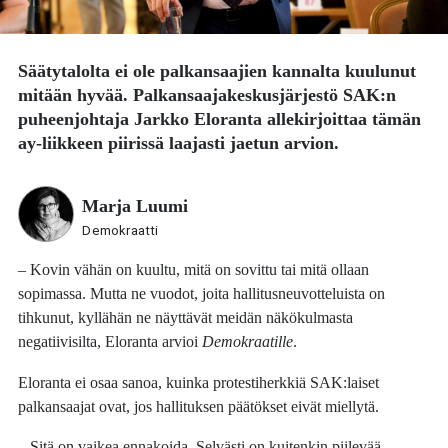
Säätytalolta ei ole palkansaajien kannalta kuulunut
mitään hyvää. Palkansaajakeskusjärjestö SAK:n
puheenjohtaja
Jarkko Eloranta
allekirjoittaa tämän
ay-liikkeen piirissä laajasti jaetun arvion.
Marja Luumi
Demokraatti
– Kovin vähän on kuultu, mitä on sovittu tai mitä ollaan
sopimassa. Mutta ne vuodot, joita hallitusneuvotteluista on
tihkunut, kyllähän ne näyttävät meidän näkökulmasta
negatiivisilta, Eloranta arvioi
Demokraatille
.
Eloranta ei osaa sanoa, kuinka protestiherkkiä SAK:laiset
palkansaajat ovat, jos hallituksen päätökset eivät miellytä.
– Sitä on vaikea ennakoida. Selvästi on kuitenkin piilevää