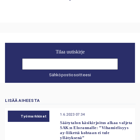
Tilaa uutiskirje
Sähköpostiosoitteesi
LISÄÄ AIHEESTA
1.6.2023 07:34
Työmarkkinat
Säätytalon käsikirjoitus alkaa valjeta
SAK:n Elorannalle: ”Vihamielisyys
ay-liikettä kohtaan ei tule
yllätyksenä”