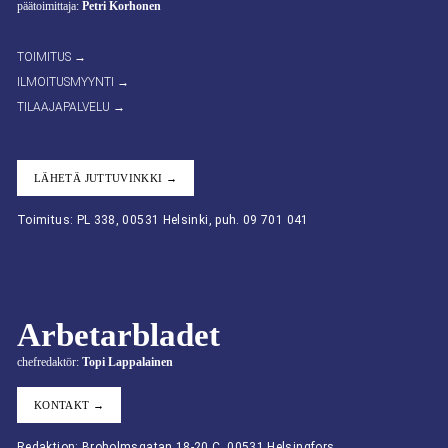
päätoimittaja:
Petri Korhonen
TOIMITUS →
ILMOITUSMYYNTI →
TILAAJAPALVELU →
LÄHETÄ JUTTUVINKKI →
Toimitus: PL 338, 00531 Helsinki, puh. 09 701 041
Arbetarbladet
chefredaktör:
Topi Lappalainen
KONTAKT →
Redaktion: Broholmsgatan 18-20 C, 00531 Helsingfors