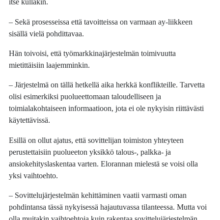
itse kullakin.
– Sekä prosesseissa että tavoitteissa on varmaan ay-liikkeen
sisällä vielä pohdittavaa.
Hän toivoisi, että työmarkkinajärjestelmän toimivuutta
mietittäisiin laajemminkin.
– Järjestelmä on tällä hetkellä aika herkkä konflikteille. Tarvetta
olisi esimerkiksi puolueettomaan taloudelliseen ja
toimialakohtaiseen informaatioon, jota ei ole nykyisin riittävästi
käytettävissä.
Esillä on ollut ajatus, että sovittelijan toimiston yhteyteen
perustettaisiin puolueeton yksikkö talous-, palkka- ja
ansiokehityslaskentaa varten. Elorannan mielestä se voisi olla
yksi vaihtoehto.
– Sovittelujärjestelmän kehittäminen vaatii varmasti oman
pohdintansa tässä nykyisessä hajautuvassa tilanteessa. Mutta voi
olla muitakin vaihtoehtoja kuin rakentaa sovittelujärjestelmän