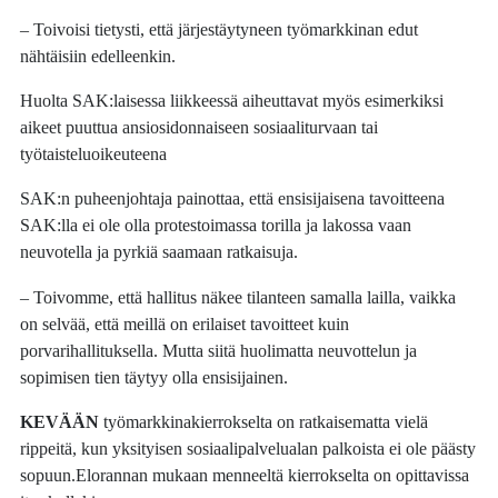
– Toivoisi tietysti, että järjestäytyneen työmarkkinan edut
nähtäisiin edelleenkin.
Huolta SAK:laisessa liikkeessä aiheuttavat myös esimerkiksi
aikeet puuttua ansiosidonnaiseen sosiaaliturvaan tai
työtaisteluoikeuteena
SAK:n puheenjohtaja painottaa, että ensisijaisena tavoitteena
SAK:lla ei ole olla protestoimassa torilla ja lakossa vaan
neuvotella ja pyrkiä saamaan ratkaisuja.
– Toivomme, että hallitus näkee tilanteen samalla lailla, vaikka
on selvää, että meillä on erilaiset tavoitteet kuin
porvarihallituksella. Mutta siitä huolimatta neuvottelun ja
sopimisen tien täytyy olla ensisijainen.
KEVÄÄN
työmarkkinakierrokselta on ratkaisematta vielä
rippeitä, kun yksityisen sosiaalipalvelualan palkoista ei ole päästy
sopuun.Elorannan mukaan menneeltä kierrokselta on opittavissa