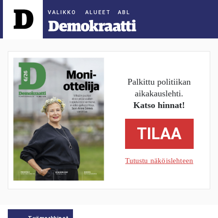
ALUEET
Palkittu politiikan
aikakauslehti.
Katso hinnat!
TILAA
Tutustu näköislehteen
Työmarkkinat