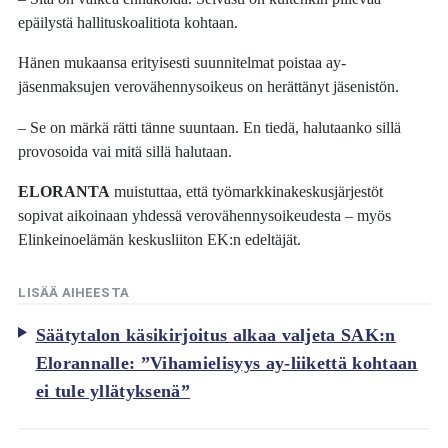
epäilystä hallituskoalitiota kohtaan.
Hänen mukaansa erityisesti suunnitelmat poistaa ay-
jäsenmaksujen verovähennysoikeus on herättänyt jäsenistön.
– Se on märkä rätti tänne suuntaan. En tiedä, halutaanko sillä
provosoida vai mitä sillä halutaan.
ELORANTA
muistuttaa, että työmarkkinakeskusjärjestöt
sopivat aikoinaan yhdessä verovähennysoikeudesta – myös
Elinkeinoelämän keskusliiton EK:n edeltäjät.
LISÄÄ AIHEESTA
Säätytalon käsikirjoitus alkaa valjeta SAK:n
Elorannalle: ”Vihamielisyys ay-liikettä kohtaan
ei tule yllätyksenä”