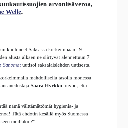
 kuukautissuojien arvonlisäveroa,
e Welle
.
mmin kuuluneet Saksassa korkeimpaan 19
den alusta alkaen ne siirtyvät alennettuun 7
in Sanomat
uutisoi saksalaislehden uutisesta.
korkeimmalla mahdollisella tasolla monessa
ansanedustaja
Saara Hyrkkö
toivoo, että
irtää nämä välttämättömät hygienia- ja
ienoa! Tätä ehdotin kesällä myös Suomessa –
kseen meilläkin?”