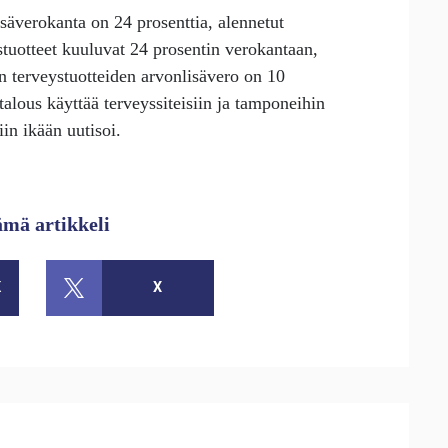
säverokanta on 24 prosenttia, alennetut
stuotteet kuuluvat 24 prosentin verokantaan,
n terveystuotteiden arvonlisävero on 10
alous käyttää terveyssiteisiin ja tamponeihin
in ikään uutisoi.
ämä artikkeli
K
X