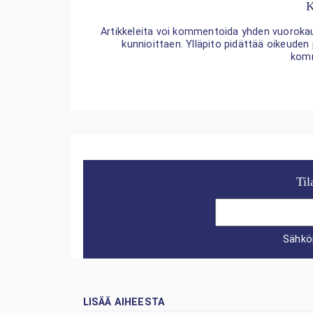
K
Artikkeleita voi kommentoida yhden vuorokaude
kunnioittaen. Ylläpito pidättää oikeuden
kom
Til
Sähkö
LISÄÄ AIHEESTA