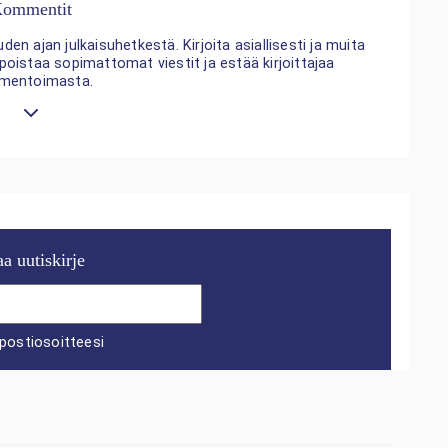
ommentit
n ajan julkaisuhetkestä. Kirjoita asiallisesti ja muita
 poistaa sopimattomat viestit ja estää kirjoittajaa
mentoimasta.
aa uutiskirje
postiosoitteesi