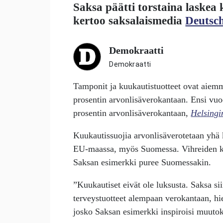
Saksa päätti torstaina laskea
kertoo saksalaismedia
Deutsch
Demokraatti
Demokraatti
Tamponit ja kuukautistuotteet ovat aie
prosentin arvonlisävero­kantaan. Ensi vuo
prosentin arvonlisävero­kantaan,
Helsing
Kuukautissuojia
arvonlisäverotetaan yhä 
EU-maassa, myös Suomessa. Vihreiden k
Saksan esimerkki puree Suomessakin.
”Kuukautiset eivät ole luksusta. Saksa si
terveystuotteet alempaan verokantaan, h
josko Saksan esimerkki inspiroisi muuto