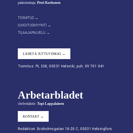
päätoimittaja:
Petri Korhonen
TOIMITUS →
ILMOITUSMYYNTI →
TILAAJAPALVELU →
LÄHETÄ JUTTUVINKKI →
Toimitus: PL 338, 00531 Helsinki, puh. 09 701 041
Arbetarbladet
chefredaktör:
Topi Lappalainen
KONTAKT →
Redaktion: Broholmsgatan 18-20 C, 00531 Helsingfors