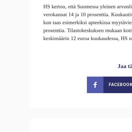
HS kertoo, että Suomessa yleinen arvonli
verokannat 14 ja 10 prosenttia. Kuukauti
kun taas esimerkiksi apteekissa myytävie
prosenttia. Tilastokeskuksen mukaan kotit
keskimäärin 12 euroa kuukaudessa, HS ni
Jaa t
FACEBOO