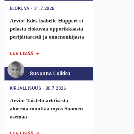
ELOKUVA
・
31.7.2026
Arvio: Edes Isabelle Huppert ei
pelasta elokuvaa upporikkaasta
perijättärestä ja onnenonkijasta
LUE LISÄÄ
Susanna Luikku
KIRJALLISUUS
・
30.7.2026
Arvio: Taistelu arktisesta
alueesta muuttaa myös Suomen
asemaa
LUE LISÄÄ