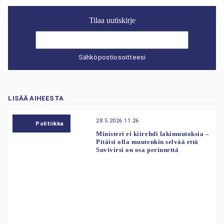
Tilaa uutiskirje
Sähköpostiosoitteesi
LISÄÄ AIHEESTA
28.5.2026 11:26
Politiikka
Ministeri ei kiirehdi lakimuutoksia –
Pitäisi olla muutenkin selvää että
Suvivirsi on osa perinnettä