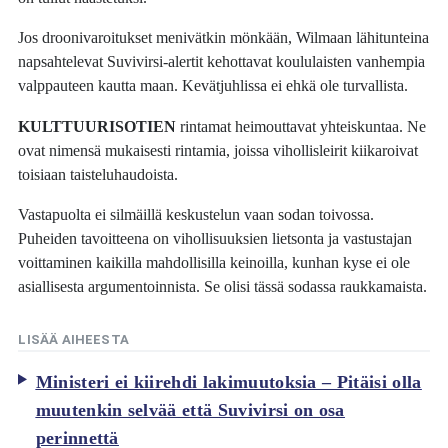
Jos droonivaroitukset menivätkin mönkään, Wilmaan lähitunteina
napsahtelevat Suvivirsi-alertit kehottavat koululaisten vanhempia
valppauteen kautta maan. Kevätjuhlissa ei ehkä ole turvallista.
KULTTUURISOTIEN
rintamat heimouttavat yhteiskuntaa. Ne
ovat nimensä mukaisesti rintamia, joissa vihollisleirit kiikaroivat
toisiaan taisteluhaudoista.
Vastapuolta ei silmäillä keskustelun vaan sodan toivossa.
Puheiden tavoitteena on vihollisuuksien lietsonta ja vastustajan
voittaminen kaikilla mahdollisilla keinoilla, kunhan kyse ei ole
asiallisesta argumentoinnista. Se olisi tässä sodassa raukkamaista.
LISÄÄ AIHEESTA
Ministeri ei kiirehdi lakimuutoksia – Pitäisi olla
muutenkin selvää että Suvivirsi on osa
perinnettä