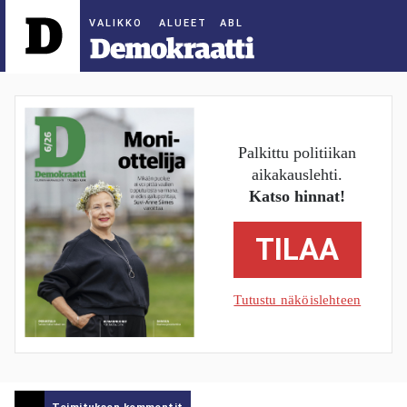
ALUEET
Palkittu politiikan
aikakauslehti.
Katso hinnat!
TILAA
Tutustu näköislehteen
Toimituksen kommentit