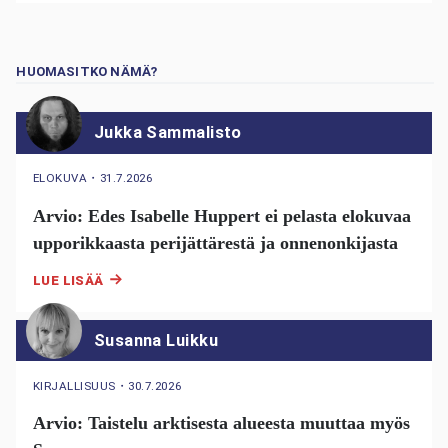
HUOMASITKO NÄMÄ?
Jukka Sammalisto
ELOKUVA
・
31.7.2026
Arvio: Edes Isabelle Huppert ei pelasta elokuvaa
upporikkaasta perijättärestä ja onnenonkijasta
LUE LISÄÄ
Susanna Luikku
KIRJALLISUUS
・
30.7.2026
Arvio: Taistelu arktisesta alueesta muuttaa myös