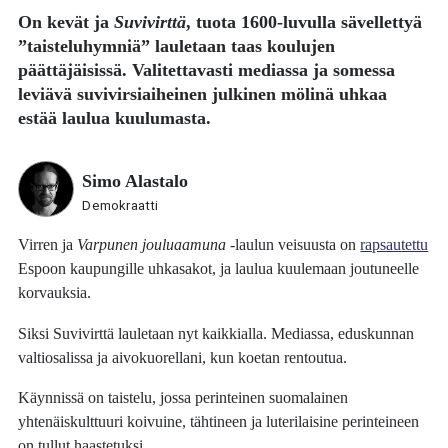
On kevät ja
Suvivirttä
, tuota 1600-luvulla sävellettyä
”taisteluhymniä” lauletaan taas koulujen
päättäjäisissä. Valitettavasti mediassa ja somessa
leviävä suvivirsiaiheinen julkinen mölinä uhkaa
estää laulua kuulumasta.
Simo Alastalo
Demokraatti
Virren ja
Varpunen jouluaamuna
-laulun veisuusta on
rapsautettu
Espoon kaupungille uhkasakot, ja laulua kuulemaan joutuneelle
korvauksia.
Siksi Suvivirttä lauletaan nyt kaikkialla. Mediassa, eduskunnan
valtiosalissa ja aivokuorellani, kun koetan rentoutua.
Käynnissä on taistelu, jossa perinteinen suomalainen
yhtenäiskulttuuri koivuine, tähtineen ja luterilaisine perinteineen
on tullut haastetuksi.