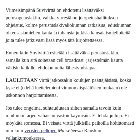
Viimeisimpänä Suvivirttä on ehdotettu lisättäväksi
perusopetuslakiin, vaikka virrestä on jo opetushallituksen
ohjeistus, kolme perustuslakivaliokunnan ratkaisua, eduskunnan
oikeusasiamiehen kanta ja tuhansia julkisia kansalaismielipiteitä,
joita tulee jatkuvasti lisää myös tätä kirjoitettaessa.
Ennen kuin Suvivirttä esitetään lisättäväksi perustuslakiin,
samalla kun sitä soitetaan cell broadcast -järjestelmän kautta
väkisin kaikille, ehdotan uutta lähestymistapaa.
LAULETAAN
virttä jatkossakin koulujen päättäjäisissä, koska
kyse ei (edellä luettelemieni viranomaispäätösten mukaan) ole
uskonnon harjoittamisesta.
Jos tulee ongelma, suhtaudutaan siihen samalla tavoin kuin
muihinkin arjen vähäisiin vastoinkäymisiin. Ei tehdä juttuja. Ei
möykätä somessa. Ei veisata virttä julkisilla paikoilla holtittomasti
niin kuin
veristen peltojen
Marseljeesia
Ranskan
vallankumouksessa.