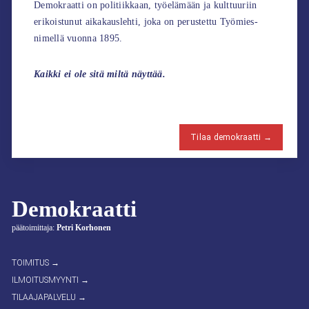
Demokraatti on politiikkaan, työelämään ja kulttuuriin
erikoistunut aikakauslehti, joka on perustettu Työmies-
nimellä vuonna 1895.
Kaikki ei ole sitä miltä näyttää.
Tilaa demokraatti →
Demokraatti
päätoimittaja:
Petri Korhonen
TOIMITUS →
ILMOITUSMYYNTI →
TILAAJAPALVELU →