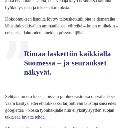
jotka eivät halua sanoa, että Venäjä käy Ukrainassa laitonta
hyökkäyssotaa ja tekee sotarikoksia.
Kokoomuksen listoilta löytyy talousketkuilijoita ja demareilta
lähisuhdeväkivallan ammattilaisia, vihreiltä – kuten muiltakin –
eriasteisia laittomien aineiden pössyttelijöitä.
Rimaa laskettiin kaikkialla
Suomessa – ja seuraukset
näkyvät.
Selitys numero kaksi. Joissain puolueosastoissa on vallalla se
väärä käsitys, ettei ehdokkaaksi tarjoutuvan taustoja saisi edes
googlettaa – koska työnhakijalle niin ei yksityisyyden suojan
takia
saa luvatta tehdä.