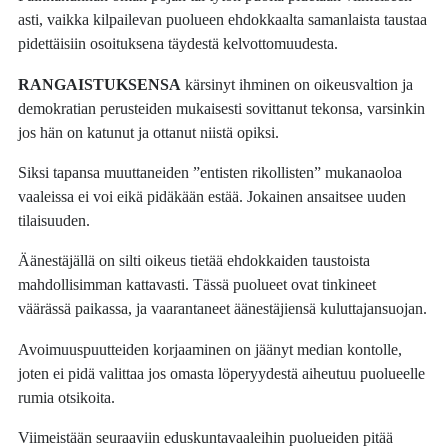
asti, vaikka kilpailevan puolueen ehdokkaalta samanlaista taustaa
pidettäisiin osoituksena täydestä kelvottomuudesta.
RANGAISTUKSENSA
kärsinyt ihminen on oikeusvaltion ja
demokratian perusteiden mukaisesti sovittanut tekonsa, varsinkin
jos hän on katunut ja ottanut niistä opiksi.
Siksi tapansa muuttaneiden ”entisten rikollisten” mukanaoloa
vaaleissa ei voi eikä pidäkään estää. Jokainen ansaitsee uuden
tilaisuuden.
Äänestäjällä on silti oikeus tietää ehdokkaiden taustoista
mahdollisimman kattavasti. Tässä puolueet ovat tinkineet
väärässä paikassa, ja vaarantaneet äänestäjiensä kuluttajansuojan.
Avoimuuspuutteiden korjaaminen on jäänyt median kontolle,
joten ei pidä valittaa jos omasta löperyydestä aiheutuu puolueelle
rumia otsikoita.
Viimeistään seuraaviin eduskuntavaaleihin puolueiden pitää