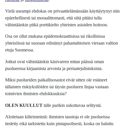
Vielä useampi ehdokas on privaattielämässään käyttäytynyt niin
epärehellisesti tai moraalittomasti, että siitä pitäisi tulla
vähintäänkin pitkä porttikielto yhteisten asioiden hoitoon.
Osa on ollut mukana epädemokraattisissa tai rikollisissa
yhteisöissä tai suoraan edistänyt pahantahtoisen vieraan valtion
etuja Suomessa.
Jotkut ovat vähintäänkin käsivarren mitan päässä oman
puolueensa kirjaamista arvoista ja periaatejulistuksista.
Miksi puolueiden paikallisosastot eivät sitten ole estäneet
tällaisten riskiyksilöiden tai täysin puolueen linjaa vastaan
toimivien ihmisten ehdokkuuksia?
OLEN KUULLUT
tälle parikin uskottavaa selitystä.
Aloitetaan kilteimmistä: ihmisten taustoja ei ole puolueissa
tiedetty eikä tarkistettu kuin pintapuolisesti, koska on haluttu