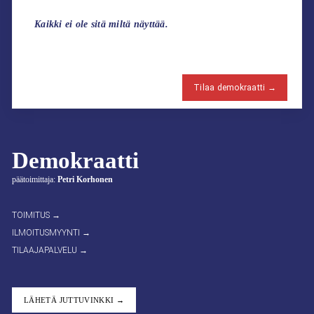
Kaikki ei ole sitä miltä näyttää.
Tilaa demokraatti →
Demokraatti
päätoimittaja:
Petri Korhonen
TOIMITUS →
ILMOITUSMYYNTI →
TILAAJAPALVELU →
LÄHETÄ JUTTUVINKKI →