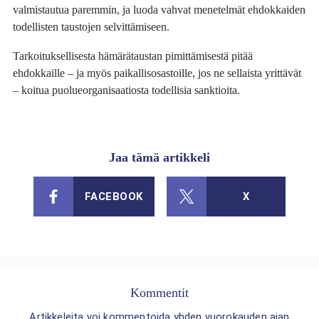
valmistautua paremmin, ja luoda vahvat menetelmät ehdokkaiden
todellisten taustojen selvittämiseen.
Tarkoituksellisesta hämärätaustan pimittämisestä pitää
ehdokkaille – ja myös paikallisosastoille, jos ne sellaista yrittävät
– koitua puolueorganisaatiosta todellisia sanktioita.
Jaa tämä artikkeli
FACEBOOK
X
Kommentit
Artikkeleita voi kommentoida yhden vuorokauden ajan