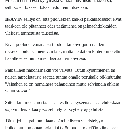
Mikään ei silti estä kysymästä vaikka liittymislomakkeessa,
salliiko ehdokasehdokas tiedonhaun itsestään.
IKÄVIN
selitys on, että puolueiden kaikki paikallisosastot eivät
taaskaan ole piitanneet edes tietämiensä ongelmaehdokkaiden
yleisesti tunnetuista taustoista.
Eivät puolueet varsinaisesti odota tai toivo juuri näiden
riskiyksilöidensä menevän läpi, mutta heidät on kuitenkin otettu
listoille edes muutamien lisä-äänien toivossa.
Paikallinen näköharhakin voi vaivata. Tutun kylänmiehen tai -
naisen tappelutausta saattaa tuntua omalle porukalle pikkujutulta.
”Ainahan se on humalassa pahapäinen mutta selvinpäin ahkera
valtuustossa.”
Sitten kun media nostaa asian esille ja kyseenalaistaa ehdokkaan
sopivuuden, alkaa joko selittely tai syyttely ajojahdista.
Tämä johtaa pahimmillaan epärehelliseen vääristelyyn.
Paikkakunnan oman pojan tai tytön puolta pidetään viimeiseen