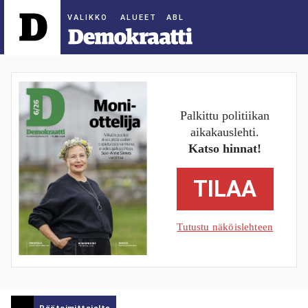
ALUEET
Palkittu politiikan
aikakauslehti.
Katso hinnat!
TILAA
Tutustu näköislehteen
Päätoimittajalta