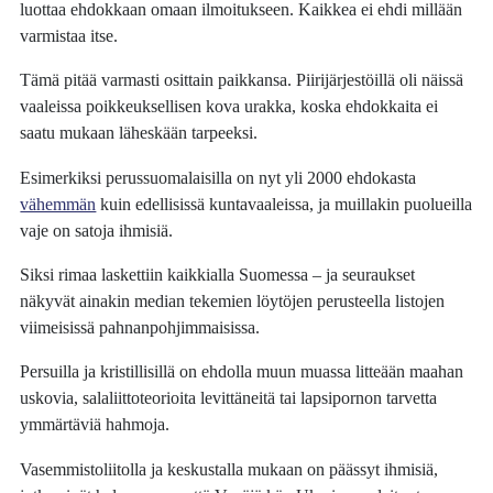
luottaa ehdokkaan omaan ilmoitukseen. Kaikkea ei ehdi millään
varmistaa itse.
Tämä pitää varmasti osittain paikkansa. Piirijärjestöillä oli näissä
vaaleissa poikkeuksellisen kova urakka, koska ehdokkaita ei
saatu mukaan läheskään tarpeeksi.
Esimerkiksi perussuomalaisilla on nyt yli 2000 ehdokasta
vähemmän
kuin edellisissä kuntavaaleissa, ja muillakin puolueilla
vaje on satoja ihmisiä.
Siksi rimaa laskettiin kaikkialla Suomessa – ja seuraukset
näkyvät ainakin median tekemien löytöjen perusteella listojen
viimeisissä pahnanpohjimmaisissa.
Persuilla ja kristillisillä on ehdolla muun muassa litteään maahan
uskovia, salaliittoteorioita levittäneitä tai lapsipornon tarvetta
ymmärtäviä hahmoja.
Vasemmistoliitolla ja keskustalla mukaan on päässyt ihmisiä,