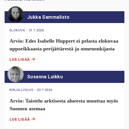
Jukka Sammalisto
ELOKUVA
・
31.7.2026
Arvio: Edes Isabelle Huppert ei pelasta elokuvaa
upporikkaasta perijättärestä ja onnenonkijasta
LUE LISÄÄ
Susanna Luikku
KIRJALLISUUS
・
30.7.2026
Arvio: Taistelu arktisesta alueesta muuttaa myös
Suomen asemaa
LUE LISÄÄ