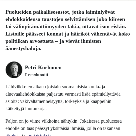
Puolueiden paikallisosastot, jotka laiminlyövät
ehdokkaidensa taustojen selvittämisen joko kiireen
tai välinpitämättömyyden takia, ottavat ison riskin.
Listoille päässeet konnat ja häiriköt vähentävät koko
politiikan arvostusta – ja vievät ihmisten
äänestyshaluja.
Petri Korhonen
Demokraatti
Lähiviikkojen aikana joistain suomalaisista kunta- ja
aluevaaliehdokkaista paljastuu varmasti lisää epämiellyttäviä
asioita: väkivaltamenneisyyttä, törkeyksiä ja kaappeihin
kätkettyjä luurankoja.
Paljon on jo viime viikkoina nähtykin. Jokaisessa puolueessa
ehdolle on taas päässyt yksittäisiä ihmisiä, joilla on takanaan
rikoksia
ja
rangaistuksia
.