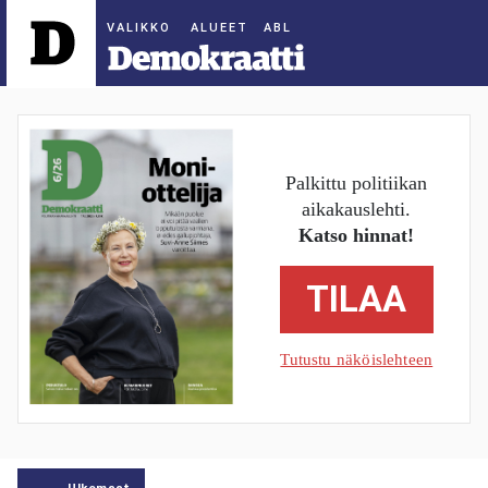
ALUEET
Palkittu politiikan
aikakauslehti.
Katso hinnat!
TILAA
Tutustu näköislehteen
Ulkomaat