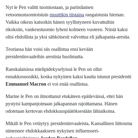
Nyt le Pen valitti tuomiostaan, ja pariisilainen
vetoomustuomioistuin
muuttikin tiistaina
rangaistusta hieman.
Vaikka oikeus katsoikin hänen syyllistyneen kuvattuihin
rikoksiin, vankeustuomio lyheni kolmeen vuoteen. Niistä kaksi
olisi ehdollista ja yksi sähköisesti valvottua eli jalkapanta-arestia.
Teoriassa hän voisi siis osallistua ensi kevään
presidentinvaaleihin arestista huolimatta.
Ranskalaisissa mielipidekyselyissä le Pen on ollut
ennakkosuosikki, koska nykyinen kaksi kautta istunut presidentti
Emmanuel Macron
ei voi enää osallistua.
Marine le Pen on ilmoittanut etukäteen epäilevänsä, ettei hän
pystyisi kampanjoimaan jalkapannan rajoittamana. Hänen
odotetaan kertovan ehdokkuuspäätöksestään lähiaikoina.
Mikäli le Pen vetäytyy presidentinvaaleista, Kansallinen liittouma
nimennee ehdokkaakseen nykyisen influensseri-