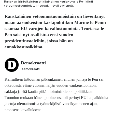
Ranskan äärioikeiston pitkäaikainen keulakuva le Pen kiisti
vetoomustuomioistuimessakin syyllisyytensä.
Ranskalainen vetoomustuomioistuin on lieventänyt
maan äärioikeiston kärkipoliitikon
Marine le Penin
saamaa EU-varojen kavallustuomiota. Teoriassa le
Pen saisi nyt osallistua ensi vuoden
presidentinvaaleihin, joissa hän on
ennakkosuosikkina.
Demokraatti
Demokraatti
Kansallisen liittouman pitkäaikainen entinen johtaja le Pen sai
oikeudesta viime vuonna neljän vuoden vankeustuomion,
sakkoja ja sitä kautta pitkän toimintakiellon politiikkaan.
Tuomion mukaan hänen puolueensa oli perinyt EU:lta palkkioita
ja etuja olemattomista työntekijöistä vuosikymmenen ajan,
tietoisena kavalluksena.