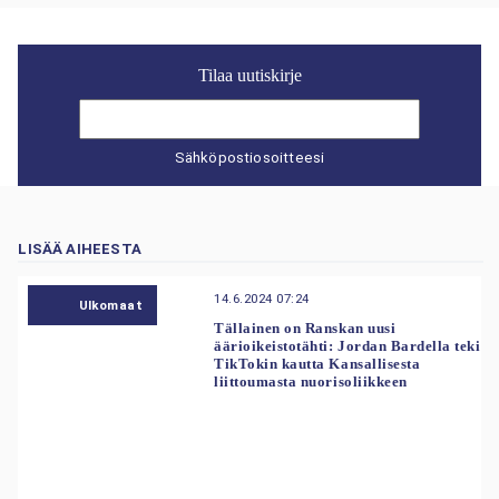
Tilaa uutiskirje
Sähköpostiosoitteesi
LISÄÄ AIHEESTA
14.6.2024 07:24
Ulkomaat
Tällainen on Ranskan uusi
äärioikeistotähti: Jordan Bardella teki
TikTokin kautta Kansallisesta
liittoumasta nuorisoliikkeen