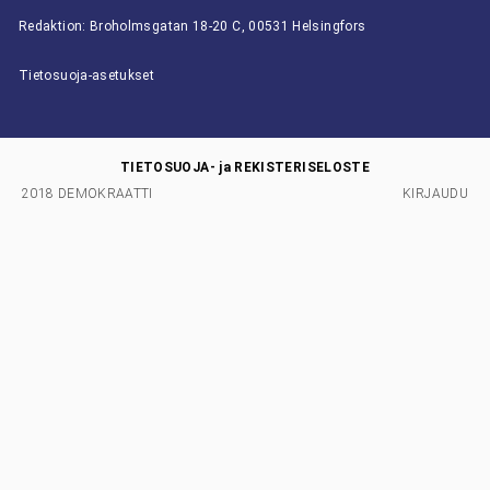
Redaktion: Broholmsgatan 18-20 C, 00531 Helsingfors
Tietosuoja-asetukset
TIETOSUOJA- ja REKISTERISELOSTE
2018 DEMOKRAATTI
KIRJAUDU