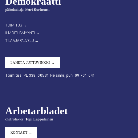
Demokraatti
päätoimittaja:
Petri Korhonen
TOIMITUS →
ILMOITUSMYYNTI →
TILAAJAPALVELU →
LÄHETÄ JUTTUVINKKI →
Toimitus: PL 338, 00531 Helsinki, puh. 09 701 041
Arbetarbladet
chefredaktör:
Topi Lappalainen
KONTAKT →