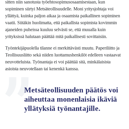
sitten niin sanotusta työehtosopimusosaamisestaan, kun
sopiminen siirtyi Metsäteollisuudelle. Moni yritysjohtaja voi
yllättyä, kuinka paljon aikaa ja osaamista paikallinen sopiminen
vaatii. Siitäkin huolimatta, että paikallista sopimista kovimmin
ajaneiden puheissa kuuluu selvästi se, että muualla kuin
yrityksissä halutaan päättää mitä paikallisesti sovittaisiin.
Työntekijäpuolella tilanne ei merkittävästi muutu. Paperiliitto ja
Teollisuusliitto sekä niiden luottamushenkilöt edelleen vastaavat
neuvotteluista. Työnantaja ei voi päättää sitä, minkälaisista
asioista neuvotellaan tai kenenkä kanssa.
Metsäteollisuuden päätös voi
aiheuttaa monenlaisia ikäviä
yllätyksiä työnantajille.