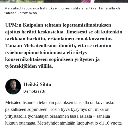
Metsäteollisuus ry:n hallituksen puheenjohtajalla Ilkka Hämälällä oli
tänään kerrottavaa.
UPM:n Kaipolan tehtaan lopettamisilmoituksen
ajoitus herätti keskustelua. Ilmeisesti se oli kuitenkin
tarkkaan harkittu, eräänlainen ennakkovaroitus.
Tänään Metsäteollisuus ilmoitti, että se irtautuu
työehtosopimustoiminnasta eli siirtyy
konsernikohtaiseen sopimiseen yritysten ja
työntekijöiden välillä.
Heikki Sihto
Demokraatti
Metsäteollisuuden tekemän päätöksen taustalla on kova usko
paikalliseen sopimiseen. Tosin hyvä kysymys on, mikä on
yritystasolla työnantajan osaaminen tässä asiassa – sanelua
lukuun ottamatta. Metsäyhtiöt nimittäin luopuivat jo oli 10 vuotta