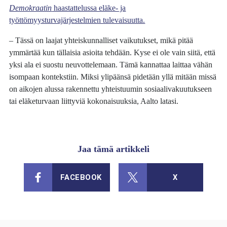
Demokraatin
haastattelussa eläke- ja
työttömyysturvajärjestelmien tulevaisuutta.
– Tässä on laajat yhteiskunnalliset vaikutukset, mikä pitää
ymmärtää kun tällaisia asioita tehdään. Kyse ei ole vain siitä, että
yksi ala ei suostu neuvottelemaan. Tämä kannattaa laittaa vähän
isompaan kontekstiin. Miksi ylipäänsä pidetään yllä mitään missä
on aikojen alussa rakennettu yhteistuumin sosiaalivakuutukseen
tai eläketurvaan liittyviä kokonaisuuksia, Aalto latasi.
Jaa tämä artikkeli
FACEBOOK
X