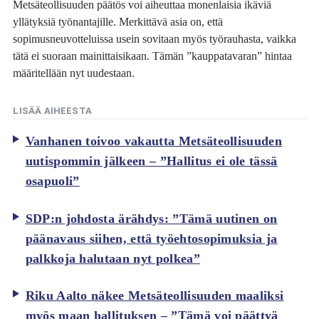
Metsäteollisuuden päätös voi aiheuttaa monenlaisia ikäviä
yllätyksiä työnantajille. Merkittävä asia on, että
sopimusneuvotteluissa usein sovitaan myös työrauhasta, vaikka
tätä ei suoraan mainittaisikaan. Tämän ”kauppatavaran” hintaa
määritellään nyt uudestaan.
LISÄÄ AIHEESTA
Vanhanen toivoo vakautta Metsäteollisuuden
uutispommin jälkeen – ”Hallitus ei ole tässä
osapuoli”
SDP:n johdosta ärähdys: ”Tämä uutinen on
päänavaus siihen, että työehtosopimuksia ja
palkkoja halutaan nyt polkea”
Riku Aalto näkee Metsäteollisuuden maaliksi
myös maan hallituksen – ”Tämä voi päättyä