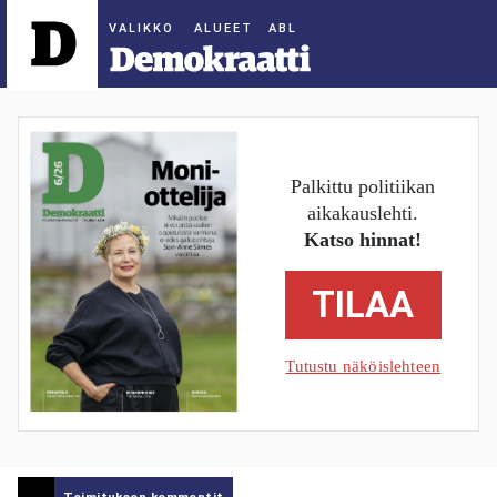
ALUEET
Palkittu politiikan
aikakauslehti.
Katso hinnat!
TILAA
Tutustu näköislehteen
Toimituksen kommentit