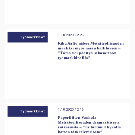
1.10.2020 12:25
Työmarkkinat
Riku Aalto näkee Metsäteollisuuden
maaliksi myös maan hallituksen –
”Tämä voi päättyä sekasortoon
työmarkkinoilla”
1.10.2020 12:16
Työmarkkinat
Paperiliiton Vanhala
Metsäteollisuuden dramaattisesta
ratkaisusta – ”Ei tuntunut hyvältä
katsoa tätä televisiosta”