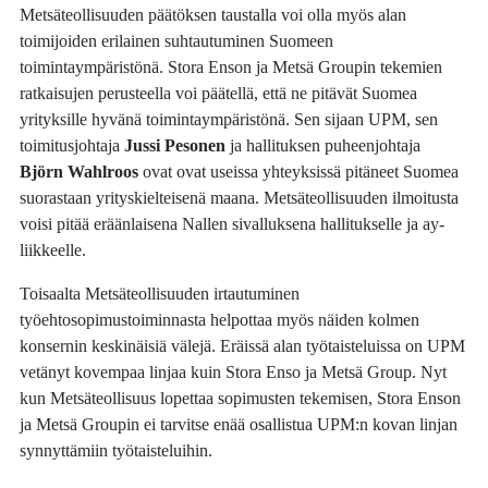
Metsäteollisuuden päätöksen taustalla voi olla myös alan
toimijoiden erilainen suhtautuminen Suomeen
toimintaympäristönä. Stora Enson ja Metsä Groupin tekemien
ratkaisujen perusteella voi päätellä, että ne pitävät Suomea
yrityksille hyvänä toimintaympäristönä. Sen sijaan UPM, sen
toimitusjohtaja
Jussi Pesonen
ja hallituksen puheenjohtaja
Björn Wahlroos
ovat ovat useissa yhteyksissä pitäneet Suomea
suorastaan yrityskielteisenä maana. Metsäteollisuuden ilmoitusta
voisi pitää eräänlaisena Nallen sivalluksena hallitukselle ja ay-
liikkeelle.
Toisaalta Metsäteollisuuden irtautuminen
työehtosopimustoiminnasta helpottaa myös näiden kolmen
konsernin keskinäisiä välejä. Eräissä alan työtaisteluissa on UPM
vetänyt kovempaa linjaa kuin Stora Enso ja Metsä Group. Nyt
kun Metsäteollisuus lopettaa sopimusten tekemisen, Stora Enson
ja Metsä Groupin ei tarvitse enää osallistua UPM:n kovan linjan
synnyttämiin työtaisteluihin.