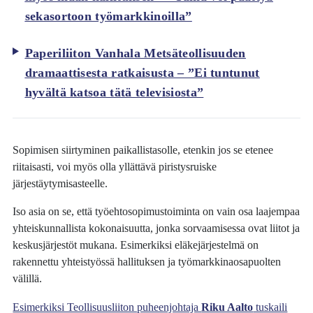
sekasortoon työmarkkinoilla”
Paperiliiton Vanhala Metsäteollisuuden
dramaattisesta ratkaisusta – ”Ei tuntunut
hyvältä katsoa tätä televisiosta”
Sopimisen siirtyminen paikallistasolle, etenkin jos se etenee
riitaisasti, voi myös olla yllättävä piristysruiske
järjestäytymisasteelle.
Iso asia on se, että työehtosopimustoiminta on vain osa laajempaa
yhteiskunnallista kokonaisuutta, jonka sorvaamisessa ovat liitot ja
keskusjärjestöt mukana. Esimerkiksi eläkejärjestelmä on
rakennettu yhteistyössä hallituksen ja työmarkkinaosapuolten
välillä.
Esimerkiksi Teollisuusliiton puheenjohtaja
Riku Aalto
tuskaili