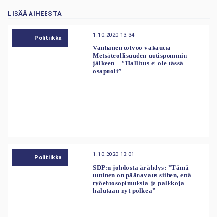
LISÄÄ AIHEESTA
1.10.2020 13:34
Politiikka
Vanhanen toivoo vakautta
Metsäteollisuuden uutispommin
jälkeen – ”Hallitus ei ole tässä
osapuoli”
1.10.2020 13:01
Politiikka
SDP:n johdosta ärähdys: ”Tämä
uutinen on päänavaus siihen, että
työehtosopimuksia ja palkkoja
halutaan nyt polkea”