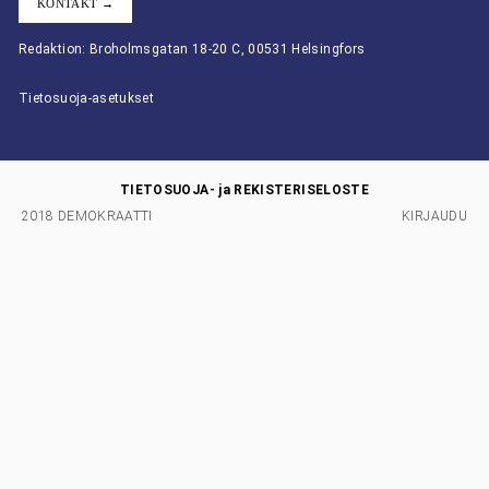
KONTAKT →
Redaktion: Broholmsgatan 18-20 C, 00531 Helsingfors
Tietosuoja-asetukset
TIETOSUOJA- ja REKISTERISELOSTE
2018 DEMOKRAATTI
KIRJAUDU