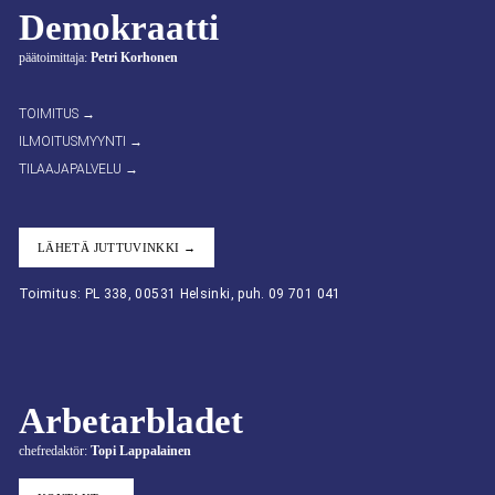
Demokraatti
päätoimittaja:
Petri Korhonen
TOIMITUS →
ILMOITUSMYYNTI →
TILAAJAPALVELU →
LÄHETÄ JUTTUVINKKI →
Toimitus: PL 338, 00531 Helsinki, puh. 09 701 041
Arbetarbladet
chefredaktör:
Topi Lappalainen