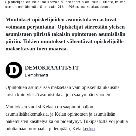
Opiskelijan asumislisä korvaa 80 prosenttia asumiskuluista, mutta
sen enimmäismäärä on vain 216 – 296 euroa kuukaudessa.
Muutokset opiskelijoiden asumistukeen astuvat
voimaan perjantaina. Opiskelijat siirretään yleisen
asumistuen piiristä takaisin opintotuen asumislisän
piiriin. Tukien muutokset vähentävät opiskelijoille
maksettavan tuen määrää.
DEMOKRAATTI/STT
Demokraatti
Opintotuen asumislisää maksetaan vain opiskelukuukausilta
toisin kuin yleistä asumistukea, jota saa ympäri vuoden.
Muutoksen vuoksi Kelaan on saapunut paljon
asumislisähakemuksia, ja Kelan opintotuen ja asumislisän
hakemusten käsittelyaika on pidentynyt. Tukipäätöstä voi joutua
odottamaan normaalia pidempään, Kela
kertoo
.