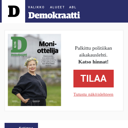
ALUEET
Palkittu politiikan
aikakauslehti.
Katso hinnat!
TILAA
Tutustu näköislehteen
Kotimaa