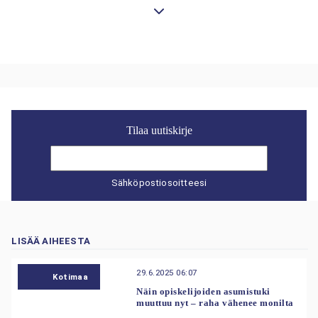
Tilaa uutiskirje
Sähköpostiosoitteesi
LISÄÄ AIHEESTA
29.6.2025 06:07
Kotimaa
Näin opiskelijoiden asumistuki
muuttuu nyt – raha vähenee monilta