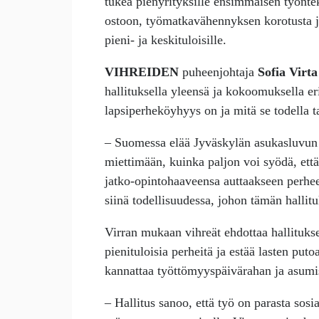
tukea pienyrityksille ensimmäisen työnte
ostoon, työmatkavähennyksen korotusta j
pieni- ja keskituloisille.
VIHREIDEN
puheenjohtaja
Sofia Virta
hallituksella yleensä ja kokoomuksella eri
lapsiperheköyhyys on ja mitä se todella t
– Suomessa elää Jyväskylän asukasluvun 
miettimään, kuinka paljon voi syödä, että
jatko-opintohaaveensa auttaakseen perhe
siinä todellisuudessa, johon tämän hallit
Virran mukaan vihreät ehdottaa hallituksel
pienituloisia perheitä ja estää lasten pu
kannattaa työttömyyspäivärahan ja asumis
– Hallitus sanoo, että työ on parasta sosi