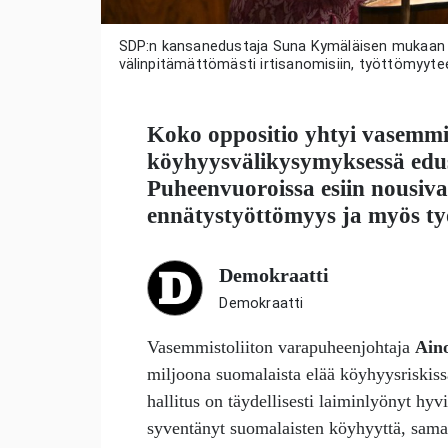
SDP:n kansanedustaja Suna Kymäläisen mukaan et
välinpitämättömästi irtisanomisiin, työttömyytee
Koko oppositio yhtyi vasemmist
köyhyysvälikysymyksessä edu
Puheenvuoroissa esiin nousiva
ennätystyöttömyys ja myös ty
Demokraatti
Demokraatti
Vasemmistoliiton varapuheenjohtaja
Ain
miljoona suomalaista elää köyhyysriski
hallitus on täydellisesti laiminlyönyt hy
syventänyt suomalaisten köyhyyttä, samal