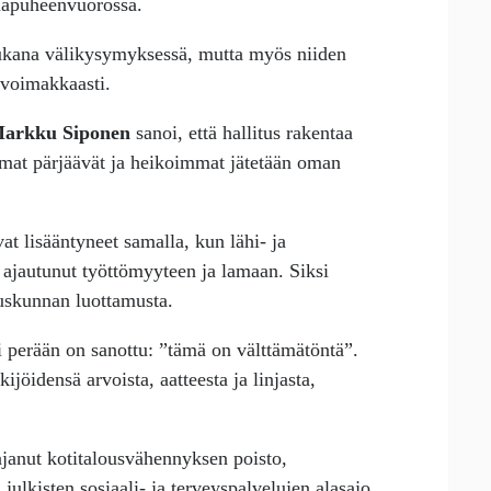
hmäpuheenvuorossa.
mukana välikysymyksessä, mutta myös niiden
a voimakkaasti.
arkku Siponen
sanoi, että hallitus rakentaa
mmat pärjäävät ja heikoimmat jätetään oman
t lisääntyneet samalla, kun lähi- ja
 ajautunut työttömyyteen ja lamaan. Siksi
eduskunnan luottamusta.
ti perään on sanottu: ”tämä on välttämätöntä”.
kijöidensä arvoista, aatteesta ja linjasta,
ajanut kotitalousvähennyksen poisto,
julkisten sosiaali- ja terveyspalvelujen alasajo