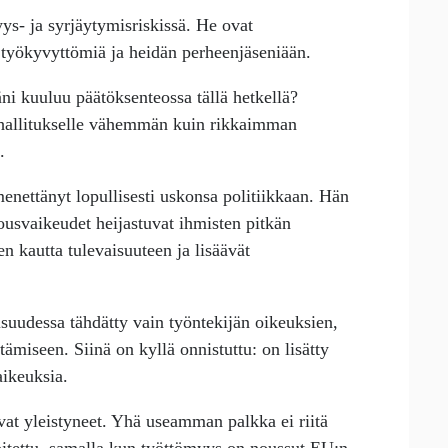
ys- ja syrjäytymisriskissä. He ovat
ai työkyvyttömiä ja heidän perheenjäseniään.
i kuuluu päätöksenteossa tällä hetkellä?
hallitukselle vähemmän kuin rikkaimman
.
nettänyt lopullisesti uskonsa politiikkaan. Hän
lousvaikeudet heijastuvat ihmisten pitkän
en kautta tulevaisuuteen ja lisäävät
lisuudessa tähdätty vain työntekijän oikeuksien,
miseen. Siinä on kyllä onnistuttu: on lisätty
ikeuksia.
ovat yleistyneet. Yhä useamman palkka ei riitä