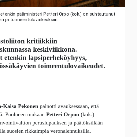
enkin pääministeri Petteri Orpo (kok.) on suhtautunut
n ja toimeentulovaikeuksiin.
oliiton kritiikkiin
skunnassa keskiviikkona.
t etenkin lapsiperheköyhyys,
össäkäyvien toimeentulovaikeudet.
o-Kaisa Pekonen
painotti avauksessaan, että
ssä. Puolueen mukaan
Petteri Orpon
(kok.)
vinvointivaltion peruslupauksen ja päätöksillään
la suosien rikkaimpia veronalennuksilla.