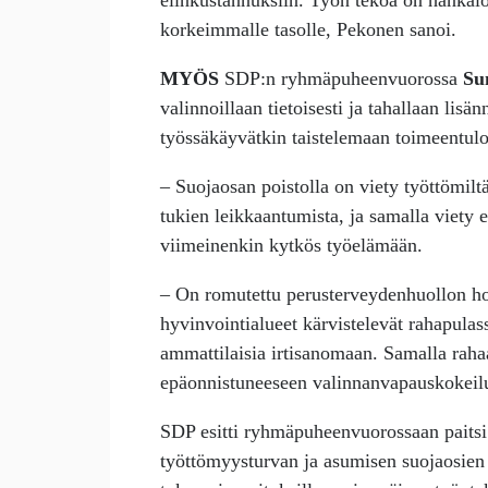
elinkustannuksiin. Työn tekoa on hankal
korkeimmalle tasolle, Pekonen sanoi.
MYÖS
SDP:n ryhmäpuheenvuorossa
Su
valinnoillaan tietoisesti ja tahallaan lisä
työssäkäyvätkin taistelemaan toimeentulo
– Suojaosan poistolla on viety työttömilt
tukien leikkaantumista, ja samalla viety 
viimeinenkin kytkös työelämään.
– On romutettu perusterveydenhuollon ho
hyvinvointialueet kärvistelevät rahapulas
ammattilaisia irtisanomaan. Samalla rahaa
epäonnistuneeseen valinnanvapauskokeil
SDP esitti ryhmäpuheenvuorossaan paitsi
työttömyysturvan ja asumisen suojaosien 