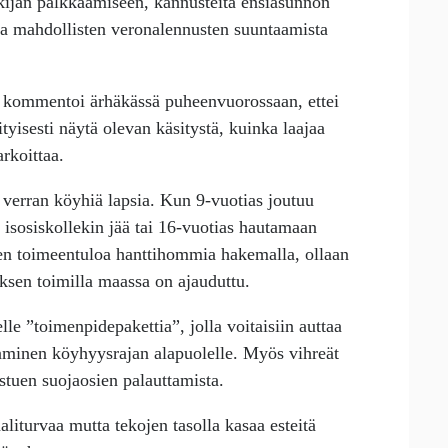
kijän palkkaamiseen, kannusteita ensiasunnon
a mahdollisten veronalennusten suuntaamista
kommentoi ärhäkässä puheenvuorossaan, ettei
tyisesti näytä olevan käsitystä, kuinka laajaa
arkoittaa.
verran köyhiä lapsia. Kun 9-vuotias joutuu
 isosiskollekin jää tai 16-vuotias hautamaan
en toimeentuloa hanttihommia hakemalla, ollaan
uksen toimilla maassa on ajauduttu.
le ”toimenpidepakettia”, jolla voitaisiin auttaa
toaminen köyhyysrajan alapuolelle. Myös vihreät
tuen suojaosien palauttamista.
aaliturvaa mutta tekojen tasolla kasaa esteitä