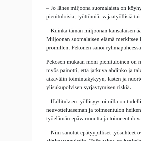
– Jo lähes miljoona suomalaista on köyhy
pienituloisia, työttömiä, vajaatyöllisiä t
– Kuinka tämän miljoonan kansalaisen ään
Miljoonan suomalaisen elämä merkitsee 
promillen, Pekonen sanoi ryhmäpuheessa
Pekosen mukaan moni pienituloinen on me
myös painotti, että jatkuva ahdinko ja ta
aikavälin toimintakykyyn, lasten ja nuort
ylisukupolvisen syrjäytymisen riskiä.
– Hallituksen työllisyystoimilla on todel
neuvotteluaseman ja toimeentulon heikentä
työelämän epävarmuutta ja toimeentulova
– Niin sanotut epätyypilliset työsuhteet 