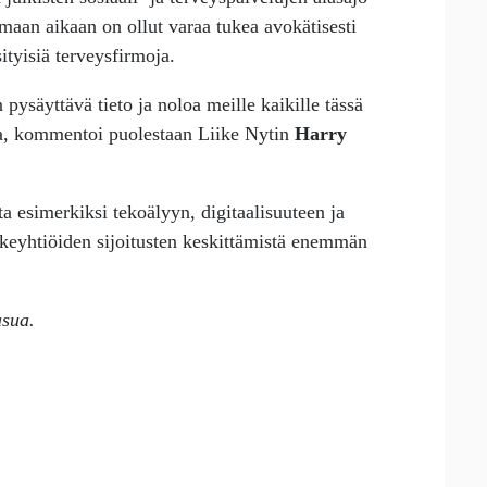
maan aikaan on ollut varaa tukea avokätisesti
sityisiä terveysfirmoja.
ysäyttävä tieto ja noloa meille kaikille tässä
aa, kommentoi puolestaan Liike Nytin
Harry
a esimerkiksi tekoälyyn, digitaalisuuteen ja
läkeyhtiöiden sijoitusten keskittämistä enemmän
asua.