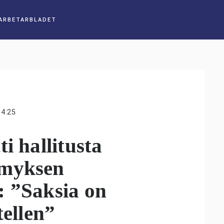
14:25
i hallitusta
ymyksen
: ”Saksia on
tellen”