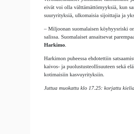
eivät voi olla välttämättömyyksiä, kun sa
suuryrityksiä, ulkomaisia sijoittajia ja yk
– Miljoonan suomalaisen köyhyysriski on p
salissa. Suomalaiset ansaitsevat paremp
Harkimo
.
Harkimon puheessa ehdotettiin satsaamist
kaivos- ja puolustusteollisuuteen sekä e
kotimaisiin kasvuyrityksiin.
Juttua muokattu klo 17.25: korjattu kieli