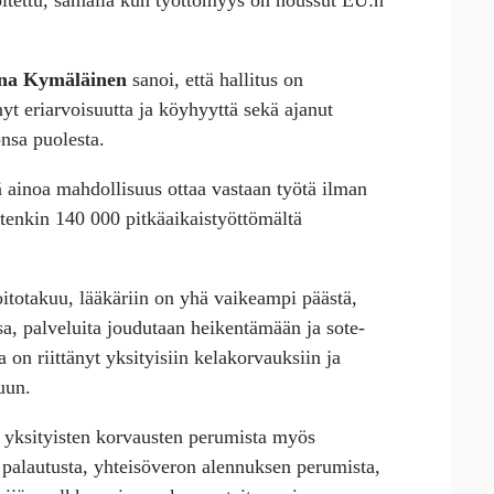
oitettu, samalla kun työttömyys on noussut EU:n
na Kymäläinen
sanoi, että hallitus on
nnyt eriarvoisuutta ja köyhyyttä sekä ajanut
nsa puolesta.
ä ainoa mahdollisuus ottaa vastaan työtä ilman
etenkin 140 000 pitkäaikaistyöttömältä
itotakuu, lääkäriin on yhä vaikeampi päästä,
sa, palveluita joudutaan heikentämään ja sote-
 on riittänyt yksityisiin kelakorvauksiin ja
uun.
 yksityisten korvausten perumista myös
palautusta, yhteisöveron alennuksen perumista,