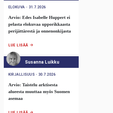
ELOKUVA
・
31.7.2026
Arvio: Edes Isabelle Huppert ei
pelasta elokuvaa upporikkaasta
perijättärestä ja onnenonkijasta
LUE LISÄÄ
Susanna Luikku
KIRJALLISUUS
・
30.7.2026
Arvio: Taistelu arktisesta
alueesta muuttaa myös Suomen
asemaa
LUE LISÄÄ