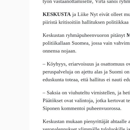
työn vastaanottamiselle, Virta sanoi ry
KESKUSTA
ja Liike Nyt eivät olleet 
piiristä kritisoitiin hallituksen politiikka
Keskustan ryhmäpuheenvuoron pitänyt
M
politiikallaan Suomea, jossa vain vahvi
onnensa nojaan.
– Köyhyys, eriarvoisuus ja osattomuus ova
peruspalveluja on ajettu alas ja Suomi on
eduskunta toteaa, että hallitus ei nauti 
– Saksia on viuhuteltu virnistellen, ja he
Päätökset ovat valintoja, jotka kertovat te
Siponen kommentoi puheenvuorossa.
Keskustan mukaan pienyrittäjät ahtaalle 
veronalennukset ylimmälle tuloluokille ja 