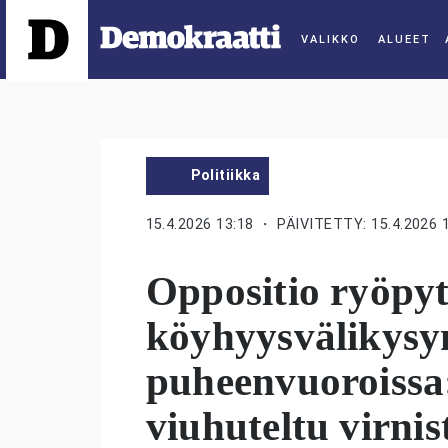
ALUEET
Politiikka
15.4.2026 13:18
・ PÄIVITETTY: 15.4.2026 
Oppositio ryöpytt
köyhyysvälikys
puheenvuoroissa
viuhuteltu virnis