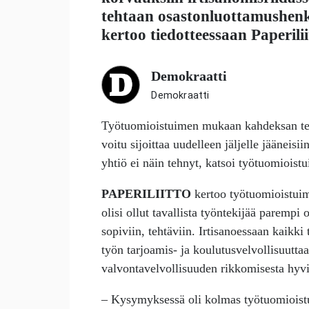
tehtaan osastonluottamushenki
kertoo tiedotteessaan Paperilii
Demokraatti
Demokraatti
Työtuomioistuimen mukaan kahdeksan teht
voitu sijoittaa uudelleen jäljelle jääneisi
yhtiö ei näin tehnyt, katsoi työtuomioist
PAPERILIITTO
kertoo työtuomioistuim
olisi ollut tavallista työntekijää parempi 
sopiviin, tehtäviin. Irtisanoessaan kaikki
työn tarjoamis- ja koulutusvelvollisuuttaa
valvontavelvollisuuden rikkomisesta hyv
– Kysymyksessä oli kolmas työtuomiois