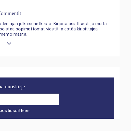
ommentit
n ajan julkaisuhetkestä. Kirjoita asiallisesti ja muita
 poistaa sopimattomat viestit ja estää kirjoittajaa
mentoimasta.
aa uutiskirje
postiosoitteesi