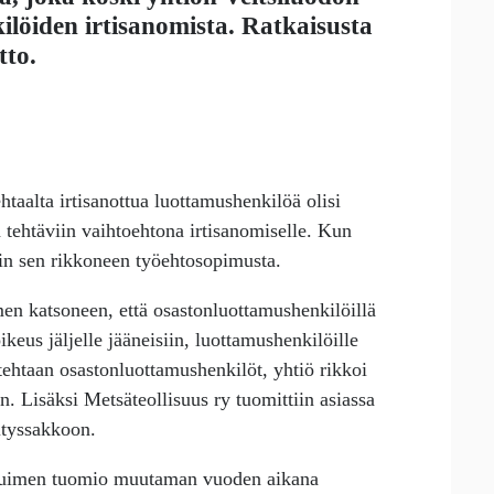
löiden irtisanomista. Ratkaisusta
tto.
aalta irtisanottua luottamushenkilöä olisi
in tehtäviin vaihtoehtona irtisanomiselle. Kun
uin sen rikkoneen työehtosopimusta.
en katsoneen, että osastonluottamushenkilöillä
oikeus jäljelle jääneisiin, luottamushenkilöille
 tehtaan osastonluottamushenkilöt, yhtiö rikkoi
n. Lisäksi Metsäteollisuus ry tuomittiin asiassa
ityssakkoon.
tuimen tuomio muutaman vuoden aikana