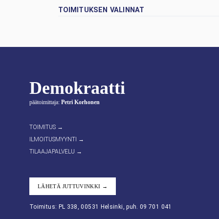
TOIMITUKSEN VALINNAT
Demokraatti
päätoimittaja:
Petri Korhonen
TOIMITUS →
ILMOITUSMYYNTI →
TILAAJAPALVELU →
LÄHETÄ JUTTUVINKKI →
Toimitus: PL 338, 00531 Helsinki, puh. 09 701 041