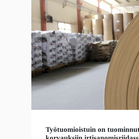
Työtuomioistuin on tuominnut
korvauksiin irtisanomisriidass