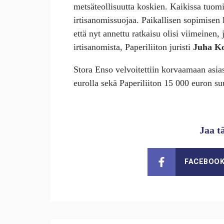
metsäteollisuutta koskien. Kaikissa tuom
irtisanomissuojaa. Paikallisen sopimisen
että nyt annettu ratkaisu olisi viimeinen,
irtisanomista, Paperiliiton juristi
Juha Ko
Stora Enso velvoitettiin korvaamaan asi
eurolla sekä Paperiliiton 15 000 euron su
Jaa t
FACEBOO