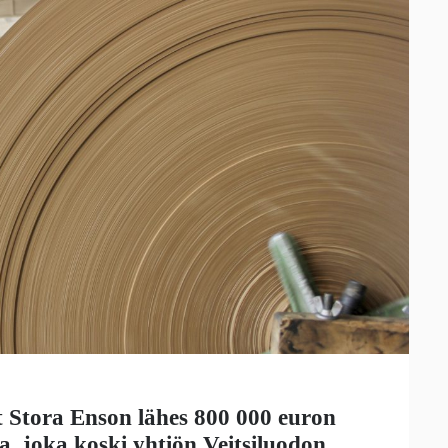
 Stora Enson lähes 800 000 euron
a, joka koski yhtiön Veitsiluodon