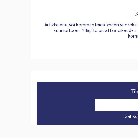
K
Artikkeleita voi kommentoida yhden vuorokaude
kunnioittaen. Ylläpito pidättää oikeuden
kom
Til
Sähkö