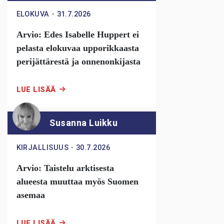
ELOKUVA
・
31.7.2026
Arvio: Edes Isabelle Huppert ei
pelasta elokuvaa upporikkaasta
perijättärestä ja onnenonkijasta
LUE LISÄÄ
Susanna Luikku
KIRJALLISUUS
・
30.7.2026
Arvio: Taistelu arktisesta
alueesta muuttaa myös Suomen
asemaa
LUE LISÄÄ