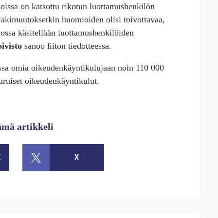
ioissa on katsottu rikotun luottamushenkilön
 lakimuutoksetkin huomioiden olisi toivottavaa,
 jossa käsitellään luottamushenkilöiden
ivisto
sanoo liiton tiedotteessa.
assa omia oikeudenkäyntikulujaan noin 110 000
uruiset oikeudenkäyntikulut.
ämä artikkeli
K
X