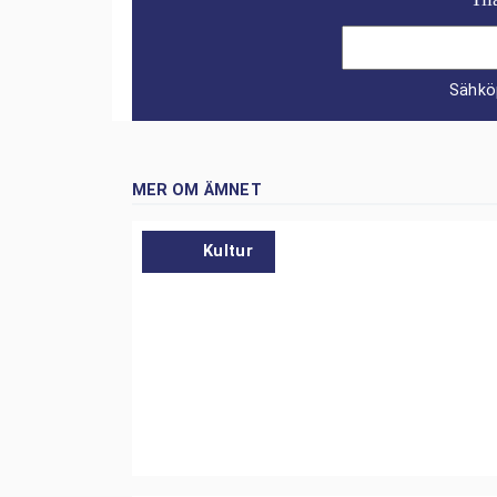
Sähkö
MER OM ÄMNET
Kultur