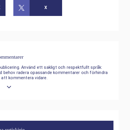
K
X
mmentarer
ublicering. Använd ett sakligt och respektfullt språk:
 vid behov radera opassande kommentarer och förhindra
n att kommentera vidare.
aa uutiskirje