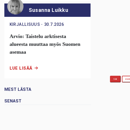
Susanna Luikku
KIRJALLISUUS
・
30.7.2026
Arvio: Taistelu arktisesta
alueesta muuttaa myös Suomen
asemaa
LUE LISÄÄ
1H
24
MEST LÄSTA
SENAST