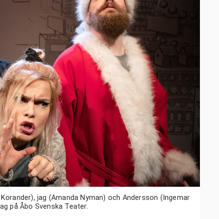
a Korander), jag (Amanda Nyman) och Andersson (Ingemar
jag på Åbo Svenska Teater.