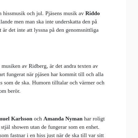
an hissmusik och jul. Pjäsens musik av
Riddo
llande men man ska inte underskatta den på
 är det inte att lyssna på den genomsnittliga
 musiken av Ridberg, är det andra texten av
art fungerat när pjäsen har kommit till och alla
cis som de ska. Humorn tilltalar och värmer och
som berör.
muel Karlsson
och
Amanda Nyman
har roligt
m stjäl showen utan de fungerar som en enhet.
m fastnar i en hiss just när de ska till var sitt