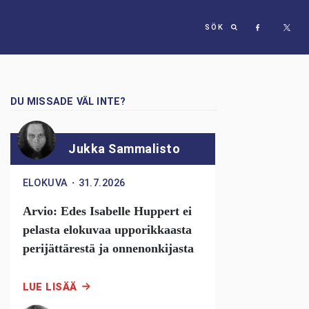
SÖK
DU MISSADE VÄL INTE?
Jukka Sammalisto
ELOKUVA
・
31.7.2026
Arvio: Edes Isabelle Huppert ei
pelasta elokuvaa upporikkaasta
perijättärestä ja onnenonkijasta
LUE LISÄÄ