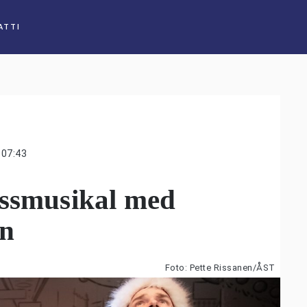
ATTI
07:43
issmusikal med
an
Foto: Pette Rissanen/ÅST