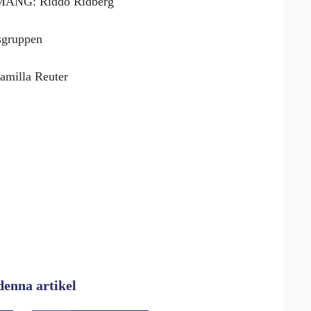
G: Riddo Ridberg
sgruppen
milla Reuter
denna artikel