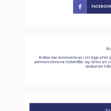
FACEBOO
Ko
Artiklar kan kommenteras i ett dygn efter p
administratörerna förbehåller sig rätten att
skribenten frå
Til