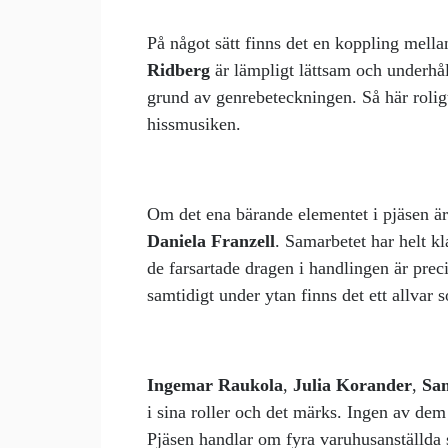
På något sätt finns det en koppling mell
Ridberg
är lämpligt lättsam och underhå
grund av genrebeteckningen. Så här roligt
hissmusiken.
Om det ena bärande elementet i pjäsen är
Daniela Franzell
. Samarbetet har helt kl
de farsartade dragen i handlingen är pre
samtidigt under ytan finns det ett allvar 
Ingemar Raukola
,
Julia Korander
,
Sa
i sina roller och det märks. Ingen av de
Pjäsen handlar om fyra varuhusanställda so