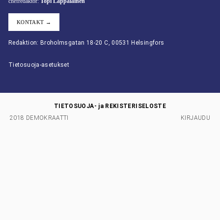
chefredaktör:
Topi Lappalainen
KONTAKT →
Redaktion: Broholmsgatan 18-20 C, 00531 Helsingfors
Tietosuoja-asetukset
TIETOSUOJA- ja REKISTERISELOSTE
2018 DEMOKRAATTI
KIRJAUDU