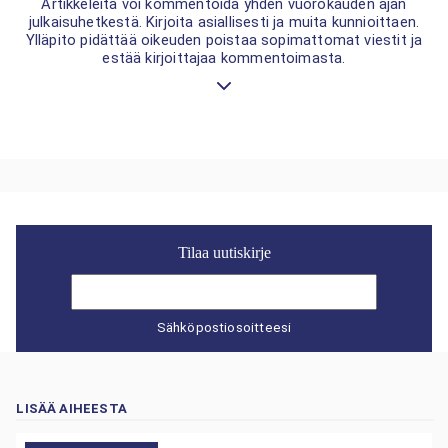
Artikkeleita voi kommentoida yhden vuorokauden ajan
julkaisuhetkestä. Kirjoita asiallisesti ja muita kunnioittaen.
Ylläpito pidättää oikeuden poistaa sopimattomat viestit ja
estää kirjoittajaa kommentoimasta.
Tilaa uutiskirje
Sähköpostiosoitteesi
LISÄÄ AIHEESTA