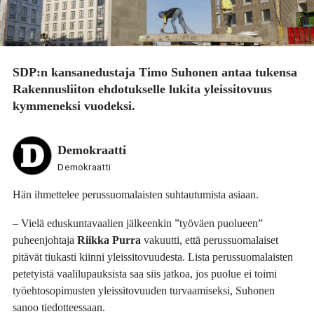
SDP:n kansanedustaja
Timo Suhonen
antaa tukensa
Rakennusliiton ehdotukselle lukita yleissitovuus
kymmeneksi vuodeksi.
Demokraatti
Demokraatti
Hän ihmettelee perussuomalaisten suhtautumista asiaan.
– Vielä eduskuntavaalien jälkeenkin ”työväen puolueen”
puheenjohtaja
Riikka Purra
vakuutti, että perussuomalaiset
pitävät tiukasti kiinni yleissitovuudesta. Lista perussuomalaisten
petetyistä vaalilupauksista saa siis jatkoa, jos puolue ei toimi
työehtosopimusten yleissitovuuden turvaamiseksi, Suhonen
sanoo tiedotteessaan.