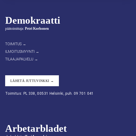
Demokraatti
päätoimittaja:
Petri Korhonen
TOIMITUS →
ILMOITUSMYYNTI →
TILAAJAPALVELU →
LÄHETÄ JUTTUVINKKI →
Toimitus: PL 338, 00531 Helsinki, puh. 09 701 041
Arbetarbladet