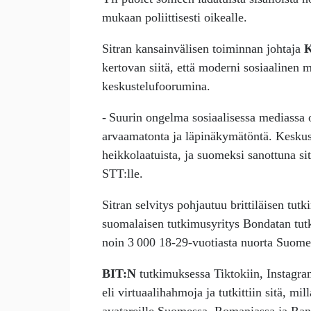
mukaan poliittisesti oikealle.
Sitran kansainvälisen toiminnan johtaja
K
kertovan siitä, että moderni sosiaalinen 
keskustelufoorumina.
- Suurin ongelma sosiaalisessa mediassa 
arvaamatonta ja läpinäkymätöntä. Keskus
heikkolaatuista, ja suomeksi sanottuna s
STT:lle.
Sitran selvitys pohjautuu brittiläisen tu
suomalaisen tutkimusyritys Bondatan tut
noin 3 000 18-29-vuotiasta nuorta Suome
BIT:N
tutkimuksessa Tiktokiin, Instagram
eli virtuaalihahmoja ja tutkittiin sitä, mill