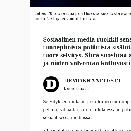
Lähes 70 prosenttia poliittisesta sisällöstä somealu
jonka faktoja ei voinut tarkistaa.
Sosiaalinen media ruokkii sen
tunnepitoista poliittista sisäl
tuore selvitys. Sitra suositta
ja niiden valvontaa kattavasti
DEMOKRAATTI/STT
Demokraatti
Selvityksen mukaan joka toinen eurooppa
pelkoa, vihaa tai surua kohdatessaan polii
sosiaalisessa mediassa.
Yli puolet someen ladatuista sisällöistä 