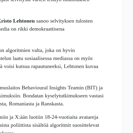
risto Lehtonen
sanoo selvityksen tulosten
media on rikki demokraattisena
on algoritmien valta, joka on hyvin
telun laatu sosiaalisessa mediassa on myös
itä voisi kutsua rapautuneeksi, Lehtonen kuvaa
tkimuslaitos Behavioural Insights Teamin (BIT) ja
kimuksiin. Bondatan kyselytutkimukseen vastasi
sta, Romaniasta ja Ranskasta.
iin ja X:ään luotiin 18-24-vuotiaita avatareja
aista poliittista sisältöä algoritmit suosittelevat