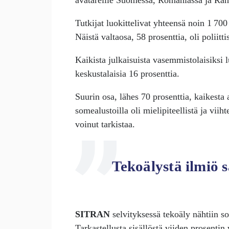
avatareille Suomessa, Romaniassa ja Ran
Tutkijat luokittelivat yhteensä noin 1 700
Näistä valtaosa, 58 prosenttia, oli poliitt
Kaikista julkaisuista vasemmistolaisiksi lu
keskustalaisia 16 prosenttia.
Suurin osa, lähes 70 prosenttia, kaikesta 
somealustoilla oli mielipiteellistä ja viiht
voinut tarkistaa.
Tekoälystä ilmiö s
SITRAN
selvityksessä tekoäly nähtiin s
Tarkastellusta sisällöstä viiden prosentin