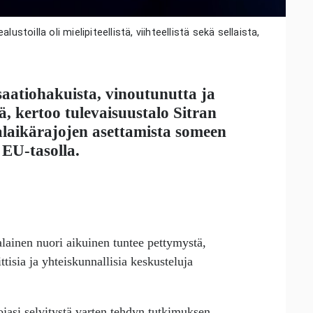
stoilla oli mielipiteellistä, viihteellistä sekä sellaista,
saatiohakuista, vinoutunutta ja
töä, kertoo tulevaisuustalo Sitran
a alaikärajojen asettamista someen
 EU-tasolla.
lainen nuori aikuinen tuntee pettymystä,
ttisia ja yhteiskunnallisia keskusteluja
nojasi selvitystä varten tehdyn tutkimuksen