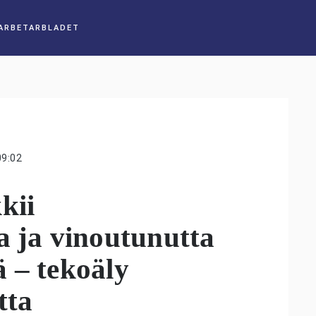
09:02
kii
a ja vinoutunutta
öä – tekoäly
tta