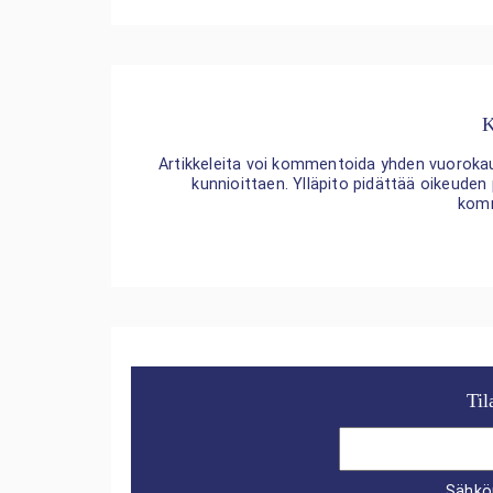
K
Artikkeleita voi kommentoida yhden vuorokaude
kunnioittaen. Ylläpito pidättää oikeuden
kom
Til
Sähkö