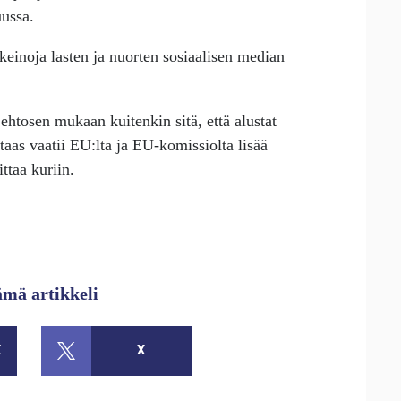
uussa.
keinoja lasten ja nuorten sosiaalisen median
Lehtosen mukaan kuitenkin sitä, että alustat
 taas vaatii EU:lta ja EU-komissiolta lisää
ittaa kuriin.
ämä artikkeli
K
X