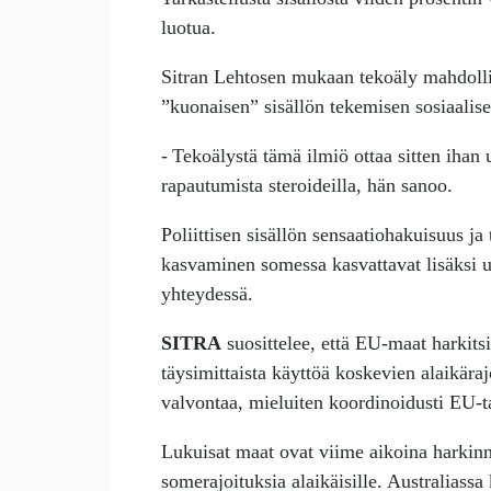
luotua.
Sitran Lehtosen mukaan tekoäly mahdoll
”kuonaisen” sisällön tekemisen sosiaali
- Tekoälystä tämä ilmiö ottaa sitten ihan 
rapautumista steroideilla, hän sanoo.
Poliittisen sisällön sensaatiohakuisuus j
kasvaminen somessa kasvattavat lisäksi u
yhteydessä.
SITRA
suosittelee, että EU-maat harkits
täysimittaista käyttöä koskevien alaikäraj
valvontaa, mieluiten koordinoidusti EU-t
Lukuisat maat ovat viime aikoina harkinne
somerajoituksia alaikäisille. Australiassa