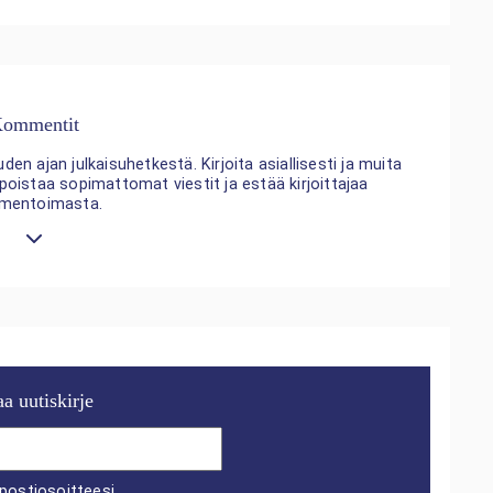
ommentit
n ajan julkaisuhetkestä. Kirjoita asiallisesti ja muita
 poistaa sopimattomat viestit ja estää kirjoittajaa
mentoimasta.
aa uutiskirje
postiosoitteesi