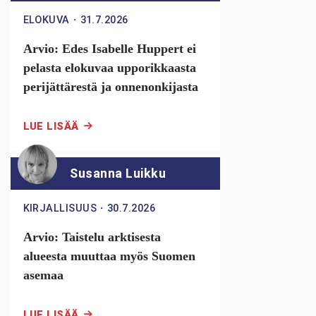
ELOKUVA
・
31.7.2026
Arvio: Edes Isabelle Huppert ei
pelasta elokuvaa upporikkaasta
perijättärestä ja onnenonkijasta
LUE LISÄÄ
Susanna Luikku
KIRJALLISUUS
・
30.7.2026
Arvio: Taistelu arktisesta
alueesta muuttaa myös Suomen
asemaa
LUE LISÄÄ