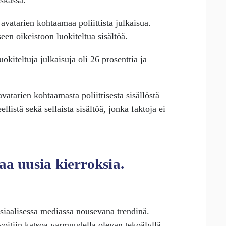
skassa.
 avatarien kohtaamaa poliittista julkaisua.
iseen oikeistoon luokiteltua sisältöä.
okiteltuja julkaisuja oli 26 prosenttia ja
avatarien kohtaamasta poliittisesta sisällöstä
eellistä sekä sellaista sisältöä, jonka faktoja ei
aa uusia kierroksia.
osiaalisessa mediassa nousevana trendinä.
 voitiin katsoa varmuudella olevan tekoälyllä