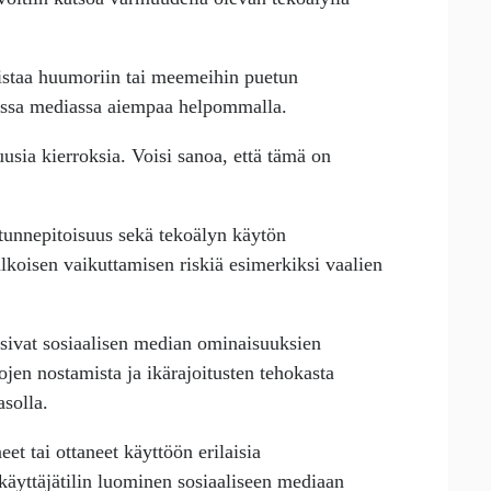
istaa huumoriin tai meemeihin puetun
sessa mediassa aiempaa helpommalla.
uusia kierroksia. Voisi sanoa, että tämä on
a tunnepitoisuus sekä tekoälyn käytön
lkoisen vaikuttamisen riskiä esimerkiksi vaalien
isivat sosiaalisen median ominaisuuksien
ojen nostamista ja ikärajoitusten tehokasta
asolla.
et tai ottaneet käyttöön erilaisia
 käyttäjätilin luominen sosiaaliseen mediaan