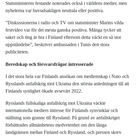
Statsministerns festande noterades också i världens medier, men
nyheterna var huvudsakligen neutrala eller positiva.
”Diskussionerna i radio och TV om statsminister Marins vilda
festvideo var för det mesta ganska positiva. Många tycker att
saker och ting är bra i Finland eftersom detta väckt en så stor
uppståndelse”, beskriver ambassaden i Tunis den stora
publiciteten.
Beredskap och försvarsfrågor intresserade
I det stora hela var Finlands ansökan om medlemskap i Nato och
Rysslands anfallskrig mot Ukraina den största anledningen till att
Finlands synlighet ökade avsevärt 2022.
Rysslands fullskaliga anfallskrig mot Ukraina väckte
internationella mediers intresse för Finlands synvinklar och
ställning som granne till Ryssland. På grund av anfallskriget
förbättrades allmänhetens medvetenhet om den långa
landgränsen mellan Finland och Ryssland, och pressen skrev