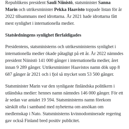
Republikens president
Sauli Niinistö
, statsminister
Sanna
Marin
och utrikesminister
Pekka Haavisto
toppade listan för år
2022 tillsammans med idrottarna. År 2021 hade idrottarna fått
mest synlighet i internationella medier.
Statsledningens synlighet flerfaldigades
Presidentens, statsministerns och utrikesministerns synlighet i
internationella medier ökade påtagligt på ett år. År 2022 nämndes
president Niinistö 141 000 gånger i internationella medier, året
innan 9 289 gånger. Utrikesminister Haavistos namn dök upp 8
687 gånger år 2021 och i fjol så mycket som 53 500 gånger.
Statsminister Marin var den synligaste finländska politikern i
utländska medier: hennes namn nämndes 146 000 gånger. För ett
år sedan var antalet 19 594. Statsministerns namn förekom
särskilt ofta i samband med nyheterna om ansökan om
medlemskap i Nato. Statsministerns kvinnodominerade regering
gav också Finland bred positiv publicitet.