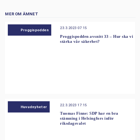
MER OM ÄMNET
23.3.2023 07:15
Proggispodden
Proggispodden avsnitt 33 – Hur ska vi
stärka vår säkerhet?
22.3.2023 17:15
Huvudnyheter
Tuomas Finne: SDP har en bra
stämning i Helsingfors inför
riksdagsvalet