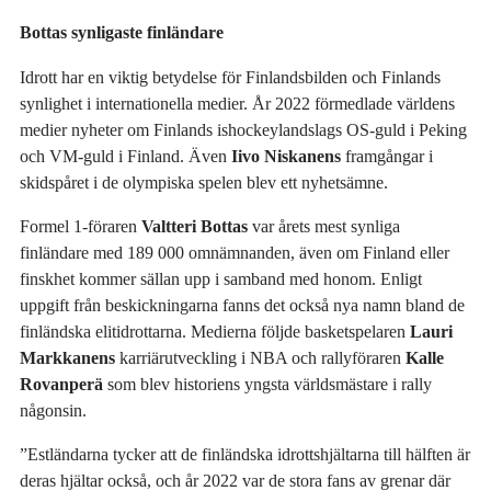
Bottas synligaste finländare
Idrott har en viktig betydelse för Finlandsbilden och Finlands
synlighet i internationella medier. År 2022 förmedlade världens
medier nyheter om Finlands ishockeylandslags OS-guld i Peking
och VM-guld i Finland. Även
Iivo Niskanens
framgångar i
skidspåret i de olympiska spelen blev ett nyhetsämne.
Formel 1-föraren
Valtteri Bottas
var årets mest synliga
finländare med 189 000 omnämnanden, även om Finland eller
finskhet kommer sällan upp i samband med honom. Enligt
uppgift från beskickningarna fanns det också nya namn bland de
finländska elitidrottarna. Medierna följde basketspelaren
Lauri
Markkanens
karriärutveckling i NBA och rallyföraren
Kalle
Rovanperä
som blev historiens yngsta världsmästare i rally
någonsin.
”Estländarna tycker att de finländska idrottshjältarna till hälften är
deras hjältar också, och år 2022 var de stora fans av grenar där