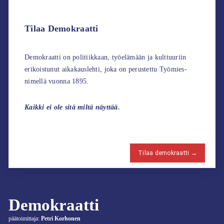
Tilaa Demokraatti
Demokraatti on politiikkaan, työelämään ja kulttuuriin
erikoistunut aikakauslehti, joka on perustettu Työmies-
nimellä vuonna 1895.
Kaikki ei ole sitä miltä näyttää.
Tilaa demokraatti →
Demokraatti
päätoimittaja:
Petri Korhonen