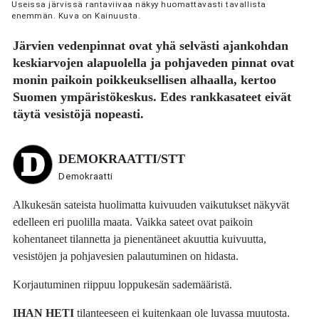
Useissa järvissä rantaviivaa näkyy huomattavasti tavallista
enemmän. Kuva on Kainuusta.
Järvien vedenpinnat ovat yhä selvästi ajankohdan
keskiarvojen alapuolella ja pohjaveden pinnat ovat
monin paikoin poikkeuksellisen alhaalla, kertoo
Suomen ympäristökeskus. Edes rankkasateet eivät
täytä vesistöjä nopeasti.
DEMOKRAATTI/STT
Demokraatti
Alkukesän sateista huolimatta kuivuuden vaikutukset näkyvät
edelleen eri puolilla maata. Vaikka sateet ovat paikoin
kohentaneet tilannetta ja pienentäneet akuuttia kuivuutta,
vesistöjen ja pohjavesien palautuminen on hidasta.
Korjautuminen riippuu loppukesän sademääristä.
IHAN HETI
tilanteeseen ei kuitenkaan ole luvassa muutosta.