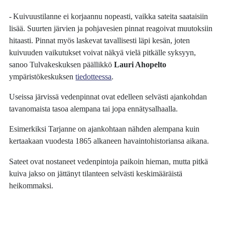
-
Kuivuustilanne ei korjaannu nopeasti, vaikka sateita saataisiin
lisää. Suurten järvien ja pohjavesien pinnat reagoivat muutoksiin
hitaasti. Pinnat myös laskevat tavallisesti läpi kesän, joten
kuivuuden vaikutukset voivat näkyä vielä pitkälle syksyyn,
sanoo Tulvakeskuksen päällikkö
Lauri Ahopelto
ympäristökeskuksen
tiedotteessa
.
Useissa järvissä vedenpinnat ovat edelleen selvästi ajankohdan
tavanomaista tasoa alempana tai jopa ennätysalhaalla.
Esimerkiksi Tarjanne on ajankohtaan nähden alempana kuin
kertaakaan vuodesta 1865 alkaneen havaintohistoriansa aikana.
Sateet ovat nostaneet vedenpintoja paikoin hieman, mutta pitkä
kuiva jakso on jättänyt tilanteen selvästi keskimääräistä
heikommaksi.