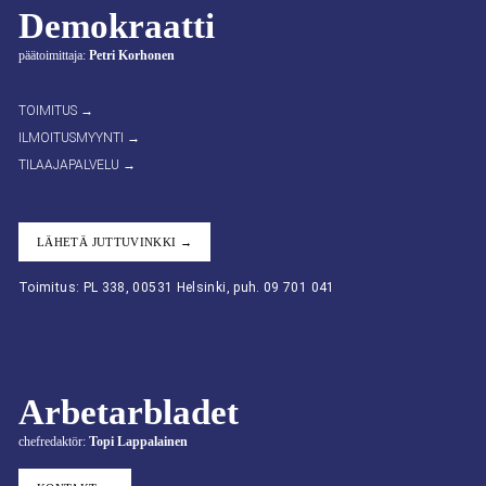
Demokraatti
päätoimittaja:
Petri Korhonen
TOIMITUS →
ILMOITUSMYYNTI →
TILAAJAPALVELU →
LÄHETÄ JUTTUVINKKI →
Toimitus: PL 338, 00531 Helsinki, puh. 09 701 041
Arbetarbladet
chefredaktör:
Topi Lappalainen