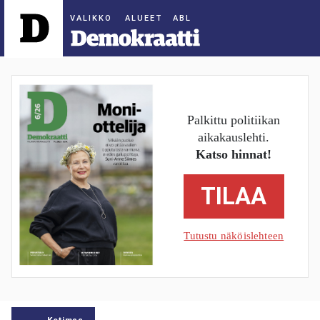
ALUEET
Palkittu politiikan
aikakauslehti.
Katso hinnat!
TILAA
Tutustu näköislehteen
Kotimaa