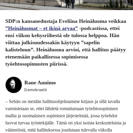
SDP:n kansanedustaja
Eveliina Heinäluoma
veikkaa
”Heinäluomat – et ikinä arvaa”
-podcastissa, ettei
ensi viikon kehysriihestä ole tulossa helppoa. Hän
viittaa julkisuudessakin käytyyn ”sapelin
kalisteluun”. Heinäluoma arvioi, että hallitus päätyy
etenemään paikallisessa sopimisessa
työehtosopimusten piirissä.
Rane Aunimo
Demokraatti
– Sehän on meidän hallitusohjelmamme kirjaus ja sillä tavalla
varmistetaan se, ettei lähdetä romuttamaan työehtosopimisen
mallia ja suomalaisen sopimisen järjestelmää, jossa työehdot
luovat turvaa työntekijälle. Tämä on yksi isoista keskusteluista ja
väännöistä, mitä hallituksessa joudutaan tulevalla viikolla