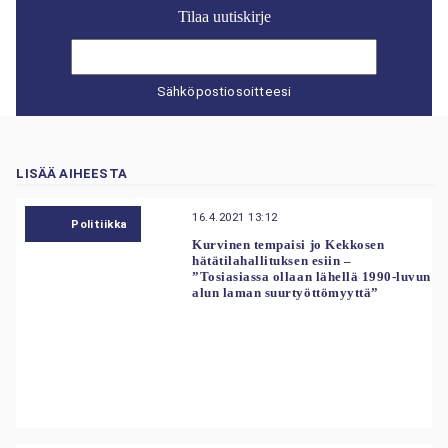
Tilaa uutiskirje
Sähköpostiosoitteesi
LISÄÄ AIHEESTA
16.4.2021 13:12
Politiikka
Kurvinen tempaisi jo Kekkosen
hätätilahallituksen esiin –
”Tosiasiassa ollaan lähellä 1990-luvun
alun laman suurtyöttömyyttä”