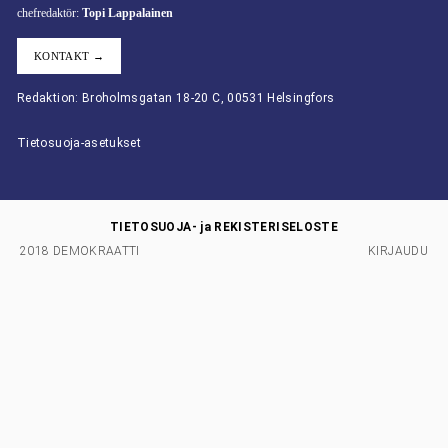
chefredaktör:
Topi Lappalainen
KONTAKT →
Redaktion: Broholmsgatan 18-20 C, 00531 Helsingfors
Tietosuoja-asetukset
TIETOSUOJA- ja REKISTERISELOSTE
2018 DEMOKRAATTI
KIRJAUDU