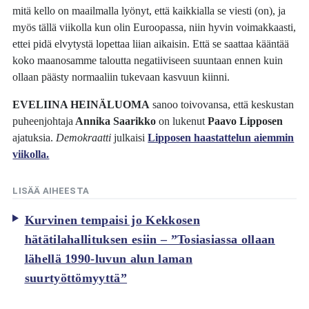
mitä kello on maailmalla lyönyt, että kaikkialla se viesti (on), ja
myös tällä viikolla kun olin Euroopassa, niin hyvin voimakkaasti,
ettei pidä elvytystä lopettaa liian aikaisin. Että se saattaa kääntää
koko maanosamme taloutta negatiiviseen suuntaan ennen kuin
ollaan päästy normaaliin tukevaan kasvuun kiinni.
EVELIINA HEINÄLUOMA
sanoo toivovansa, että keskustan
puheenjohtaja
Annika Saarikko
on lukenut
Paavo Lipposen
ajatuksia.
Demokraatti
julkaisi
Lipposen haastattelun aiemmin
viikolla.
LISÄÄ AIHEESTA
Kurvinen tempaisi jo Kekkosen
hätätilahallituksen esiin – ”Tosiasiassa ollaan
lähellä 1990-luvun alun laman
suurtyöttömyyttä”