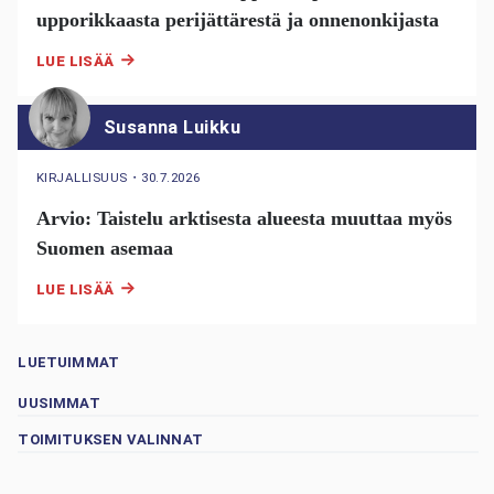
upporikkaasta perijättärestä ja onnenonkijasta
LUE LISÄÄ
Susanna Luikku
KIRJALLISUUS
・
30.7.2026
Arvio: Taistelu arktisesta alueesta muuttaa myös
Suomen asemaa
LUE LISÄÄ
LUETUIMMAT
UUSIMMAT
TOIMITUKSEN VALINNAT