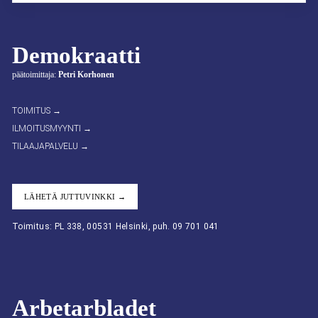
Demokraatti
päätoimittaja:
Petri Korhonen
TOIMITUS →
ILMOITUSMYYNTI →
TILAAJAPALVELU →
LÄHETÄ JUTTUVINKKI →
Toimitus: PL 338, 00531 Helsinki, puh. 09 701 041
Arbetarbladet