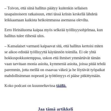
– Toivon, että siinä hallitus päätyy kuitenkin sellaisen
tasapainoiseen ratkaisuun, ettei tässä kriisin keskellä lähdetä
leikkaamaan kaikista heikoimmassa asemassa olevilta.
Eero Heinäluoma kaipaa myös selkeää työllisyysohjelmaa, kun
hallitus tulee riihestä ulos.
– Kansalaiset varmasti kaipaavat sitä, että hallitus kertoisi miten
se aikoo edistää työllisyyttä käytännön toimilla. Ei ole yhtä
hokkuspokkustemppua, uskon että ihmiset ymmärtävät tämän
vaan tarvitaan monia asioita, kymmeniä asioita, joissa pitää tehdä
paremmin, jotta meillä on osaavaa väkeä ja he löytävät työpaikat
mahdollisimman nopeasti ja työttömyys ei pääse pitkittymään.
Koko podcast on kuunneltavissa
täällä.
Jaa tämä artikkeli