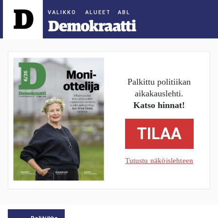
ALUEET
Palkittu politiikan
aikakauslehti.
Katso hinnat!
TILAA
Tutustu näköislehteen
Politiikka