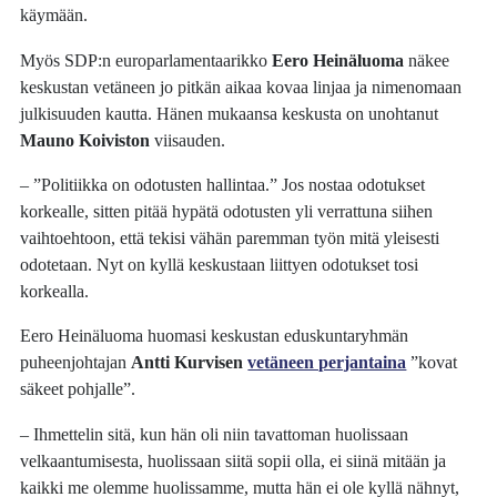
käymään.
Myös SDP:n europarlamentaarikko
Eero Heinäluoma
näkee
keskustan vetäneen jo pitkän aikaa kovaa linjaa ja nimenomaan
julkisuuden kautta. Hänen mukaansa keskusta on unohtanut
Mauno Koiviston
viisauden.
– ”Politiikka on odotusten hallintaa.” Jos nostaa odotukset
korkealle, sitten pitää hypätä odotusten yli verrattuna siihen
vaihtoehtoon, että tekisi vähän paremman työn mitä yleisesti
odotetaan. Nyt on kyllä keskustaan liittyen odotukset tosi
korkealla.
Eero Heinäluoma huomasi keskustan eduskuntaryhmän
puheenjohtajan
Antti Kurvisen
vetäneen perjantaina
”kovat
säkeet pohjalle”.
– Ihmettelin sitä, kun hän oli niin tavattoman huolissaan
velkaantumisesta, huolissaan siitä sopii olla, ei siinä mitään ja
kaikki me olemme huolissamme, mutta hän ei ole kyllä nähnyt,