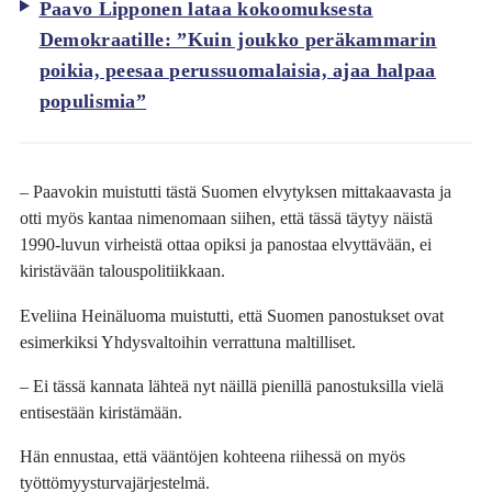
Paavo Lipponen lataa kokoomuksesta
Demokraatille: ”Kuin joukko peräkammarin
poikia, peesaa perussuomalaisia, ajaa halpaa
populismia”
– Paavokin muistutti tästä Suomen elvytyksen mittakaavasta ja
otti myös kantaa nimenomaan siihen, että tässä täytyy näistä
1990-luvun virheistä ottaa opiksi ja panostaa elvyttävään, ei
kiristävään talouspolitiikkaan.
Eveliina Heinäluoma muistutti, että Suomen panostukset ovat
esimerkiksi Yhdysvaltoihin verrattuna maltilliset.
– Ei tässä kannata lähteä nyt näillä pienillä panostuksilla vielä
entisestään kiristämään.
Hän ennustaa, että vääntöjen kohteena riihessä on myös
työttömyysturvajärjestelmä.