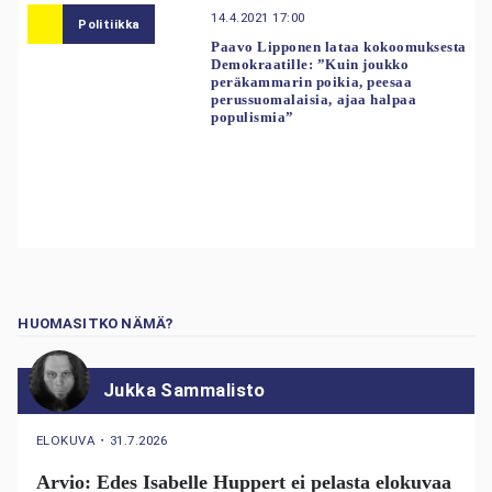
14.4.2021 17:00
Politiikka
Paavo Lipponen lataa kokoomuksesta
Demokraatille: ”Kuin joukko
peräkammarin poikia, peesaa
perussuomalaisia, ajaa halpaa
populismia”
HUOMASITKO NÄMÄ?
Jukka Sammalisto
ELOKUVA
・
31.7.2026
Arvio: Edes Isabelle Huppert ei pelasta elokuvaa