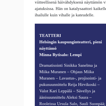
viitteellisenä häivähdyksenä näyttämön v
ajatuksissa. Hän on katalysaattori kaikel
ihailulle kuin vihalle ja kateudelle.
TEATTERI
Helsingin kaupunginteatteri, pieni
näyttämö
Minna Rytisalo: Lempi
Dramatisointi Sinikka Sanelma ja
Miika Muranen – Ohjaus Miika
Muranen – Lavastus-, projisointi- ja
pukusuunnittelu Reija Hirvikoski –
Valot Kari Leppälä – Sävellys ja
äänisuunnittelu Aleksi Saura –
Rooleissa Ursula Salo, Sauli Suonpää;