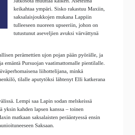
Jatkosota muuttaa kaiken. Asetelma
keikahtaa ympäri. Sisko rakastuu Maxiin,
saksalaisjoukkojen mukana Lappiin
tulleeseen nuoreen upseeriin, johon on
tutustunut aseveljien avuksi värvättynä
kallisen perämettien ujon pojan pään pyörälle, ja
ja emäntä Pursuojan vaatimattomalle pientilalle.
iväperhomaisena liihottelijana, minkä
nkilö, tilalle aputytöksi lähtenyt Elli katkerana
älissä. Lempi saa Lapin sodan melskeissä
ä yksin kahden lapsen kanssa – toinen
Maxin matkaan saksalaisten perääntyessä ensin
raunioituneeseen Saksaan.