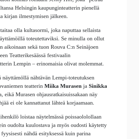
iltansa Helsingin kaupunginteatterin pienellä
ta kirjan ilmestymisen jälkeen.
taitaa olla kultasormi, joka naputtaa sellaista
äyttämöillä toteutettaviksi. Se minulla on ollut
äin aikoinaan sekä tuon Rouva C:n Seinäjoen
een Teatterikesäässä festivaalin
tterin Lempin – erinomaisia olivat molemmat.
lä näyttämöllä nähtävän Lempi-toteutuksen
ovaniemen teatterin
Miika Murasen
ja
Sinikka
a, eikä Murasen ohjausratkaisuissakaan näy
hjää ei ole kannattanut lähteä korjaamaan.
henkilö loistaa näytelmässä poissaololollaan
ein oudolta kuulostava ja myös oudosti käytetty
fyysisesti nähdä esityksessä kuin parina