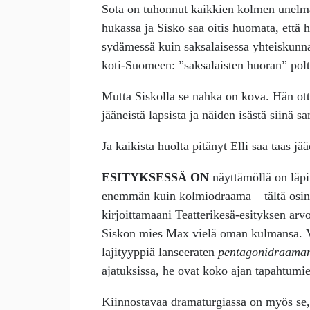
Sota on tuhonnut kaikkien kolmen unelma
hukassa ja Sisko saa oitis huomata, että 
sydämessä kuin saksalaisessa yhteiskunn
koti-Suomeen: ”saksalaisten huoran” polt
Mutta Siskolla se nahka on kova. Hän ot
jääneistä lapsista ja näiden isästä siinä s
Ja kaikista huolta pitänyt Elli saa taas j
ESITYKSESSÄ ON
näyttämöllä on läpi
enemmän kuin kolmiodraama – tältä osin ta
kirjoittamaani Teatterikesä-esityksen ar
Siskon mies Max vielä oman kulmansa. Va
lajityyppiä lanseeraten
pentagonidraama
ajatuksissa, he ovat koko ajan tapahtumi
Kiinnostavaa dramaturgiassa on myös se, 