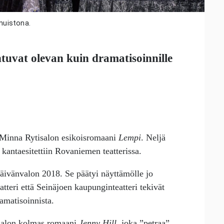
 muistona.
tuvat olevan kuin dramatisoinnille
 Minna Rytisalon esikoisromaani
Lempi
. Neljä
 kantaesitettiin Rovaniemen teatterissa.
äivänvalon 2018. Se päätyi näyttämölle jo
teri että Seinäjoen kaupunginteatteri tekivät
amatisoinnista.
isalon kolmas romaani
Jenny Hill
, joka ”petraa”