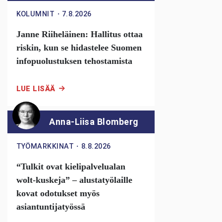
KOLUMNIT
・
7.8.2026
Janne Riiheläinen: Hallitus ottaa
riskin, kun se hidastelee Suomen
infopuolustuksen tehostamista
LUE LISÄÄ
Anna-Liisa Blomberg
TYÖMARKKINAT
・
8.8.2026
“Tulkit ovat kielipalvelualan
wolt-kuskeja” – alustatyölaille
kovat odotukset myös
asiantuntijatyössä