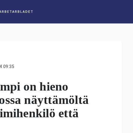
4 09:35
empi on hieno
ossa näyttämöltä
imihenkilö että