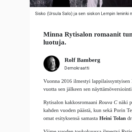
Sisko (Ursula Salo) ja sen siskon Lempin leninki
Minna Rytisalon
romaanit tun
luotuja.
Rolf Bamberg
Demokraatti
Vuonna 2016 ilmestyi lappilaissyntyisen
vuotta sen jälkeen sen näyttämöversiointi
Rytisalon kakkosromaani
Rouva C
näki p
kahden vuoden päästä, kun sekä Porin Teat
omat esityksensä samasta
Heini Tolan
dr
Viime vuoden toukokuussa ilmestyi Ryt