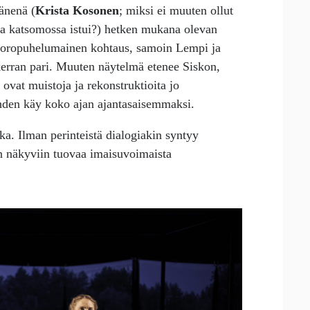
äänenä (
Krista Kosonen
; miksi ei muuten ollut
ka katsomossa istui?) hetken mukana olevan
vuoropuhelumainen kohtaus, samoin Lempi ja
kerran pari. Muuten näytelmä etenee Siskon,
 ovat muistoja ja rekonstruktioita jo
hden käy koko ajan ajantasaisemmaksi.
a. Ilman perinteistä dialogiakin syntyy
in näkyviin tuovaa imaisuvoimaista