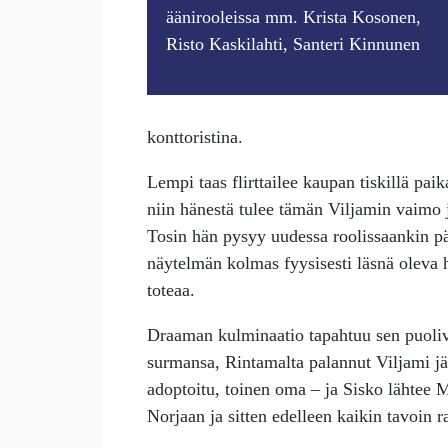
äänirooleissa mm. Krista Kosonen,
Risto Kaskilahti, Santeri Kinnunen
konttoristina.
Lempi taas flirttailee kaupan tiskillä pai
niin hänestä tulee tämän Viljamin vaimo 
Tosin hän pysyy uudessa roolissaankin pä
näytelmän kolmas fyysisesti läsnä oleva he
toteaa.
Draaman kulminaatio tapahtuu sen puoliv
surmansa, Rintamalta palannut Viljami jä
adoptoitu, toinen oma – ja Sisko lähtee 
Norjaan ja sitten edelleen kaikin tavoin 