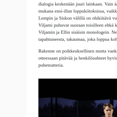
dialogia keskenään juuri lainkaan. Vain 
mukana ensi-illan loppukiitoksissa, vaik
Lempin ja Siskon välillä on ohikiitävä 
Viljami puhuvat suoraan toisilleen ehkä 
Viljamin ja Ellin sisäisin monologein. Ne
tapahtuneesta, takaumaa, joka loppua ko
Rakenne on poikkeuksellinen mutta vankk
otteessaan pitävää ja henkilösuhteet hyv
puheteatteria.