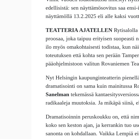
edellisistä: sen näyttämösovitus saa ensi-
näyttämöllä 13.2.2025 eli alle kaksi vuot
TEATTERIA AJATELLEN
Rytisalolla 
proosaa, joka taipuu erityisen suopeasti n
ilo myös omakohtaisesti todistaa, kun n
toteutuksen että kohta sen perään Tamper
pääohjelmistoon valitun Rovaniemen Tea
Nyt Helsingin kaupunginteatterin pienel
dramatisointi on sama kuin mainitussa R
Sanelman
tekemässä kantaesitysversioss
radikaaleja muutoksia. Ja mikäpä siinä, e
Dramatisoinnin peruskoukku on, että nimi
koko sen keston ajan, ja kerrankin tuo us
sanonta on kohdallaan. Vaikka Lempiä ei 