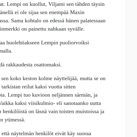
t. Lempi on kuollut, Viljami sen tähden täysin
hänellä ei ole sijaa sen enempää Maxin
assa. Sama kohtalo on edessä hänen palatessaan
inmerkki on painettu nahkaan syvälle.
taa huolehtiakseen Lempin puoliorvoiksi
amalla.
äädä rakkaudesta osattomaksi.
 sen koko keston kolme näyttelijää, mutta se on
rkistan reilut kaksi vuotta sitten
vota. Lempi tuo kuvioon neljännen särmän, ja
ikka kaksi viisikulmio- eli sanotaanko uutta
n
henkilöistä on läsnä vain toisten muistoissa ja
en ytimessä.
että näytelmän henkilöt eivät käy suoraa