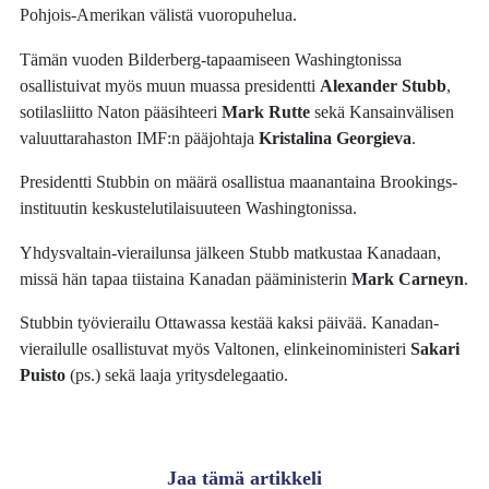
Pohjois-Amerikan välistä vuoropuhelua.
Tämän vuoden Bilderberg-tapaamiseen Washingtonissa
osallistuivat myös muun muassa presidentti
Alexander Stubb
,
sotilasliitto Naton pääsihteeri
Mark Rutte
sekä Kansainvälisen
valuuttarahaston IMF:n pääjohtaja
Kristalina Georgieva
.
Presidentti Stubbin on määrä osallistua maanantaina Brookings-
instituutin keskustelutilaisuuteen Washingtonissa.
Yhdysvaltain-vierailunsa jälkeen Stubb matkustaa Kanadaan,
missä hän tapaa tiistaina Kanadan pääministerin
Mark Carneyn
.
Stubbin työvierailu Ottawassa kestää kaksi päivää. Kanadan-
vierailulle osallistuvat myös Valtonen, elinkeinoministeri
Sakari
Puisto
(ps.) sekä laaja yritysdelegaatio.
Jaa tämä artikkeli