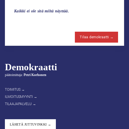
Kaikki ei ole sitä miltä näyttää.
Tilaa demokraatti →
Demokraatti
päätoimittaja:
Petri Korhonen
TOIMITUS →
ILMOITUSMYYNTI →
TILAAJAPALVELU →
LÄHETÄ JUTTUVINKKI →