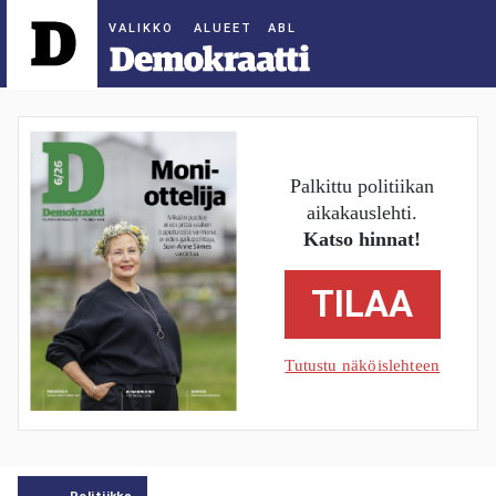
ALUEET
Palkittu politiikan
aikakauslehti.
Katso hinnat!
TILAA
Tutustu näköislehteen
Politiikka