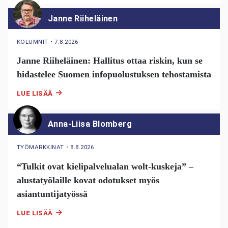
Janne Riiheläinen
KOLUMNIT
・
7.8.2026
Janne Riiheläinen: Hallitus ottaa riskin, kun se
hidastelee Suomen infopuolustuksen tehostamista
LUE LISÄÄ
Anna-Liisa Blomberg
TYÖMARKKINAT
・
8.8.2026
“Tulkit ovat kielipalvelualan wolt-kuskeja” –
alustatyölaille kovat odotukset myös
asiantuntijatyössä
LUE LISÄÄ