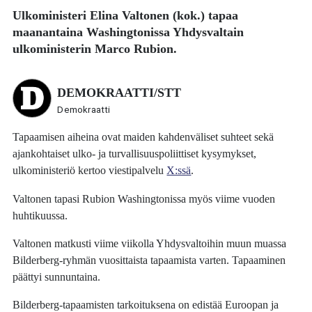
Ulkoministeri
Elina Valtonen
(kok.) tapaa
maanantaina Washingtonissa Yhdysvaltain
ulkoministerin
Marco Rubion
.
DEMOKRAATTI/STT
Demokraatti
Tapaamisen aiheina ovat maiden kahdenväliset suhteet sekä
ajankohtaiset ulko- ja turvallisuuspoliittiset kysymykset,
ulkoministeriö kertoo viestipalvelu
X:ssä
.
Valtonen tapasi Rubion Washingtonissa myös viime vuoden
huhtikuussa.
Valtonen matkusti viime viikolla Yhdysvaltoihin muun muassa
Bilderberg-ryhmän vuosittaista tapaamista varten. Tapaaminen
päättyi sunnuntaina.
Bilderberg-tapaamisten tarkoituksena on edistää Euroopan ja