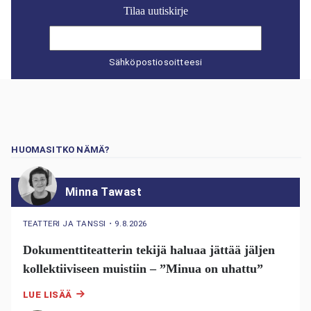
Tilaa uutiskirje
Sähköpostiosoitteesi
HUOMASITKO NÄMÄ?
Minna Tawast
TEATTERI JA TANSSI
・
9.8.2026
Dokumenttiteatterin tekijä haluaa jättää jäljen
kollektiiviseen muistiin – ”Minua on uhattu”
LUE LISÄÄ