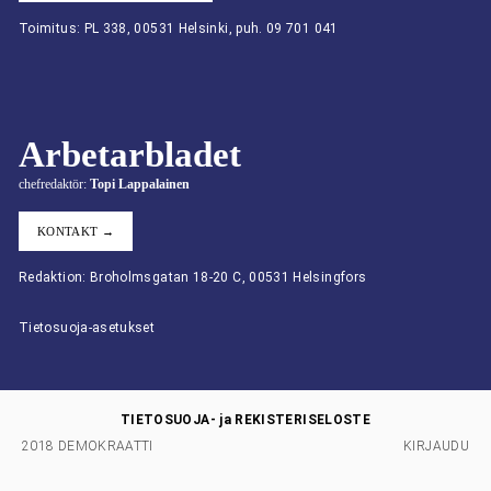
Toimitus: PL 338, 00531 Helsinki, puh. 09 701 041
Arbetarbladet
chefredaktör:
Topi Lappalainen
KONTAKT →
Redaktion: Broholmsgatan 18-20 C, 00531 Helsingfors
Tietosuoja-asetukset
TIETOSUOJA- ja REKISTERISELOSTE
2018 DEMOKRAATTI
KIRJAUDU