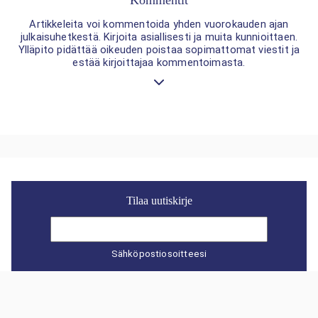
Kommentit
Artikkeleita voi kommentoida yhden vuorokauden ajan
julkaisuhetkestä. Kirjoita asiallisesti ja muita kunnioittaen.
Ylläpito pidättää oikeuden poistaa sopimattomat viestit ja
estää kirjoittajaa kommentoimasta.
Tilaa uutiskirje
Sähköpostiosoitteesi