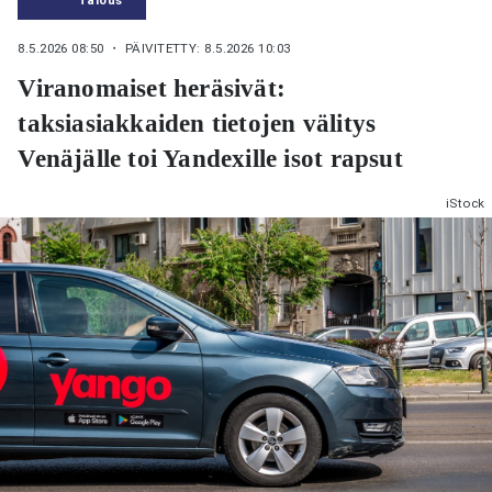
8.5.2026 08:50
・ PÄIVITETTY: 8.5.2026 10:03
Viranomaiset heräsivät:
taksiasiakkaiden tietojen välitys
Venäjälle toi Yandexille isot rapsut
iStock