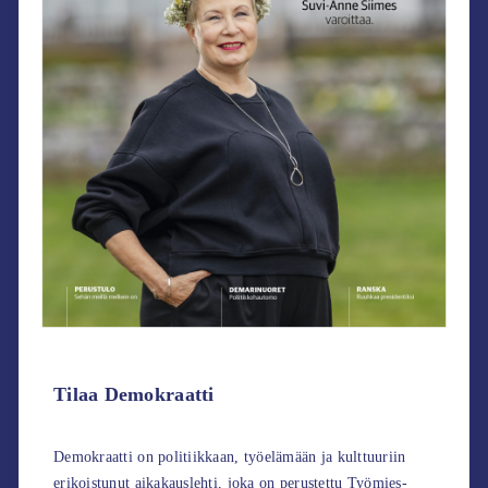
Tilaa Demokraatti
Demokraatti on politiikkaan, työelämään ja kulttuuriin
erikoistunut aikakauslehti, joka on perustettu Työmies-