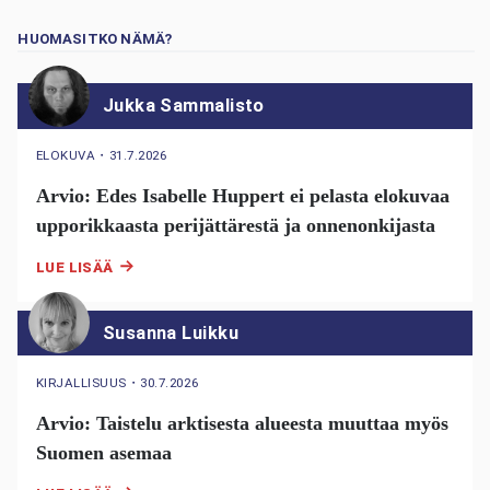
HUOMASITKO NÄMÄ?
Jukka Sammalisto
ELOKUVA
・
31.7.2026
Arvio: Edes Isabelle Huppert ei pelasta elokuvaa
upporikkaasta perijättärestä ja onnenonkijasta
LUE LISÄÄ
Susanna Luikku
KIRJALLISUUS
・
30.7.2026
Arvio: Taistelu arktisesta alueesta muuttaa myös
Suomen asemaa