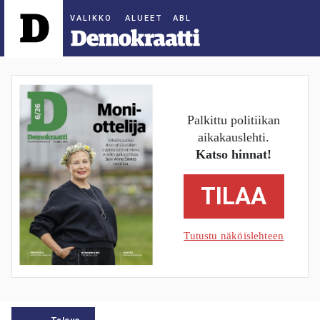
ALUEET
Palkittu politiikan
aikakauslehti.
Katso hinnat!
TILAA
Tutustu näköislehteen
Talous