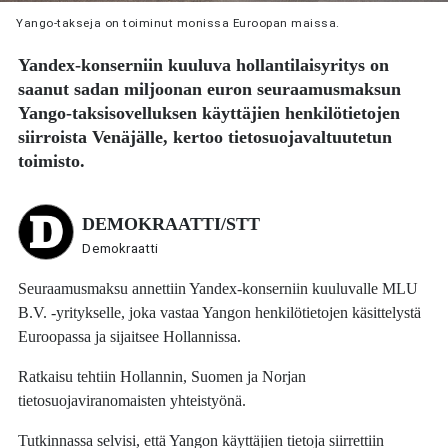
Yango-takseja on toiminut monissa Euroopan maissa.
Yandex-konserniin kuuluva hollantilaisyritys on
saanut sadan miljoonan euron seuraamusmaksun
Yango-taksisovelluksen käyttäjien henkilötietojen
siirroista Venäjälle, kertoo tietosuojavaltuutetun
toimisto.
DEMOKRAATTI/STT
Demokraatti
Seuraamusmaksu annettiin Yandex-konserniin kuuluvalle MLU
B.V. -yritykselle, joka vastaa Yangon henkilötietojen käsittelystä
Euroopassa ja sijaitsee Hollannissa.
Ratkaisu tehtiin Hollannin, Suomen ja Norjan
tietosuojaviranomaisten yhteistyönä.
Tutkinnassa selvisi, että Yangon käyttäjien tietoja siirrettiin