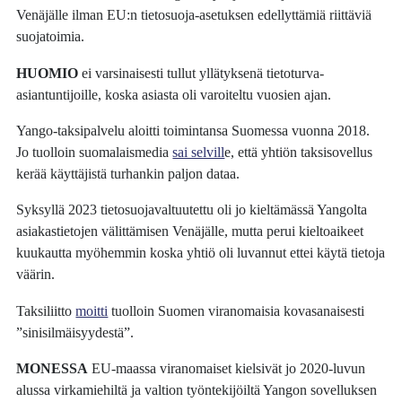
Venäjälle ilman EU:n tietosuoja-asetuksen edellyttämiä riittäviä
suojatoimia.
HUOMIO
ei varsinaisesti tullut yllätyksenä tietoturva-
asiantuntijoille, koska asiasta oli varoiteltu vuosien ajan.
Yango-taksipalvelu aloitti toimintansa Suomessa vuonna 2018.
Jo tuolloin suomalaismedia
sai selvill
e, että yhtiön taksisovellus
kerää käyttäjistä turhankin paljon dataa.
Syksyllä 2023 tietosuojavaltuutettu oli jo kieltämässä Yangolta
asiakastietojen välittämisen Venäjälle, mutta perui kieltoaikeet
kuukautta myöhemmin koska yhtiö oli luvannut ettei käytä tietoja
väärin.
Taksiliitto
moitti
tuolloin Suomen viranomaisia kovasanaisesti
”sinisilmäisyydestä”.
MONESSA
EU-maassa viranomaiset kielsivät jo 2020-luvun
alussa virkamiehiltä ja valtion työntekijöiltä Yangon sovelluksen