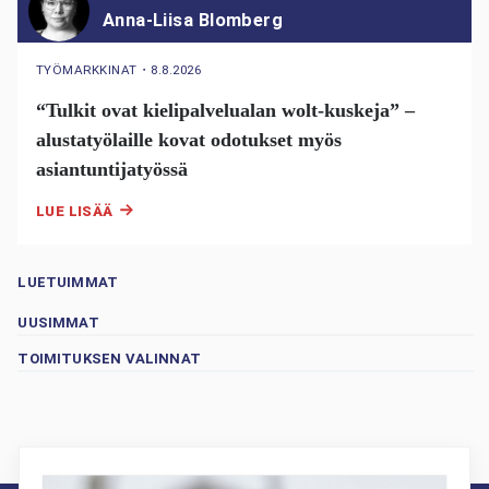
Anna-Liisa Blomberg
TYÖMARKKINAT
・
8.8.2026
“Tulkit ovat kielipalvelualan wolt-kuskeja” –
alustatyölaille kovat odotukset myös
asiantuntijatyössä
LUE LISÄÄ
LUETUIMMAT
UUSIMMAT
TOIMITUKSEN VALINNAT