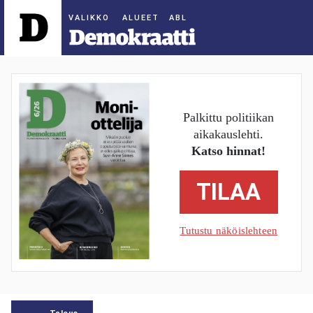
ALUEET
Palkittu politiikan
aikakauslehti.
Katso hinnat!
TILAA
Tutustu näköislehteen
Talous