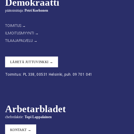
Demokraatti
päätoimittaja:
Petri Korhonen
TOIMITUS →
ILMOITUSMYYNTI →
TILAAJAPALVELU →
LÄHETÄ JUTTUVINKKI →
Toimitus: PL 338, 00531 Helsinki, puh. 09 701 041
Arbetarbladet
chefredaktör:
Topi Lappalainen
KONTAKT →