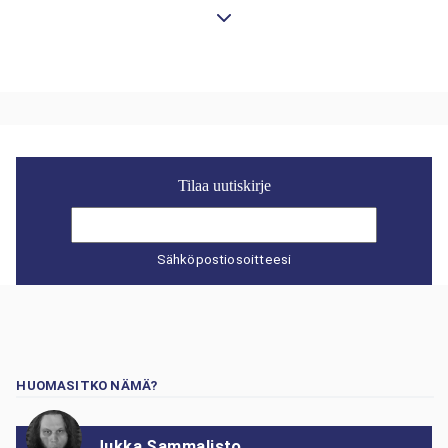
Tilaa uutiskirje
Sähköpostiosoitteesi
HUOMASITKO NÄMÄ?
Jukka Sammalisto