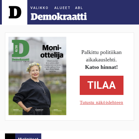
ALUEET
Palkittu politiikan
aikakauslehti.
Katso hinnat!
TILAA
Tutustu näköislehteen
Mielipiteet