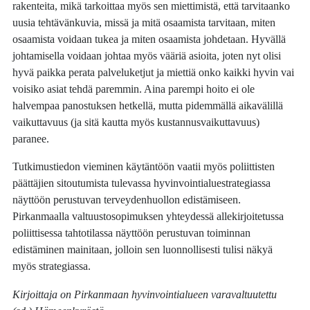
rakenteita, mikä tarkoittaa myös sen miettimistä, että tarvitaanko
uusia tehtävänkuvia, missä ja mitä osaamista tarvitaan, miten
osaamista voidaan tukea ja miten osaamista johdetaan. Hyvällä
johtamisella voidaan johtaa myös vääriä asioita, joten nyt olisi
hyvä paikka perata palveluketjut ja miettiä onko kaikki hyvin vai
voisiko asiat tehdä paremmin. Aina parempi hoito ei ole
halvempaa panostuksen hetkellä, mutta pidemmällä aikavälillä
vaikuttavuus (ja sitä kautta myös kustannusvaikuttavuus)
paranee.
Tutkimustiedon vieminen käytäntöön vaatii myös poliittisten
päättäjien sitoutumista tulevassa hyvinvointialuestrategiassa
näyttöön perustuvan terveydenhuollon edistämiseen.
Pirkanmaalla valtuustosopimuksen yhteydessä allekirjoitetussa
poliittisessa tahtotilassa näyttöön perustuvan toiminnan
edistäminen mainitaan, jolloin sen luonnollisesti tulisi näkyä
myös strategiassa.
Kirjoittaja on Pirkanmaan hyvinvointialueen varavaltuutettu