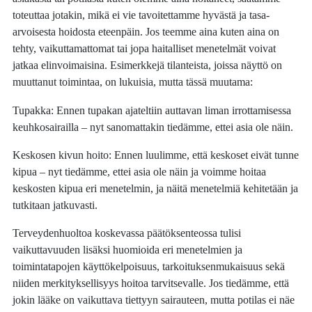
toteuttaa jotakin, mikä ei vie tavoitettamme hyvästä ja tasa-
arvoisesta hoidosta eteenpäin. Jos teemme aina kuten aina on
tehty, vaikuttamattomat tai jopa haitalliset menetelmät voivat
jatkaa elinvoimaisina. Esimerkkejä tilanteista, joissa näyttö on
muuttanut toimintaa, on lukuisia, mutta tässä muutama:
Tupakka: Ennen tupakan ajateltiin auttavan liman irrottamisessa
keuhkosairailla – nyt sanomattakin tiedämme, ettei asia ole näin.
Keskosen kivun hoito: Ennen luulimme, että keskoset eivät tunne
kipua – nyt tiedämme, ettei asia ole näin ja voimme hoitaa
keskosten kipua eri menetelmin, ja näitä menetelmiä kehitetään ja
tutkitaan jatkuvasti.
Terveydenhuoltoa koskevassa päätöksenteossa tulisi
vaikuttavuuden lisäksi huomioida eri menetelmien ja
toimintatapojen käyttökelpoisuus, tarkoituksenmukaisuus sekä
niiden merkityksellisyys hoitoa tarvitsevalle. Jos tiedämme, että
jokin lääke on vaikuttava tiettyyn sairauteen, mutta potilas ei näe