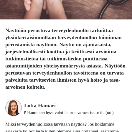
Näyttöön perustuva terveydenhuolto tarkoittaa
yksinkertaisimmillaan terveydenhuollon toiminnan
perustamista näyttöön. Näyttö on ajantasaista,
järjestelmällisesti koottua ja kriittisesti arvioitua
tutkimustietoa tai tutkimustiedon puuttuessa
asiantuntijoiden yhteisymmärrystä asiasta. Näyttöön
perustuvan terveydenhuollon tavoitteena on turvata
palveluita tarvitsevien ihmisten hyvä hoito ja tasa-
arvoinen kohtelu.
Lotta Hamari
Pirkanmaan hyvinvointialueen varavaltuutettu (sd.)
Miksi terveydenhuollossa tarvitaan näyttöä? Jos hoidamme
asiakasta tai potilasta kuten olemme aina hoitaneet, saatamme