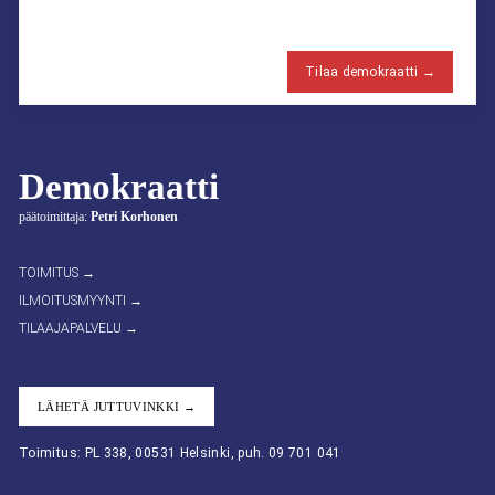
Tilaa demokraatti →
Demokraatti
päätoimittaja:
Petri Korhonen
TOIMITUS →
ILMOITUSMYYNTI →
TILAAJAPALVELU →
LÄHETÄ JUTTUVINKKI →
Toimitus: PL 338, 00531 Helsinki, puh. 09 701 041