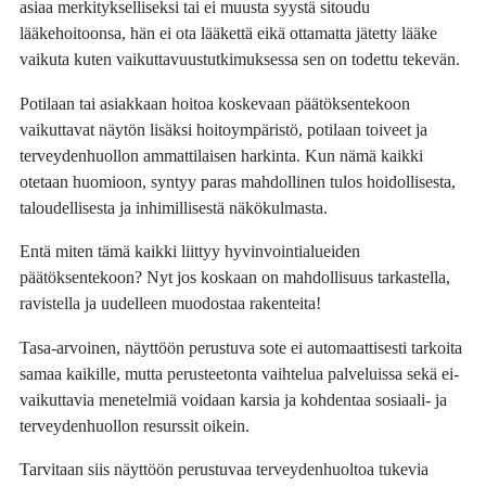
asiaa merkitykselliseksi tai ei muusta syystä sitoudu
lääkehoitoonsa, hän ei ota lääkettä eikä ottamatta jätetty lääke
vaikuta kuten vaikuttavuustutkimuksessa sen on todettu tekevän.
Potilaan tai asiakkaan hoitoa koskevaan päätöksentekoon
vaikuttavat näytön lisäksi hoitoympäristö, potilaan toiveet ja
terveydenhuollon ammattilaisen harkinta. Kun nämä kaikki
otetaan huomioon, syntyy paras mahdollinen tulos hoidollisesta,
taloudellisesta ja inhimillisestä näkökulmasta.
Entä miten tämä kaikki liittyy hyvinvointialueiden
päätöksentekoon? Nyt jos koskaan on mahdollisuus tarkastella,
ravistella ja uudelleen muodostaa rakenteita!
Tasa-arvoinen, näyttöön perustuva sote ei automaattisesti tarkoita
samaa kaikille, mutta perusteetonta vaihtelua palveluissa sekä ei-
vaikuttavia menetelmiä voidaan karsia ja kohdentaa sosiaali- ja
terveydenhuollon resurssit oikein.
Tarvitaan siis näyttöön perustuvaa terveydenhuoltoa tukevia