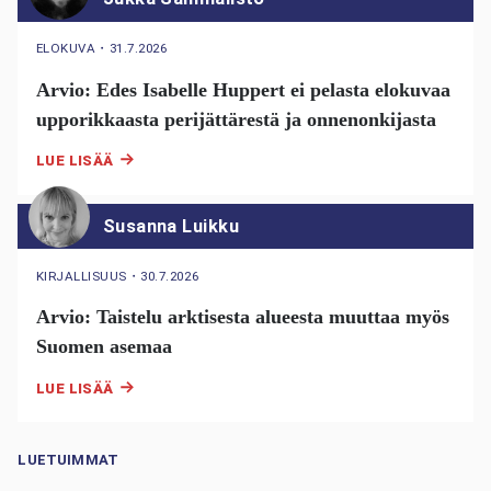
ELOKUVA
・
31.7.2026
Arvio: Edes Isabelle Huppert ei pelasta elokuvaa
upporikkaasta perijättärestä ja onnenonkijasta
LUE LISÄÄ
Susanna Luikku
KIRJALLISUUS
・
30.7.2026
Arvio: Taistelu arktisesta alueesta muuttaa myös
Suomen asemaa
LUE LISÄÄ
LUETUIMMAT