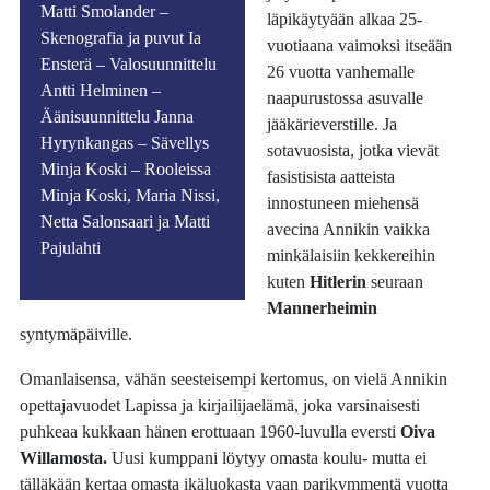
Matti Smolander –
läpikäytyään alkaa 25-
Skenografia ja puvut Ia
vuotiaana vaimoksi itseään
Ensterä – Valosuunnittelu
26 vuotta vanhemalle
Antti Helminen –
naapurustossa asuvalle
Äänisuunnittelu Janna
jääkärieverstille. Ja
Hyrynkangas – Sävellys
sotavuosista, jotka vievät
Minja Koski – Rooleissa
fasistisista aatteista
Minja Koski, Maria Nissi,
innostuneen miehensä
Netta Salonsaari ja Matti
avecina Annikin vaikka
Pajulahti
minkälaisiin kekkereihin
kuten
Hitlerin
seuraan
Mannerheimin
syntymäpäiville.
Omanlaisensa, vähän seesteisempi kertomus, on vielä Annikin
opettajavuodet Lapissa ja kirjailijaelämä, joka varsinaisesti
puhkeaa kukkaan hänen erottuaan 1960-luvulla eversti
Oiva
Willamosta.
Uusi kumppani löytyy omasta koulu- mutta ei
tälläkään kertaa omasta ikäluokasta vaan parikymmentä vuotta