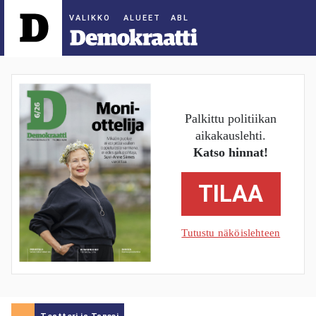
ALUEET
Palkittu politiikan
aikakauslehti.
Katso hinnat!
TILAA
Tutustu näköislehteen
Teatteri ja Tanssi