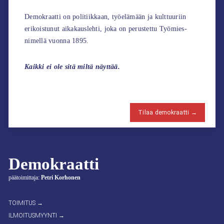
Demokraatti on politiikkaan, työelämään ja kulttuuriin
erikoistunut aikakauslehti, joka on perustettu Työmies-
nimellä vuonna 1895.
Kaikki ei ole sitä miltä näyttää.
Tilaa demokraatti →
Demokraatti
päätoimittaja:
Petri Korhonen
TOIMITUS →
ILMOITUSMYYNTI →