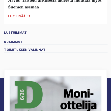
Arvio: Taistelu arktisesta alueesta muuttaa myös
Suomen asemaa
LUE LISÄÄ
LUETUIMMAT
UUSIMMAT
TOIMITUKSEN VALINNAT