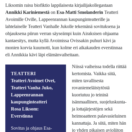
Liksomin raisu biofiktio lappilaisesta kirjailijakollegastaan
Annikki Kariniemestä
on
Esa-Matti Smolanderin
Teatteri
Avoimille Oville, Lappeenrannan kaupunginteatterille ja
lahtelaiselle Teatteri Vanhalle Jukolle tekemänä sovituksena ja
ohjauksena piirun verran säyseämpi kuin Airaksisen ohjaama
kantaesitys, mutta kyllä Avoimissa Ovissakin puhuri kävi ja
monien korvia kuumotti, kun kolme eri aikakauden everstinnaa
eli Annikkia kävi läpi elämänvaiheitaan.
Niissä vaiheissa todella riittää
TEATTERI
kertomista. Vaikka siitä,
Teatteri Avoimet Ovet,
miten tavallisesta
Teatteri Vanha Juko,
rovaniemeläistytöstä
Lappeenrannan
kuoriutuu jo teininä
kaupunginteatteri
isänmaallinen, suojeluskunta-
Rosa Liksom:
ja lottajärjestöjen sekä
Everstinna
heimoaatteen palavasieluinen
kannattaja. Ja siitä, miten hän
Sovitus ja ohjaus Esa-
jo yhden pikaisen avioliiton