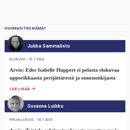
HUOMASITKO NÄMÄ?
Jukka Sammalisto
ELOKUVA
・
31.7.2026
Arvio: Edes Isabelle Huppert ei pelasta elokuvaa
upporikkaasta perijättärestä ja onnenonkijasta
LUE LISÄÄ
Susanna Luikku
KIRJALLISUUS
・
30.7.2026