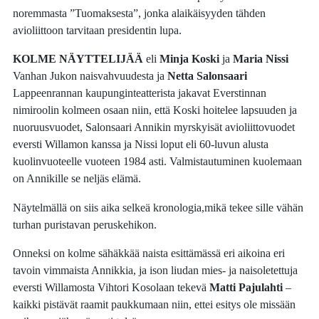
noremmasta ”Tuomaksesta”, jonka alaikäisyyden tähden
avioliittoon tarvitaan presidentin lupa.
KOLME NÄYTTELIJÄÄ
eli
Minja Koski
ja
Maria Nissi
Vanhan Jukon naisvahvuudesta ja
Netta Salonsaari
Lappeenrannan kaupunginteatterista jakavat Everstinnan
nimiroolin kolmeen osaan niin, että Koski hoitelee lapsuuden ja
nuoruusvuodet, Salonsaari Annikin myrskyisät avioliittovuodet
eversti Willamon kanssa ja Nissi loput eli 60-luvun alusta
kuolinvuoteelle vuoteen 1984 asti. Valmistautuminen kuolemaan
on Annikille se neljäs elämä.
Näytelmällä on siis aika selkeä kronologia,mikä tekee sille vähän
turhan puristavan peruskehikon.
Onneksi on kolme sähäkkää naista esittämässä eri aikoina eri
tavoin vimmaista Annikkia, ja ison liudan mies- ja naisoletettuja
eversti Willamosta Vihtori Kosolaan tekevä
Matti Pajulahti
–
kaikki pistävät raamit paukkumaan niin, ettei esitys ole missään