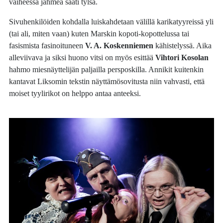
vaiheessa jähmeä saati tylsä.
Sivuhenkilöiden kohdalla luiskahdetaan välillä karikatyyreissä yli
(tai ali, miten vaan) kuten Marskin kopoti-kopottelussa tai
fasismista fasinoituneen
V. A. Koskenniemen
kähistelyssä. Aika
alleviivava ja siksi huono vitsi on myös esittää
Vihtori Kosolan
hahmo miesnäyttelijän paljailla persposkilla. Annikit kuitenkin
kantavat Liksomin tekstin näyttämösovitusta niin vahvasti, että
moiset tyylirikot on helppo antaa anteeksi.