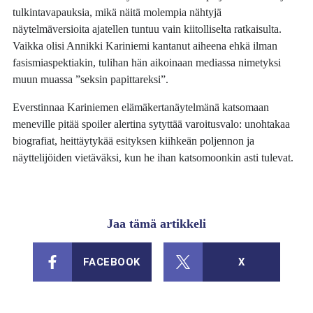
tulkintavapauksia, mikä näitä molempia nähtyjä
näytelmäversioita ajatellen tuntuu vain kiitolliselta ratkaisulta.
Vaikka olisi Annikki Kariniemi kantanut aiheena ehkä ilman
fasismiaspektiakin, tulihan hän aikoinaan mediassa nimetyksi
muun muassa ”seksin papittareksi”.
Everstinnaa Kariniemen elämäkertanäytelmänä katsomaan
meneville pitää spoiler alertina sytyttää varoitusvalo: unohtakaa
biografiat, heittäytykää esityksen kiihkeän poljennon ja
näyttelijöiden vietäväksi, kun he ihan katsomoonkin asti tulevat.
Jaa tämä artikkeli
FACEBOOK
X