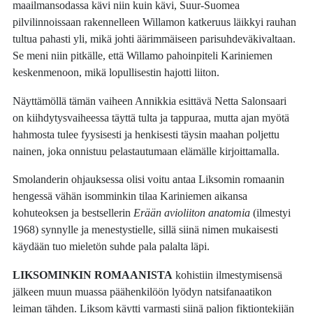
maailmansodassa kävi niin kuin kävi, Suur-Suomea
pilvilinnoissaan rakennelleen Willamon katkeruus läikkyi rauhan
tultua pahasti yli, mikä johti äärimmäiseen parisuhdeväkivaltaan.
Se meni niin pitkälle, että Willamo pahoinpiteli Kariniemen
keskenmenoon, mikä lopullisestin hajotti liiton.
Näyttämöllä tämän vaiheen Annikkia esittävä Netta Salonsaari
on kiihdytysvaiheessa täyttä tulta ja tappuraa, mutta ajan myötä
hahmosta tulee fyysisesti ja henkisesti täysin maahan poljettu
nainen, joka onnistuu pelastautumaan elämälle kirjoittamalla.
Smolanderin ohjauksessa olisi voitu antaa Liksomin romaanin
hengessä vähän isomminkin tilaa Kariniemen aikansa
kohuteoksen ja bestsellerin
Erään avioliiton anatomia
(ilmestyi
1968) synnylle ja menestystielle, sillä siinä nimen mukaisesti
käydään tuo mieletön suhde pala palalta läpi.
LIKSOMINKIN ROMAANISTA
kohistiin ilmestymisensä
jälkeen muun muassa päähenkilöön lyödyn natsifanaatikon
leiman tähden. Liksom käytti varmasti siinä paljon fiktiontekijän