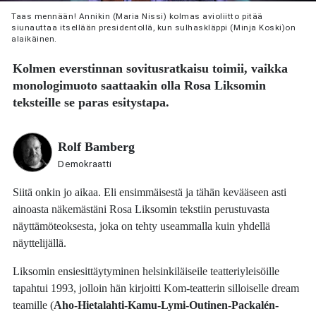
Taas mennään! Annikin (Maria Nissi) kolmas avioliitto pitää
siunauttaa itsellään presidentollä, kun sulhaskläppi (Minja Koski)on
alaikäinen.
Kolmen everstinnan sovitusratkaisu toimii, vaikka
monologimuoto saattaakin olla
Rosa Liksomin
teksteille se paras esitystapa.
Rolf Bamberg
Demokraatti
Siitä onkin jo aikaa. Eli ensimmäisestä ja tähän kevääseen asti
ainoasta näkemästäni Rosa Liksomin tekstiin perustuvasta
näyttämöteoksesta, joka on tehty useammalla kuin yhdellä
näyttelijällä.
Liksomin ensiesittäytyminen helsinkiläiseile teatteriyleisöille
tapahtui 1993, jolloin hän kirjoitti Kom-teatterin silloiselle dream
teamille (
Aho-Hietalahti-Kamu-Lymi-Outinen-Packalén-