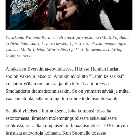
Pariskunta Willamo-Kariniem eli eversti ja everstinna (Matti Pajulahti
ja Netta Salonsaari, kuvassa keskellä) fasistivirtauksista imponoitujen
ystävien Maila Talvion (Maria Nissi) ja V. A. Koskenniemen (Minja
koski) seurassa.
Airaksisen Everstinna-sovituksessa Hkt:ssa Heralan hurjan
soolon väkevin jakso oli Annikin avioliitto ”Lapin keisariksi”
kutsutun Willamon kanssa, ja niin käy tässä tuoreessa
Smolanderin dramatisoinnissakin. Se on ymmärrettävää ja miltei
vääjäämätöntä, sillä niin raju tuo suhde todellisuudessa oli.
Se alkoi yhteisenä hurmoksena, joka kumpusi toisaalta
estottomasta, ilmeisen molemminpuolisesta seksuaalisesta
kiihkosta, toisaalta kumpaisenkin fanaattisuudesta 1930-luuvun
fasistisia aatevirtoja kohtaan. Kun Suomelle toisessa