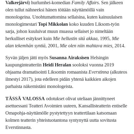
Valkeejärvi
) hurlumhei-komedian
Family Affairs
. Sen jälkeen
olen tullut nähneeksi hänen töitään näyttämöillä vain
monologeina. Unohtumattomina sellaisina, kuten kainuulaisen
monologimestari
Topi Mikkolan
koko kuuden Liksom-työn
sarja, johon kuuluivat muun muassa sellaiset jo nimeltään
herkulliset esitykset kuin
Mie hellustin sitä akkaa
, 1995,
Mie
alan tekemhän syntiä
, 2001,
Mie olen niin mahtava mies,
2014.
Syvän jäljen jätti myös
Susanna Airaksisen
Helsingin
kaupunginteatteriin
Heidi Heralan
sooloksi vuonna 2019
ohjaama dramatisointi Liksomin romaanista
Everstinna
(alkuteos
ilmestyi 2017), jota edelleen pidän yhtenä kaikkien aikojen
parhaista näkemistäni monologeista.
TÄSSÄ VALOSSA
odotukset olivat uteliaan jännittyneet
asettuessani Teatteri Avoimien uuteen, Kansallisteatterin entiselle
Omapohja-näyttämölle pystytettyyn teattertilaan katsomaan
kolmen teatterin yhteistuotantona syntynyttä uutta sovitusta
Everstinnasta.