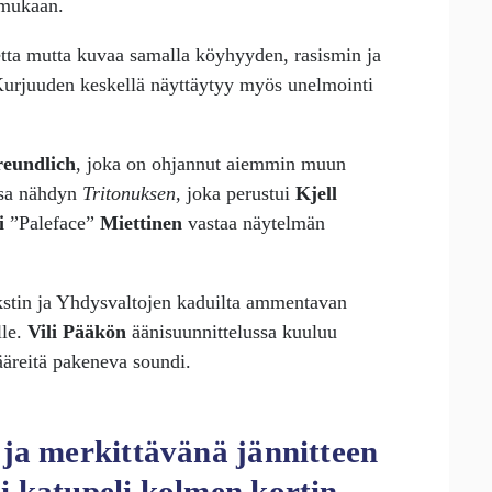
mukaan.
hdetta mutta kuvaa samalla köyhyyden, rasismin ja
Kurjuuden keskellä näyttäytyy myös unelmointi
reundlich
, joka on ohjannut aiemmin muun
issa nähdyn
Tritonuksen
, joka perustui
Kjell
i
”Paleface”
Miettinen
vastaa näytelmän
ekstin ja Yhdysvaltojen kaduilta ammentavan
le.
Vili Pääkön
äänisuunnittelussa kuuluu
ääreitä pakeneva soundi.
 ja merkittävänä jännitteen
i katupeli kolmen kortin