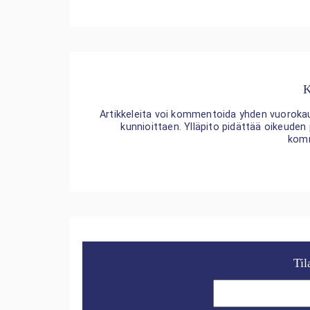
K
Artikkeleita voi kommentoida yhden vuorokaude
kunnioittaen. Ylläpito pidättää oikeuden
kom
Til