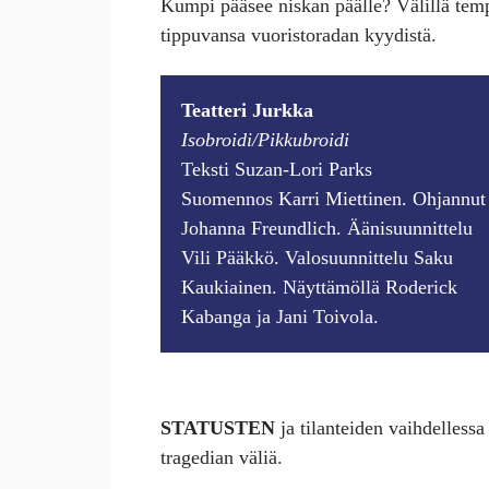
Kumpi pääsee niskan päälle? Välillä temp
tippuvansa vuoristoradan kyydistä.
Teatteri Jurkka
Isobroidi/Pikkubroidi
Teksti Suzan-Lori Parks
Suomennos Karri Miettinen. Ohjannut
Johanna Freundlich. Äänisuunnittelu
Vili Pääkkö. Valosuunnittelu Saku
Kaukiainen. Näyttämöllä Roderick
Kabanga ja Jani Toivola.
STATUSTEN
ja tilanteiden vaihdellessa
tragedian väliä.