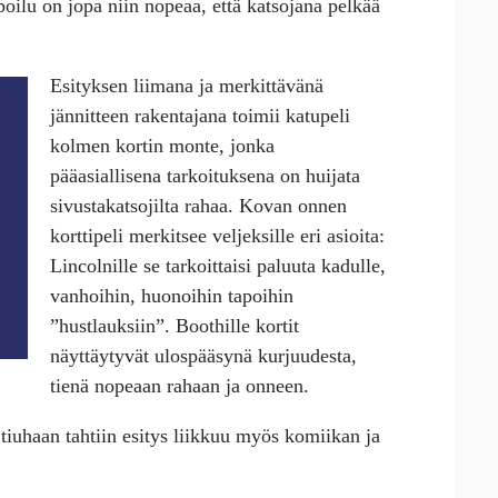
oilu on jopa niin nopeaa, että katsojana pelkää
Esityksen liimana ja merkittävänä
jännitteen rakentajana toimii katupeli
kolmen kortin monte, jonka
pääasiallisena tarkoituksena on huijata
sivustakatsojilta rahaa. Kovan onnen
korttipeli merkitsee veljeksille eri asioita:
Lincolnille se tarkoittaisi paluuta kadulle,
vanhoihin, huonoihin tapoihin
”hustlauksiin”. Boothille kortit
näyttäytyvät ulospääsynä kurjuudesta,
tienä nopeaan rahaan ja onneen.
 tiuhaan tahtiin esitys liikkuu myös komiikan ja