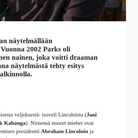
aan näytelmällään
 Vuonna 2002 Parks oli
en nainen, joka voitti draaman
na näytelmästä tehty esitys
alkinnolla.
esta veljeksestä: isoveli Lincolnista (
Jani
ck Kabanga
). Nimensä nuoret miehet ovat
entisen presidentti
Abraham Lincolnin
ja