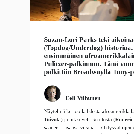
Suzan-Lori Parks
teki aikoin
(Topdog/Underdog) historiaa.
ensimmäinen afroamerikkalain
Pulitzer-palkinnon. Tänä vuon
palkittiin Broadwaylla Tony-p
Eeli Vilhunen
Näytelmä kertoo kahdesta afroamerikkalais
Toivola
) ja pikkuveli Boothista (
Roderi
saaneet – isänsä vitsinä – Yhdysvaltojen 