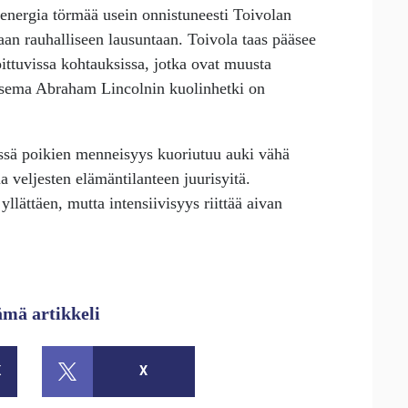
energia törmää usein onnistuneesti Toivolan
an rauhalliseen lausuntaan. Toivola taas pääsee
ittuvissa kohtauksissa, jotka ovat muusta
itsema Abraham Lincolnin kuolinhetki on
essä poikien menneisyys kuoriutuu auki vähä
ua veljesten elämäntilanteen juurisyitä.
llättäen, mutta intensiivisyys riittää aivan
ämä artikkeli
K
X