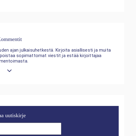
ommentit
n ajan julkaisuhetkestä. Kirjoita asiallisesti ja muita
 poistaa sopimattomat viestit ja estää kirjoittajaa
mentoimasta.
aa uutiskirje