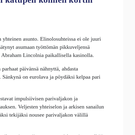
 yhteinen asunto. Elinolosuhteissa ei ole juuri
äätynyt asumaan työttömän pikkuveljensä
 Abraham Lincolnia paikallisella kasinolla.
a parhaat päivänsä nähnyttä, ahdasta
a. Sänkynä on eurolava ja pöydäksi kelpaa pari
tavat impulsiivisen parivaljakon ja
auksen. Veljesten yhteiselon ja arkisen sanailun
ksi tekijäksi nousee parivaljakon välillä