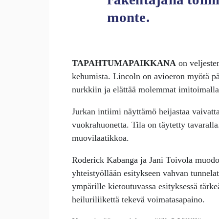
monte.
TAPAHTUMAPAIKKANA
on veljesten
kehumista. Lincoln on avioeron myötä p
nurkkiin ja elättää molemmat imitoimalla
Jurkan intiimi näyttämö heijastaa vaivatt
vuokrahuonetta. Tila on täytetty tavarall
muovilaatikkoa.
Roderick Kabanga ja Jani Toivola muodos
yhteistyöllään esitykseen vahvan tunnelat
ympärille kietoutuvassa esityksessä tärkeä
heiluriliikettä tekevä voimatasapaino.