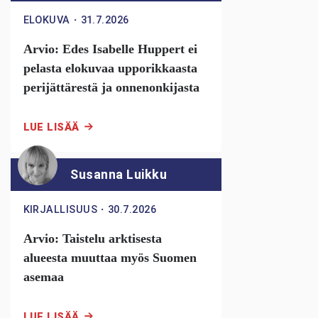
ELOKUVA
・
31.7.2026
Arvio: Edes Isabelle Huppert ei
pelasta elokuvaa upporikkaasta
perijättärestä ja onnenonkijasta
LUE LISÄÄ
Susanna Luikku
KIRJALLISUUS
・
30.7.2026
Arvio: Taistelu arktisesta
alueesta muuttaa myös Suomen
asemaa
LUE LISÄÄ