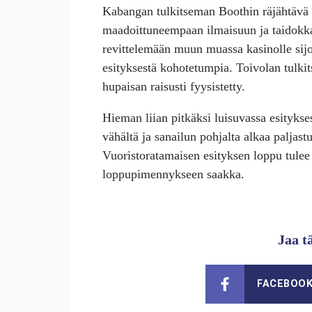
Kabangan tulkitseman Boothin räjähtävä 
maadoittuneempaan ilmaisuun ja taidokka
revittelemään muun muassa kasinolle sijo
esityksestä kohotetumpia. Toivolan tulk
hupaisan raisusti fyysistetty.
Hieman liian pitkäksi luisuvassa esityks
vähältä ja sanailun pohjalta alkaa paljast
Vuoristoratamaisen esityksen loppu tulee y
loppupimennykseen saakka.
Jaa t
FACEBOO