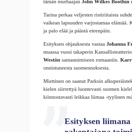
tämän murhaajan
John Wilkes Boothin
Tarina perkaa veljesten ristiriitaista su
vaikean lapsuuden varjostamaa elämää. 
ja palo elää ja päästä eteenpäin.
Esityksen ohjauksesta vastaa
Johanna F
muassa vuosi takaperin Kansallisteatter
Westön
samannimiseen romaaniin.
Karr
onnistuneesta suomennoksesta.
Miettinen on saanut Parksin alkuperäist
kielen siirrettyä luontevasti suomen kielel
kiinnostavasti leikkaa liimaa -tyylinen m
Esityksen liimana
rakentajana toimi